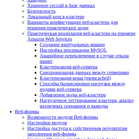
Хранение сессий в базе данных
Безопасность
Локальный кеш в кластере
Варианты конфигурации веб-кластера для
решения практических задач
Практическая реализация веб-кластера на примере
Amazon Web Services
Создание виртуальных машин
Настройка репликации MySQL
Аварийное переключение в случае отказа
master
Кластеризация веб-сервера
Синхронизация данных между серверами
Кластеризация кеша (memcached)
Способы балансировки нагрузки между
нодами веб-сервера
Добавление ноды веб-кластера
Нагрузочное тестирование кластера, анализ
различных сценариев и выводы
Веб-формы
Возможности модуля Веб-формы
Настройки модуля
Настройка доступа к собственным результатам
заполнения веб-формы