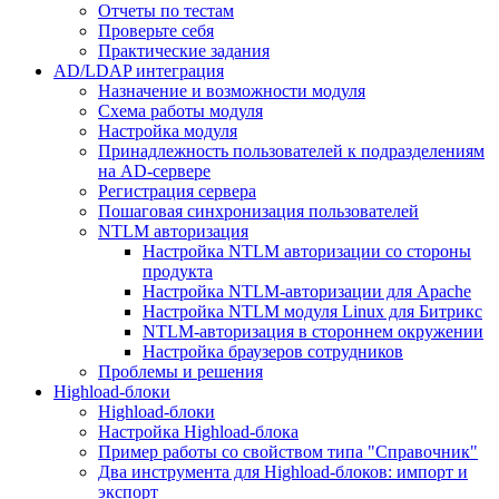
Отчеты по тестам
Проверьте себя
Практические задания
AD/LDAP интеграция
Назначение и возможности модуля
Схема работы модуля
Настройка модуля
Принадлежность пользователей к подразделениям
на AD-сервере
Регистрация сервера
Пошаговая синхронизация пользователей
NTLM авторизация
Настройка NTLM авторизации со стороны
продукта
Настройка NTLM-авторизации для Apache
Настройка NTLM модуля Linux для Битрикс
NTLM-авторизация в стороннем окружении
Настройка браузеров сотрудников
Проблемы и решения
Highload-блоки
Highload-блоки
Настройка Highload-блока
Пример работы со свойством типа "Справочник"
Два инструмента для Highload-блоков: импорт и
экспорт