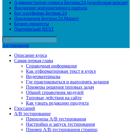
Администратор сервиса Битрикс24 (коробочная версия)
Внедрение корпоративного портала
Бот платформа Битрикс24
Приложения Битрикс24.Маркет
Бизнес-процессы
Партнёрский REST
Авторизация
Описание курса
Самая первая глава
Справочная информация
Как отформатирован текст в курсе
Видеоматериалы
Где практиковаться и выполнять задания
Примеры решения типовых задач
Общий справочник модулей
Типовые действия на сайте
Как узнать редакцию продукта
Глоссарий
A/B тестирование
Принципы A/B тестирования
Настройки и запуск тестирования
Пример A/B-тестирования страниц