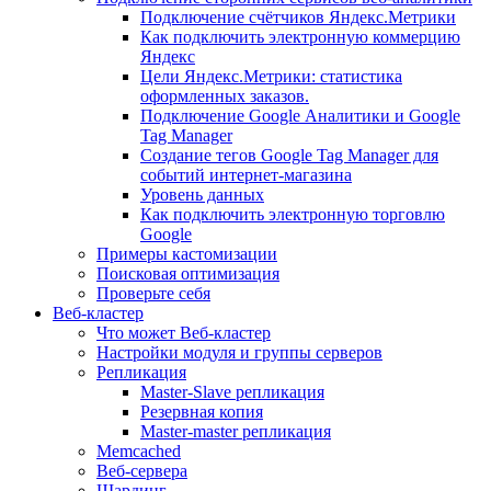
Подключение счётчиков Яндекс.Метрики
Как подключить электронную коммерцию
Яндекс
Цели Яндекс.Метрики: статистика
оформленных заказов.
Подключение Google Аналитики и Google
Tag Manager
Создание тегов Google Tag Manager для
событий интернет-магазина
Уровень данных
Как подключить электронную торговлю
Google
Примеры кастомизации
Поисковая оптимизация
Проверьте себя
Веб-кластер
Что может Веб-кластер
Настройки модуля и группы серверов
Репликация
Master-Slave репликация
Резервная копия
Master-master репликация
Memcached
Веб-сервера
Шардинг