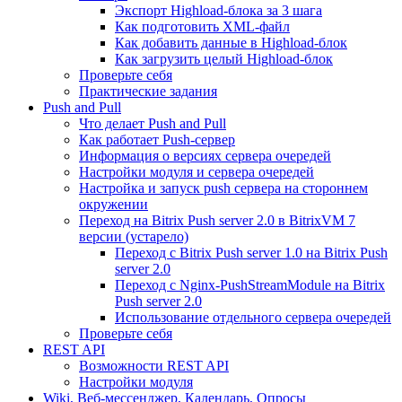
Экспорт Highload-блока за 3 шага
Как подготовить XML-файл
Как добавить данные в Highload-блок
Как загрузить целый Highload-блок
Проверьте себя
Практические задания
Push and Pull
Что делает Push and Pull
Как работает Push-сервер
Информация о версиях сервера очередей
Настройки модуля и сервера очередей
Настройка и запуск push сервера на стороннем
окружении
Переход на Bitrix Push server 2.0 в BitrixVM 7
версии (устарело)
Переход с Bitrix Push server 1.0 на Bitrix Push
server 2.0
Переход с Nginx-PushStreamModule на Bitrix
Push server 2.0
Использование отдельного сервера очередей
Проверьте себя
REST API
Возможности REST API
Настройки модуля
Wiki, Веб-мессенджер, Календарь, Опросы