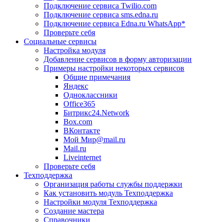
Подключение сервиса Twilio.com
Подключение сервиса sms.edna.ru
Подключение сервиса Edna.ru WhatsApp*
Проверьте себя
Социальные сервисы
Настройка модуля
Добавление сервисов в форму авторизации
Примеры настройки некоторых сервисов
Общие примечания
Яндекс
Одноклассники
Office365
Битрикс24.Network
Box.com
ВКонтакте
Мой Мир@mail.ru
Mail.ru
Liveinternet
Проверьте себя
Техподдержка
Организация работы службы поддержки
Как установить модуль Техподдержка
Настройки модуля Техподдержка
Создание мастера
Справочники