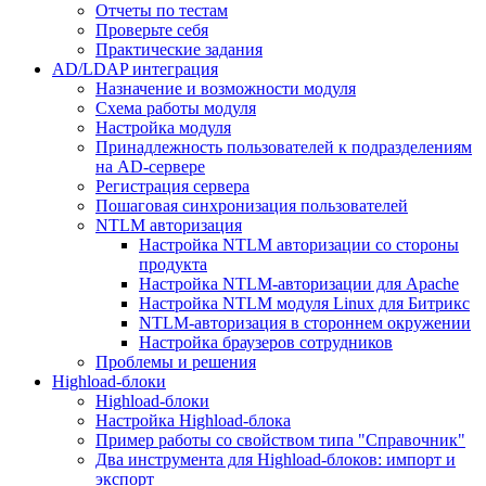
Отчеты по тестам
Проверьте себя
Практические задания
AD/LDAP интеграция
Назначение и возможности модуля
Схема работы модуля
Настройка модуля
Принадлежность пользователей к подразделениям
на AD-сервере
Регистрация сервера
Пошаговая синхронизация пользователей
NTLM авторизация
Настройка NTLM авторизации со стороны
продукта
Настройка NTLM-авторизации для Apache
Настройка NTLM модуля Linux для Битрикс
NTLM-авторизация в стороннем окружении
Настройка браузеров сотрудников
Проблемы и решения
Highload-блоки
Highload-блоки
Настройка Highload-блока
Пример работы со свойством типа "Справочник"
Два инструмента для Highload-блоков: импорт и
экспорт