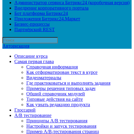
Администратор сервиса Битрикс24 (коробочная версия)
Внедрение корпоративного портала
Бот платформа Битрикс24
Приложения Битрикс24.Маркет
Бизнес-процессы
Партнёрский REST
Авторизация
Описание курса
Самая первая глава
Справочная информация
Как отформатирован текст в курсе
Видеоматериалы
Где практиковаться и выполнять задания
Примеры решения типовых задач
Общий справочник модулей
Типовые действия на сайте
Как узнать редакцию продукта
Глоссарий
A/B тестирование
Принципы A/B тестирования
Настройки и запуск тестирования
Пример A/B-тестирования страниц