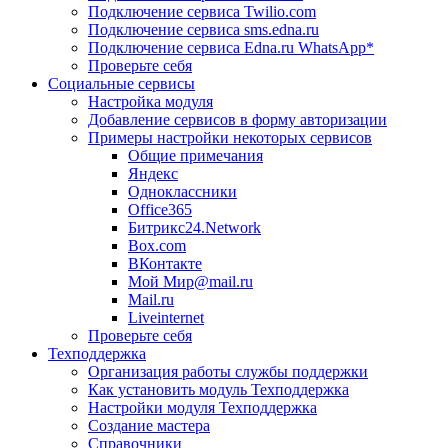
Подключение сервиса Twilio.com
Подключение сервиса sms.edna.ru
Подключение сервиса Edna.ru WhatsApp*
Проверьте себя
Социальные сервисы
Настройка модуля
Добавление сервисов в форму авторизации
Примеры настройки некоторых сервисов
Общие примечания
Яндекс
Одноклассники
Office365
Битрикс24.Network
Box.com
ВКонтакте
Мой Мир@mail.ru
Mail.ru
Liveinternet
Проверьте себя
Техподдержка
Организация работы службы поддержки
Как установить модуль Техподдержка
Настройки модуля Техподдержка
Создание мастера
Справочники