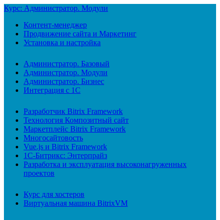
Курс: Администратор. Модули
Контент-менеджер
Продвижение сайта и Маркетинг
Установка и настройка
Администратор. Базовый
Администратор. Модули
Администратор. Бизнес
Интеграция с 1С
Разработчик Bitrix Framework
Технология Композитный сайт
Маркетплейс Bitrix Framework
Многосайтовость
Vue.js и Bitrix Framework
1С-Битрикс: Энтерпрайз
Разработка и эксплуатация высоконагруженных
проектов
Курс для хостеров
Виртуальная машина BitrixVM