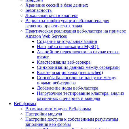
Хранение сессий в базе данных
Безопасность
Локальный кеш в кластере
Варианты конфигурации веб-кластера для
решения практических задач
Практическая реализация веб-кластера на примере
Amazon Web Services
Создание виртуальных машин
Настройка репликации MySQL
Аварийное переключение в случае отказа
master
Кластеризация веб-сервера
Синхронизация данных между серверами
Кластеризация кеша (memcached)
Способы балансировки нагрузки между
нодами веб-сервера
Добавление ноды веб-кластера
Нагрузочное тестирование кластера, анализ
различных сценариев и выводы
Веб-формы
Возможности модуля Веб-формы
Настройки модуля
Настройка доступа к собственным результатам
заполнения веб-формы