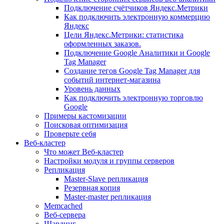
Подключение счётчиков Яндекс.Метрики
Как подключить электронную коммерцию
Яндекс
Цели Яндекс.Метрики: статистика
оформленных заказов.
Подключение Google Аналитики и Google
Tag Manager
Создание тегов Google Tag Manager для
событий интернет-магазина
Уровень данных
Как подключить электронную торговлю
Google
Примеры кастомизации
Поисковая оптимизация
Проверьте себя
Веб-кластер
Что может Веб-кластер
Настройки модуля и группы серверов
Репликация
Master-Slave репликация
Резервная копия
Master-master репликация
Memcached
Веб-сервера
Шардинг