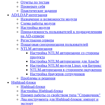
Отчеты по тестам
Проверьте себя
Практические задания
AD/LDAP интеграция
Назначение и возможности модуля
Схема работы модуля
Настройка модуля
Принадлежность пользователей к подразделениям
на AD-сервере
Регистрация сервера
Пошаговая синхронизация пользователей
NTLM авторизация
Настройка NTLM авторизации со стороны
продукта
Настройка NTLM-авторизации для Apache
Настройка NTLM модуля Linux для Битрикс
NTLM-авторизация в стороннем окружении
Настройка браузеров сотрудников
Проблемы и решения
Highload-блоки
Highload-блоки
Настройка Highload-блока
Пример работы со свойством типа "Справочник"
Два инструмента для Highload-блоков: импорт и
экспорт