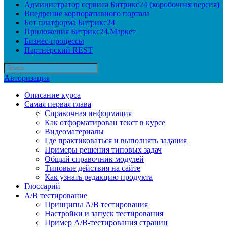
Администратор сервиса Битрикс24 (коробочная версия)
Внедрение корпоративного портала
Бот платформа Битрикс24
Приложения Битрикс24.Маркет
Бизнес-процессы
Партнёрский REST
Авторизация
Описание курса
Самая первая глава
Справочная информация
Как отформатирован текст в курсе
Видеоматериалы
Где практиковаться и выполнять задания
Примеры решения типовых задач
Общий справочник модулей
Типовые действия на сайте
Как узнать редакцию продукта
Глоссарий
A/B тестирование
Принципы A/B тестирования
Настройки и запуск тестирования
Пример A/B-тестирования страниц