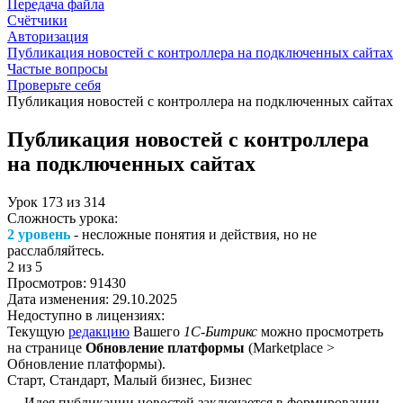
Передача файла
Счётчики
Авторизация
Публикация новостей с контроллера на подключенных сайтах
Частые вопросы
Проверьте себя
Публикация новостей с контроллера на подключенных сайтах
Публикация новостей с контроллера
на подключенных сайтах
Урок
173
из
314
Сложность урока:
2 уровень
- несложные понятия и действия, но не
расслабляйтесь.
2
из 5
Просмотров:
91430
Дата изменения:
29.10.2025
Недоступно в лицензиях:
Текущую
редакцию
Вашего
1С-Битрикс
можно просмотреть
на странице
Обновление платформы
(
Marketplace >
Обновление платформы
).
Старт, Стандарт, Малый бизнес, Бизнес
Идея публикации новостей заключается в формировании