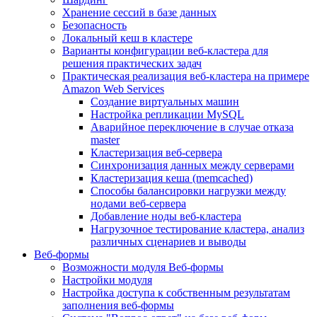
Хранение сессий в базе данных
Безопасность
Локальный кеш в кластере
Варианты конфигурации веб-кластера для
решения практических задач
Практическая реализация веб-кластера на примере
Amazon Web Services
Создание виртуальных машин
Настройка репликации MySQL
Аварийное переключение в случае отказа
master
Кластеризация веб-сервера
Синхронизация данных между серверами
Кластеризация кеша (memcached)
Способы балансировки нагрузки между
нодами веб-сервера
Добавление ноды веб-кластера
Нагрузочное тестирование кластера, анализ
различных сценариев и выводы
Веб-формы
Возможности модуля Веб-формы
Настройки модуля
Настройка доступа к собственным результатам
заполнения веб-формы