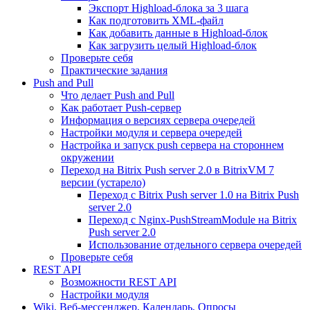
Экспорт Highload-блока за 3 шага
Как подготовить XML-файл
Как добавить данные в Highload-блок
Как загрузить целый Highload-блок
Проверьте себя
Практические задания
Push and Pull
Что делает Push and Pull
Как работает Push-сервер
Информация о версиях сервера очередей
Настройки модуля и сервера очередей
Настройка и запуск push сервера на стороннем
окружении
Переход на Bitrix Push server 2.0 в BitrixVM 7
версии (устарело)
Переход с Bitrix Push server 1.0 на Bitrix Push
server 2.0
Переход с Nginx-PushStreamModule на Bitrix
Push server 2.0
Использование отдельного сервера очередей
Проверьте себя
REST API
Возможности REST API
Настройки модуля
Wiki, Веб-мессенджер, Календарь, Опросы