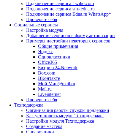
Подключение сервиса Twilio.com
Подключение сервиса sms.edna.ru
Подключение сервиса Edna.ru WhatsApp*
Проверьте себя
Социальные сервисы
Настройка модуля
Добавление сервисов в форму авторизации
Примеры настройки некоторых сервисов
Общие примечания
Яндекс
Одноклассники
Office365
Битрикс24.Network
Box.com
ВКонтакте
Мой Мир@mail.ru
Mail.ru
Liveinternet
Проверьте себя
Техподдержка
Организация работы службы поддержки
Как установить модуль Техподдержка
Настройки модуля Техподдержка
Создание мастера
Справочники