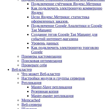
Подключение счётчиков Яндекс.Метрики
Как подключить электронную коммерцию
Яндекс
Цели Яндекс.Метрики: статистика
оформленных заказов.
Подключение Google Аналитики и Google
Tag Manager
Создание тегов Google Tag Manager для
событий интернет-магазина
Уровень данных
Как подключить электронную торговлю
Google
Примеры кастомизации
Поисковая оптимизация
Проверьте себя
Веб-кластер
Что может Веб-кластер
Настройки модуля и группы серверов
Репликация
Master-Slave репликация
Резервная копия
Master-master репликация
Memcached
Веб-сервера
Шардинг