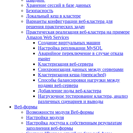
Хранение сессий в базе данных
Безопасность
Локальный кеш в кластере
Варианты конфигурации веб-кластера для
решения практических задач
Практическая реализация веб-кластера на примере
Amazon Web Services
Создание виртуальных машин
Настройка репликации MySQL
Аварийное переключение в случае отказа
master
Кластеризация веб-сервера
Синхронизация данных между серверами
Кластеризация кеша (memcached)
Способы балансировки нагрузки между
нодами веб-сервера
Добавление ноды веб-кластера
Нагрузочное тестирование кластера, анализ
различных сценариев и выводы
Веб-формы
Возможности модуля Веб-формы
Настройки модуля
Настройка доступа к собственным результатам
заполнения веб-формы