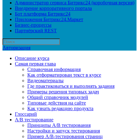
Администратор сервиса Битрикс24 (коробочная версия)
Внедрение корпоративного портала
Бот платформа Битрикс24
Приложения Битрикс24.Маркет
Бизнес-процессы
Партнёрский REST
Авторизация
Описание курса
Самая первая глава
Справочная информация
Как отформатирован текст в курсе
Видеоматериалы
Где практиковаться и выполнять задания
Примеры решения типовых задач
Общий справочник модулей
Типовые действия на сайте
Как узнать редакцию продукта
Глоссарий
A/B тестирование
Принципы A/B тестирования
Настройки и запуск тестирования
Пример A/B-тестирования страниц