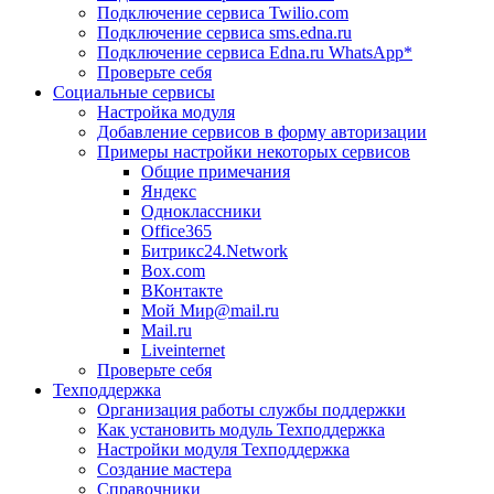
Подключение сервиса Twilio.com
Подключение сервиса sms.edna.ru
Подключение сервиса Edna.ru WhatsApp*
Проверьте себя
Социальные сервисы
Настройка модуля
Добавление сервисов в форму авторизации
Примеры настройки некоторых сервисов
Общие примечания
Яндекс
Одноклассники
Office365
Битрикс24.Network
Box.com
ВКонтакте
Мой Мир@mail.ru
Mail.ru
Liveinternet
Проверьте себя
Техподдержка
Организация работы службы поддержки
Как установить модуль Техподдержка
Настройки модуля Техподдержка
Создание мастера
Справочники