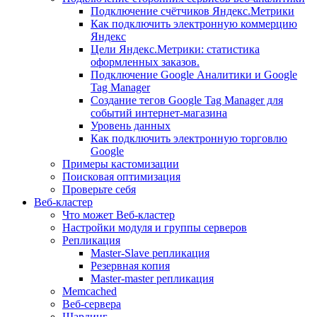
Подключение счётчиков Яндекс.Метрики
Как подключить электронную коммерцию
Яндекс
Цели Яндекс.Метрики: статистика
оформленных заказов.
Подключение Google Аналитики и Google
Tag Manager
Создание тегов Google Tag Manager для
событий интернет-магазина
Уровень данных
Как подключить электронную торговлю
Google
Примеры кастомизации
Поисковая оптимизация
Проверьте себя
Веб-кластер
Что может Веб-кластер
Настройки модуля и группы серверов
Репликация
Master-Slave репликация
Резервная копия
Master-master репликация
Memcached
Веб-сервера
Шардинг