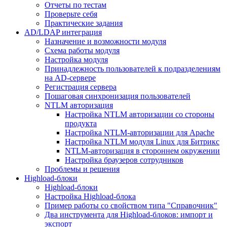
Отчеты по тестам
Проверьте себя
Практические задания
AD/LDAP интеграция
Назначение и возможности модуля
Схема работы модуля
Настройка модуля
Принадлежность пользователей к подразделениям
на AD-сервере
Регистрация сервера
Пошаговая синхронизация пользователей
NTLM авторизация
Настройка NTLM авторизации со стороны
продукта
Настройка NTLM-авторизации для Apache
Настройка NTLM модуля Linux для Битрикс
NTLM-авторизация в стороннем окружении
Настройка браузеров сотрудников
Проблемы и решения
Highload-блоки
Highload-блоки
Настройка Highload-блока
Пример работы со свойством типа "Справочник"
Два инструмента для Highload-блоков: импорт и
экспорт