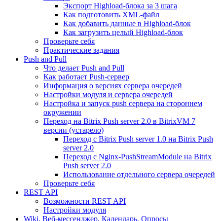
Экспорт Highload-блока за 3 шага
Как подготовить XML-файл
Как добавить данные в Highload-блок
Как загрузить целый Highload-блок
Проверьте себя
Практические задания
Push and Pull
Что делает Push and Pull
Как работает Push-сервер
Информация о версиях сервера очередей
Настройки модуля и сервера очередей
Настройка и запуск push сервера на стороннем
окружении
Переход на Bitrix Push server 2.0 в BitrixVM 7
версии (устарело)
Переход с Bitrix Push server 1.0 на Bitrix Push
server 2.0
Переход с Nginx-PushStreamModule на Bitrix
Push server 2.0
Использование отдельного сервера очередей
Проверьте себя
REST API
Возможности REST API
Настройки модуля
Wiki, Веб-мессенджер, Календарь, Опросы