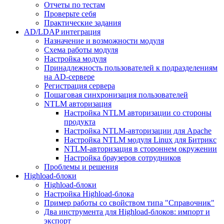
Отчеты по тестам
Проверьте себя
Практические задания
AD/LDAP интеграция
Назначение и возможности модуля
Схема работы модуля
Настройка модуля
Принадлежность пользователей к подразделениям
на AD-сервере
Регистрация сервера
Пошаговая синхронизация пользователей
NTLM авторизация
Настройка NTLM авторизации со стороны
продукта
Настройка NTLM-авторизации для Apache
Настройка NTLM модуля Linux для Битрикс
NTLM-авторизация в стороннем окружении
Настройка браузеров сотрудников
Проблемы и решения
Highload-блоки
Highload-блоки
Настройка Highload-блока
Пример работы со свойством типа "Справочник"
Два инструмента для Highload-блоков: импорт и
экспорт