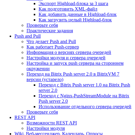
Экспорт Highload-блока за 3 шага
Как подготовить XML-файл
Как добавить данные в Highload-блок
Как загрузить целый Highload-блок
Проверьте себя
Практические задания
Push and Pull
Что делает Push and Pull
Как работает Push-сервер
Информация о версиях сервера очередей
Настройки модуля и сервера очередей
Настройка и запуск push сервера на стороннем
окружении
Переход на Bitrix Push server 2.0 в BitrixVM 7
версии (устарело)
Переход с Bitrix Push server 1.0 на Bitrix Push
server 2.0
Переход с Nginx-PushStreamModule на Bitrix
Push server 2.0
Использование отдельного сервера очередей
Проверьте себя
REST API
Возможности REST API
Настройки модуля
Wiki, Веб-мессенджер, Календарь, Опросы