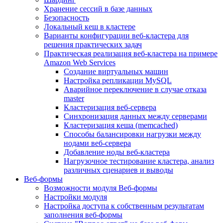
Хранение сессий в базе данных
Безопасность
Локальный кеш в кластере
Варианты конфигурации веб-кластера для
решения практических задач
Практическая реализация веб-кластера на примере
Amazon Web Services
Создание виртуальных машин
Настройка репликации MySQL
Аварийное переключение в случае отказа
master
Кластеризация веб-сервера
Синхронизация данных между серверами
Кластеризация кеша (memcached)
Способы балансировки нагрузки между
нодами веб-сервера
Добавление ноды веб-кластера
Нагрузочное тестирование кластера, анализ
различных сценариев и выводы
Веб-формы
Возможности модуля Веб-формы
Настройки модуля
Настройка доступа к собственным результатам
заполнения веб-формы