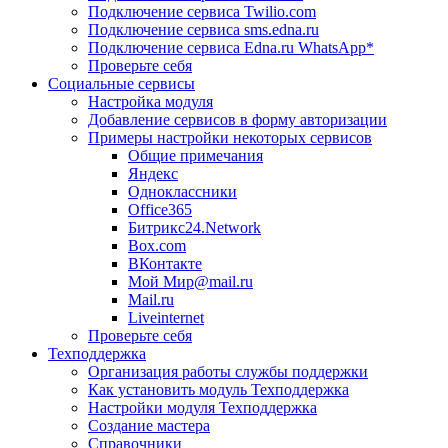
Подключение сервиса Twilio.com
Подключение сервиса sms.edna.ru
Подключение сервиса Edna.ru WhatsApp*
Проверьте себя
Социальные сервисы
Настройка модуля
Добавление сервисов в форму авторизации
Примеры настройки некоторых сервисов
Общие примечания
Яндекс
Одноклассники
Office365
Битрикс24.Network
Box.com
ВКонтакте
Мой Мир@mail.ru
Mail.ru
Liveinternet
Проверьте себя
Техподдержка
Организация работы службы поддержки
Как установить модуль Техподдержка
Настройки модуля Техподдержка
Создание мастера
Справочники