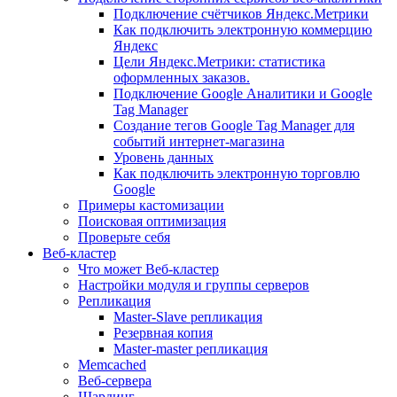
Подключение счётчиков Яндекс.Метрики
Как подключить электронную коммерцию
Яндекс
Цели Яндекс.Метрики: статистика
оформленных заказов.
Подключение Google Аналитики и Google
Tag Manager
Создание тегов Google Tag Manager для
событий интернет-магазина
Уровень данных
Как подключить электронную торговлю
Google
Примеры кастомизации
Поисковая оптимизация
Проверьте себя
Веб-кластер
Что может Веб-кластер
Настройки модуля и группы серверов
Репликация
Master-Slave репликация
Резервная копия
Master-master репликация
Memcached
Веб-сервера
Шардинг