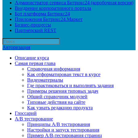
Администратор сервиса Битрикс24 (коробочная версия)
Внедрение корпоративного портала
Бот платформа Битрикс24
Приложения Битрикс24.Маркет
Бизнес-процессы
Партнёрский REST
Авторизация
Описание курса
Самая первая глава
Справочная информация
Как отформатирован текст в курсе
Видеоматериалы
Где практиковаться и выполнять задания
Примеры решения типовых задач
Общий справочник модулей
Типовые действия на сайте
Как узнать редакцию продукта
Глоссарий
A/B тестирование
Принципы A/B тестирования
Настройки и запуск тестирования
Пример A/B-тестирования страниц