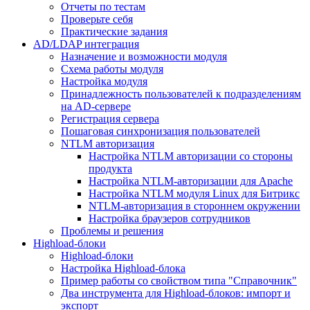
Отчеты по тестам
Проверьте себя
Практические задания
AD/LDAP интеграция
Назначение и возможности модуля
Схема работы модуля
Настройка модуля
Принадлежность пользователей к подразделениям
на AD-сервере
Регистрация сервера
Пошаговая синхронизация пользователей
NTLM авторизация
Настройка NTLM авторизации со стороны
продукта
Настройка NTLM-авторизации для Apache
Настройка NTLM модуля Linux для Битрикс
NTLM-авторизация в стороннем окружении
Настройка браузеров сотрудников
Проблемы и решения
Highload-блоки
Highload-блоки
Настройка Highload-блока
Пример работы со свойством типа "Справочник"
Два инструмента для Highload-блоков: импорт и
экспорт