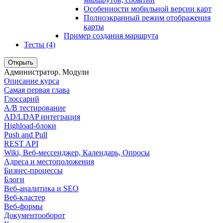
Особенности мобильной версии карт
Полноэкранный режим отображения
карты
Пример создания маршрута
Тесты (4)
Открыть
Администратор. Модули
Описание курса
Самая первая глава
Глоссарий
A/B тестирование
AD/LDAP интеграция
Highload-блоки
Push and Pull
REST API
Wiki, Веб-мессенджер, Календарь, Опросы
Адреса и местоположения
Бизнес-процессы
Блоги
Веб-аналитика и SEO
Веб-кластер
Веб-формы
Документооборот