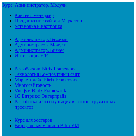
Курс: Администратор. Модули
Контент-менеджер
Продвижение сайта и Маркетинг
Установка и настройка
Администратор. Базовый
Администратор. Модули
Администратор. Бизнес
Интеграция с 1С
Разработчик Bitrix Framework
Технология Композитный сайт
Маркетплейс Bitrix Framework
Многосайтовость
Vue.js и Bitrix Framework
1С-Битрикс: Энтерпрайз
Разработка и эксплуатация высоконагруженных
проектов
Курс для хостеров
Виртуальная машина BitrixVM