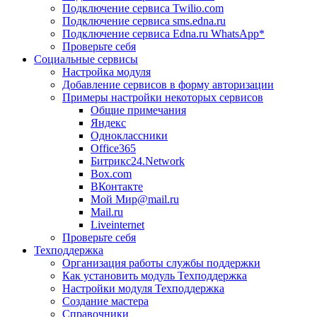
Подключение сервиса Twilio.com
Подключение сервиса sms.edna.ru
Подключение сервиса Edna.ru WhatsApp*
Проверьте себя
Социальные сервисы
Настройка модуля
Добавление сервисов в форму авторизации
Примеры настройки некоторых сервисов
Общие примечания
Яндекс
Одноклассники
Office365
Битрикс24.Network
Box.com
ВКонтакте
Мой Мир@mail.ru
Mail.ru
Liveinternet
Проверьте себя
Техподдержка
Организация работы службы поддержки
Как установить модуль Техподдержка
Настройки модуля Техподдержка
Создание мастера
Справочники