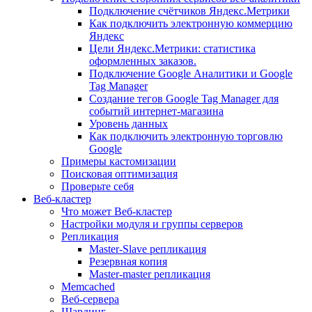
Подключение счётчиков Яндекс.Метрики
Как подключить электронную коммерцию
Яндекс
Цели Яндекс.Метрики: статистика
оформленных заказов.
Подключение Google Аналитики и Google
Tag Manager
Создание тегов Google Tag Manager для
событий интернет-магазина
Уровень данных
Как подключить электронную торговлю
Google
Примеры кастомизации
Поисковая оптимизация
Проверьте себя
Веб-кластер
Что может Веб-кластер
Настройки модуля и группы серверов
Репликация
Master-Slave репликация
Резервная копия
Master-master репликация
Memcached
Веб-сервера
Шардинг