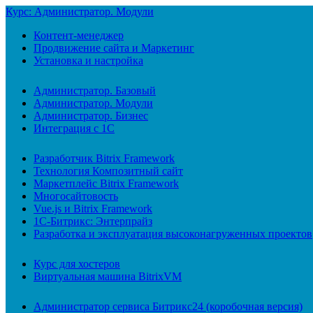
Курс: Администратор. Модули
Контент-менеджер
Продвижение сайта и Маркетинг
Установка и настройка
Администратор. Базовый
Администратор. Модули
Администратор. Бизнес
Интеграция с 1С
Разработчик Bitrix Framework
Технология Композитный сайт
Маркетплейс Bitrix Framework
Многосайтовость
Vue.js и Bitrix Framework
1С-Битрикс: Энтерпрайз
Разработка и эксплуатация высоконагруженных проектов
Курс для хостеров
Виртуальная машина BitrixVM
Администратор сервиса Битрикс24 (коробочная версия)