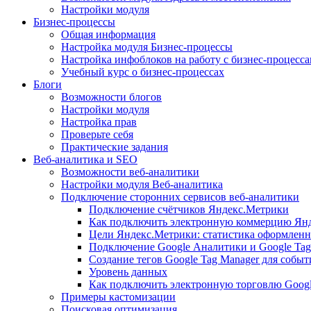
Настройки модуля
Бизнес-процессы
Общая информация
Настройка модуля Бизнес-процессы
Настройка инфоблоков на работу с бизнес-процесс
Учебный курс о бизнес-процессах
Блоги
Возможности блогов
Настройки модуля
Настройка прав
Проверьте себя
Практические задания
Веб-аналитика и SEO
Возможности веб-аналитики
Настройки модуля Веб-аналитика
Подключение сторонних сервисов веб-аналитики
Подключение счётчиков Яндекс.Метрики
Как подключить электронную коммерцию Ян
Цели Яндекс.Метрики: статистика оформленн
Подключение Google Аналитики и Google Tag
Создание тегов Google Tag Manager для собы
Уровень данных
Как подключить электронную торговлю Goog
Примеры кастомизации
Поисковая оптимизация