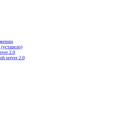
ужении
 (устарело)
rver 2.0
h server 2.0