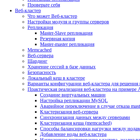
Проверьте себя
Веб-кластер
Что может Веб-кластер
Настройки модуля и группы серверов
Репликация
Master-Slave репликация
Резервная копия
Master-master репликация
Memcached
Веб-сервера
Шардинг
Хранение сессий в базе данных
Безопасность
Локальный кеш в кластере
Варианты конфигурации веб-кластера для решения 
Практическая реализация веб-кластера на примере 
Создание виртуальных машин
Настройка репликации MySQL
Аварийное переключение в случае отказа mast
Кластеризация веб-сервера
Синхронизация данных между серверами
Кластеризация кеша (memcached)
Способы балансировки нагрузки между нодам
Добавление ноды веб-кластера
Нагрузочное тестирование кластера, анализ 