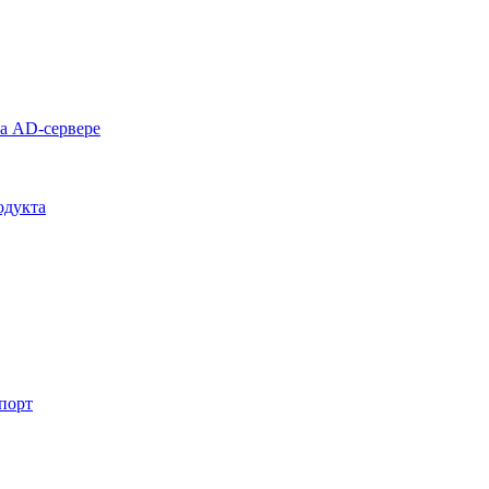
на AD-сервере
одукта
спорт