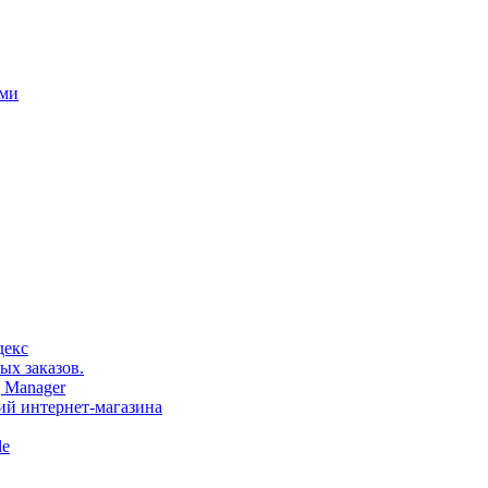
ами
декс
ых заказов.
 Manager
тий интернет-магазина
le