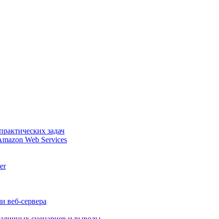
практических задач
Amazon Web Services
er
и веб-сервера
различных сценариев и выводы