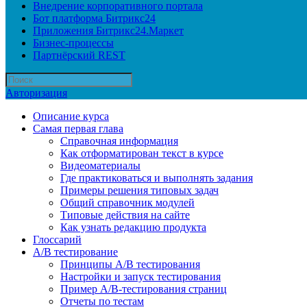
Внедрение корпоративного портала
Бот платформа Битрикс24
Приложения Битрикс24.Маркет
Бизнес-процессы
Партнёрский REST
Авторизация
Описание курса
Самая первая глава
Справочная информация
Как отформатирован текст в курсе
Видеоматериалы
Где практиковаться и выполнять задания
Примеры решения типовых задач
Общий справочник модулей
Типовые действия на сайте
Как узнать редакцию продукта
Глоссарий
A/B тестирование
Принципы A/B тестирования
Настройки и запуск тестирования
Пример A/B-тестирования страниц
Отчеты по тестам