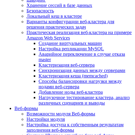
Хранение сессий в базе данных
Безопасность
Локальный кеш в кластере
Варианты конфигурации веб-кластера для
решения практических задач
Практическая реализация веб-кластера на примере
Amazon Web Services
Создание виртуальных машин
Настройка репликации MySQL
Аварийное переключение в случае отказа
master
Кластеризация веб-сервера
Синхронизация данных между серверами
Кластеризация кеша (memcached)
Способы балансировки нагрузки между
нодами веб-сервера
Добавление ноды веб-кластера
Нагрузочное тестирование кластера, анализ
различных сценариев и выводы
Веб-формы
Возможности модуля Веб-формы
Настройки модуля
Настройка доступа к собственным результатам
заполнения веб-формы