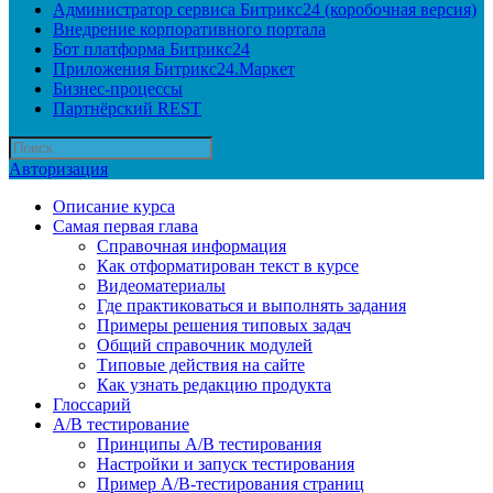
Администратор сервиса Битрикс24 (коробочная версия)
Внедрение корпоративного портала
Бот платформа Битрикс24
Приложения Битрикс24.Маркет
Бизнес-процессы
Партнёрский REST
Авторизация
Описание курса
Самая первая глава
Справочная информация
Как отформатирован текст в курсе
Видеоматериалы
Где практиковаться и выполнять задания
Примеры решения типовых задач
Общий справочник модулей
Типовые действия на сайте
Как узнать редакцию продукта
Глоссарий
A/B тестирование
Принципы A/B тестирования
Настройки и запуск тестирования
Пример A/B-тестирования страниц