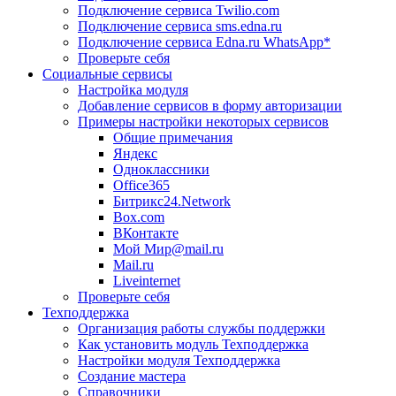
Подключение сервиса Twilio.com
Подключение сервиса sms.edna.ru
Подключение сервиса Edna.ru WhatsApp*
Проверьте себя
Социальные сервисы
Настройка модуля
Добавление сервисов в форму авторизации
Примеры настройки некоторых сервисов
Общие примечания
Яндекс
Одноклассники
Office365
Битрикс24.Network
Box.com
ВКонтакте
Мой Мир@mail.ru
Mail.ru
Liveinternet
Проверьте себя
Техподдержка
Организация работы службы поддержки
Как установить модуль Техподдержка
Настройки модуля Техподдержка
Создание мастера
Справочники