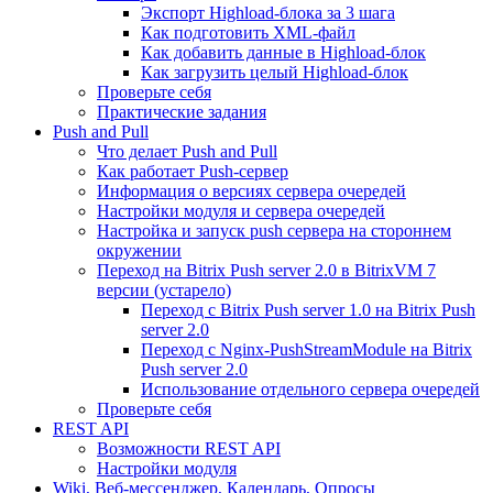
Экспорт Highload-блока за 3 шага
Как подготовить XML-файл
Как добавить данные в Highload-блок
Как загрузить целый Highload-блок
Проверьте себя
Практические задания
Push and Pull
Что делает Push and Pull
Как работает Push-сервер
Информация о версиях сервера очередей
Настройки модуля и сервера очередей
Настройка и запуск push сервера на стороннем
окружении
Переход на Bitrix Push server 2.0 в BitrixVM 7
версии (устарело)
Переход с Bitrix Push server 1.0 на Bitrix Push
server 2.0
Переход с Nginx-PushStreamModule на Bitrix
Push server 2.0
Использование отдельного сервера очередей
Проверьте себя
REST API
Возможности REST API
Настройки модуля
Wiki, Веб-мессенджер, Календарь, Опросы