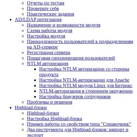
Отчеты по тестам
Проверьте себя
Практические задания
AD/LDAP интеграция
Назначение и возможности модуля
Схема работы модуля
Настройка модуля
Принадлежность пользователей к подразделениям
на AD-сервере
Регистрация сервера
Пошаговая синхронизация пользователей
NTLM авторизация
Настройка NTLM авторизации со стороны
продукта
Настройка NTLM-авторизации для Apache
Настройка NTLM модуля Linux для Битрикс
NTLM-авторизация в стороннем окружении
Настройка браузеров сотрудников
Проблемы и решения
Highload-блоки
Highload-блоки
Настройка Highload-блока
Пример работы со свойством типа "Справочник"
Два инструмента для Highload-блоков: импорт и
экспорт