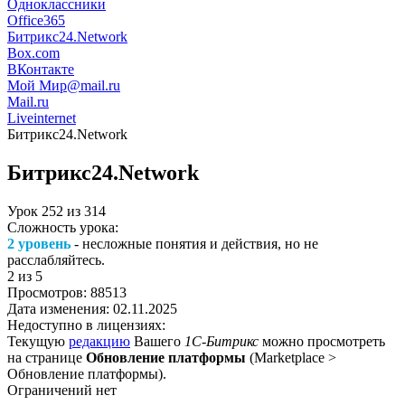
Одноклассники
Office365
Битрикс24.Network
Box.com
ВКонтакте
Мой Мир@mail.ru
Mail.ru
Liveinternet
Битрикс24.Network
Битрикс24.Network
Урок
252
из
314
Сложность урока:
2 уровень
- несложные понятия и действия, но не
расслабляйтесь.
2
из 5
Просмотров:
88513
Дата изменения:
02.11.2025
Недоступно в лицензиях:
Текущую
редакцию
Вашего
1С-Битрикс
можно просмотреть
на странице
Обновление платформы
(
Marketplace >
Обновление платформы
).
Ограничений нет