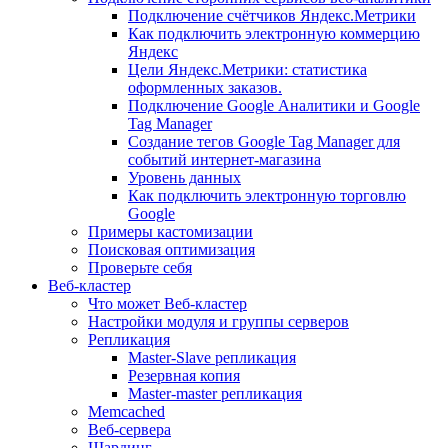
Подключение счётчиков Яндекс.Метрики
Как подключить электронную коммерцию
Яндекс
Цели Яндекс.Метрики: статистика
оформленных заказов.
Подключение Google Аналитики и Google
Tag Manager
Создание тегов Google Tag Manager для
событий интернет-магазина
Уровень данных
Как подключить электронную торговлю
Google
Примеры кастомизации
Поисковая оптимизация
Проверьте себя
Веб-кластер
Что может Веб-кластер
Настройки модуля и группы серверов
Репликация
Master-Slave репликация
Резервная копия
Master-master репликация
Memcached
Веб-сервера
Шардинг