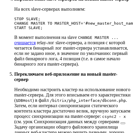
На всех slave-серверах выполняем:
STOP SLAVE;

CHANGE MASTER TO MASTER_HOST='#new_master_host_nam
В момент выполнения на slave
CHANGE MASTER ...
очищается
relay-лог slave-сервера, а позиция c которой
читается бинарный лог master-сервера устанавливается,
если не задано иное, в значение по умолчанию: первый
файл бинарного лога, 4 позиция (т.е. в самое начало
бинарного лога master-сервера).
Переключаем веб-приложение на новый master-
сервер
Необходимо настроить кластер на использование нового
master-сервера. Для этого вписываем его характеристики
(
) в файл
.
$DBHost
/bitrix/php_interface/dbconn.php
Затем, если интервал синхронизации статического
контента кластера достаточно велик, вручную запускаем
процесс синхронизации на master-сервере:
csync2 - x
(см. урок
Синхронизация данных между серверами
Задачу организации общего файлового хранилища
данных веб-кластера можно решить разными, хорошо