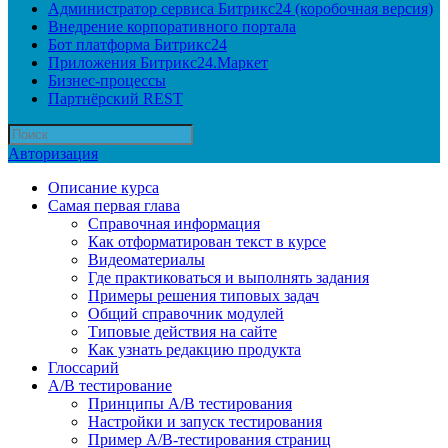
Администратор сервиса Битрикс24 (коробочная версия)
Внедрение корпоративного портала
Бот платформа Битрикс24
Приложения Битрикс24.Маркет
Бизнес-процессы
Партнёрский REST
Авторизация
Описание курса
Самая первая глава
Справочная информация
Как отформатирован текст в курсе
Видеоматериалы
Где практиковаться и выполнять задания
Примеры решения типовых задач
Общий справочник модулей
Типовые действия на сайте
Как узнать редакцию продукта
Глоссарий
A/B тестирование
Принципы A/B тестирования
Настройки и запуск тестирования
Пример A/B-тестирования страниц