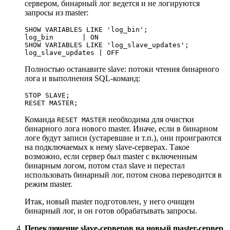
сервером, бинарный лог ведется и не логируются
запросы из master:
SHOW VARIABLES LIKE 'log_bin';

log_bin       | ON

SHOW VARIABLES LIKE 'log_slave_updates';

Полностью останавите slave: потоки чтения бинарного
лога и выполнения SQL-команд:
STOP SLAVE;

Команда
необходима для очистки
RESET MASTER
бинарного лога нового master. Иначе, если в бинарном
логе будут записи (устаревшие и т.п.), они проиграются
на подключаемых к нему slave-серверах. Такое
возможно, если сервер был master с включенным
бинарным логом, потом стал slave и перестал
использовать бинарный лог, потом снова переводится в
режим master.
Итак, новый master подготовлен, у него очищен
бинарный лог, и он готов обрабатывать запросы.
Переключение slave-серверов на новый master-сервер