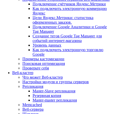
Подключение счётчиков Яндекс.Метрики
Как подключить электронную коммерцию
Яндекс
Цели Яндекс.Метрики: статистика
оформленных заказов.
Подключение Google Аналитики и Google
Tag Manager
Создание тегов Google Tag Manager для
событий интернет-магазина
Уровень данных
Как подключить электронную торговлю
Google
Примеры кастомизации
Поисковая оптимизация
Проверьте себя
Веб-кластер
Что может Веб-кластер
Настройки модуля и группы серверов
Репликация
Master-Slave репликация
Резервная копия
Master-master репликация
Memcached
Веб-сервера
Шардинг