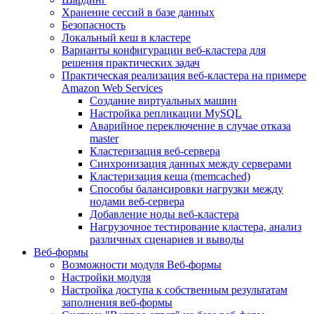
Хранение сессий в базе данных
Безопасность
Локальный кеш в кластере
Варианты конфигурации веб-кластера для
решения практических задач
Практическая реализация веб-кластера на примере
Amazon Web Services
Создание виртуальных машин
Настройка репликации MySQL
Аварийное переключение в случае отказа
master
Кластеризация веб-сервера
Синхронизация данных между серверами
Кластеризация кеша (memcached)
Способы балансировки нагрузки между
нодами веб-сервера
Добавление ноды веб-кластера
Нагрузочное тестирование кластера, анализ
различных сценариев и выводы
Веб-формы
Возможности модуля Веб-формы
Настройки модуля
Настройка доступа к собственным результатам
заполнения веб-формы