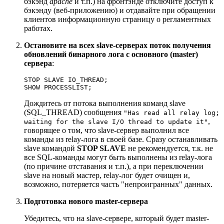
бэкэнд
apache
и т.п.) на фронтэнде отключите доступ к
бэкэнду (веб-приложению) и отдавайте при обращении
клиентов информационную страницу о регламентных
работах.
Остановите на всех slave-серверах поток получения
обновлений бинарного лога с основного (master)
сервера
:
STOP SLAVE IO_THREAD;

Дождитесь от потока выполнения команд slave
(SQL_THREAD) сообщения
"Has read all relay log;
,
waiting for the slave I/O thread to update it"
говорящее о том, что slave-сервер выполнил все
команды из relay-лога в своей базе. Сразу останавливать
slave командой
STOP SLAVE
не рекомендуется, т.к. не
все SQL-команды могут быть выполнены из relay-лога
(по причине отставания и т.п.), а при переключении
slave на новый мастер, relay-лог будет очищен и,
возможно, потеряется часть "непроигранных" данных.
Подготовка нового master-сервера
Убедитесь, что на slave-сервере, который будет master-