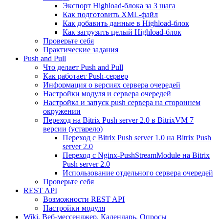
Экспорт Highload-блока за 3 шага
Как подготовить XML-файл
Как добавить данные в Highload-блок
Как загрузить целый Highload-блок
Проверьте себя
Практические задания
Push and Pull
Что делает Push and Pull
Как работает Push-сервер
Информация о версиях сервера очередей
Настройки модуля и сервера очередей
Настройка и запуск push сервера на стороннем
окружении
Переход на Bitrix Push server 2.0 в BitrixVM 7
версии (устарело)
Переход с Bitrix Push server 1.0 на Bitrix Push
server 2.0
Переход с Nginx-PushStreamModule на Bitrix
Push server 2.0
Использование отдельного сервера очередей
Проверьте себя
REST API
Возможности REST API
Настройки модуля
Wiki, Веб-мессенджер, Календарь, Опросы