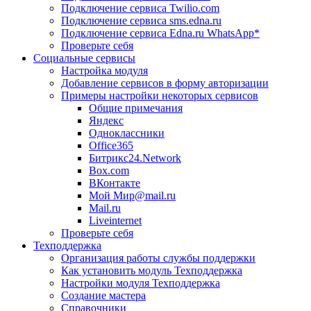
Подключение сервиса Twilio.com
Подключение сервиса sms.edna.ru
Подключение сервиса Edna.ru WhatsApp*
Проверьте себя
Социальные сервисы
Настройка модуля
Добавление сервисов в форму авторизации
Примеры настройки некоторых сервисов
Общие примечания
Яндекс
Одноклассники
Office365
Битрикс24.Network
Box.com
ВКонтакте
Мой Мир@mail.ru
Mail.ru
Liveinternet
Проверьте себя
Техподдержка
Организация работы службы поддержки
Как установить модуль Техподдержка
Настройки модуля Техподдержка
Создание мастера
Справочники