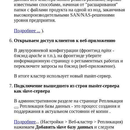
известными способами, начиная от "расшаривания"
папки с файлами продукта на одной из нод, заканчивая
высокопроизводительными SAN/NAS-решениями
уровня предприятия.
Подробнее ...
).
Открываем доступ клиентов к веб-приложению
В двухуровневой конфигурации (фронтэнд
nginx
-
бэкэнд
apache
и т.п.), на фронтэнде уберите
информационную страницу о регламентных работах и
переключите запросы на бэкэнд (веб-приложение).
В итоге кластер использует новый master-сервер.
Подключение вышедшего из строя master-сервера
как slave-сервера
В административном разделе на странице
Репликация
Репликация базы данных - это процесс создания и
поддержания в актуальном состоянии её копии .
Подробнее
...
(
Настройки > Веб-кластер > Репликация
)
нажимаем
Добавить slave базу данных
и следуем