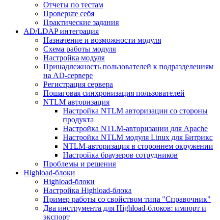
Отчеты по тестам
Проверьте себя
Практические задания
AD/LDAP интеграция
Назначение и возможности модуля
Схема работы модуля
Настройка модуля
Принадлежность пользователей к подразделениям
на AD-сервере
Регистрация сервера
Пошаговая синхронизация пользователей
NTLM авторизация
Настройка NTLM авторизации со стороны
продукта
Настройка NTLM-авторизации для Apache
Настройка NTLM модуля Linux для Битрикс
NTLM-авторизация в стороннем окружении
Настройка браузеров сотрудников
Проблемы и решения
Highload-блоки
Highload-блоки
Настройка Highload-блока
Пример работы со свойством типа "Справочник"
Два инструмента для Highload-блоков: импорт и
экспорт