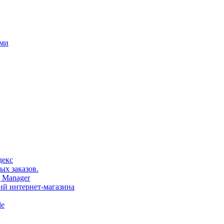
ами
декс
ых заказов.
 Manager
тий интернет-магазина
le