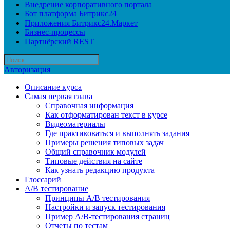
Внедрение корпоративного портала
Бот платформа Битрикс24
Приложения Битрикс24.Маркет
Бизнес-процессы
Партнёрский REST
Авторизация
Описание курса
Самая первая глава
Справочная информация
Как отформатирован текст в курсе
Видеоматериалы
Где практиковаться и выполнять задания
Примеры решения типовых задач
Общий справочник модулей
Типовые действия на сайте
Как узнать редакцию продукта
Глоссарий
A/B тестирование
Принципы A/B тестирования
Настройки и запуск тестирования
Пример A/B-тестирования страниц
Отчеты по тестам