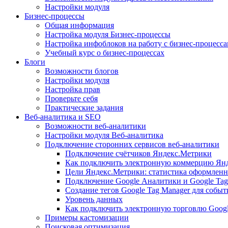
Настройки модуля
Бизнес-процессы
Общая информация
Настройка модуля Бизнес-процессы
Настройка инфоблоков на работу с бизнес-процесс
Учебный курс о бизнес-процессах
Блоги
Возможности блогов
Настройки модуля
Настройка прав
Проверьте себя
Практические задания
Веб-аналитика и SEO
Возможности веб-аналитики
Настройки модуля Веб-аналитика
Подключение сторонних сервисов веб-аналитики
Подключение счётчиков Яндекс.Метрики
Как подключить электронную коммерцию Ян
Цели Яндекс.Метрики: статистика оформленн
Подключение Google Аналитики и Google Tag
Создание тегов Google Tag Manager для собы
Уровень данных
Как подключить электронную торговлю Goog
Примеры кастомизации
Поисковая оптимизация