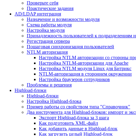
Проверьте себя
Практические задания
AD/LDAP интеграция
Назначение и возможности модуля
Схема работы модуля
Настройка модуля
Принадлежность пользователей к подразделениям 
Регистрация сервера
Пошаговая синхронизация пользователей
NTLM авторизация
Настройка NTLM авторизации со стороны пр
Настройка NTLM-авторизации для Apache
Настройка NTLM модуля Linux для Битрикс
NTLM-авторизация в стороннем окружении
Настройка браузеров сотрудников
Проблемы и решения
Highload-блоки
Highload-блоки
Настройка Highload-блока
Пример работы со свойством типа "Справочник"
Два инструмента для Highload-блоков: импорт и эк
Экспорт Highload-блока за 3 шага
Как подготовить XML-файл
Как добавить данные в Highload-блок
Как загрузить целый Highload-блок