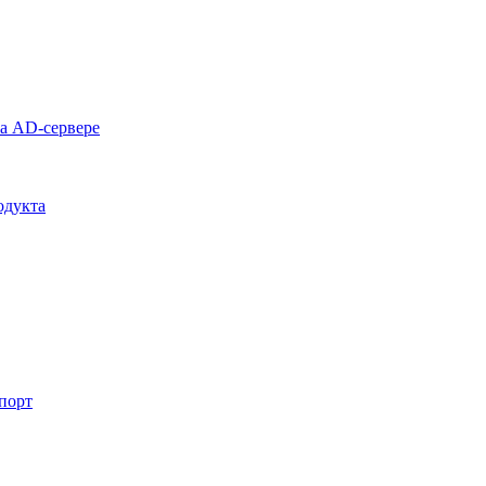
на AD-сервере
одукта
спорт