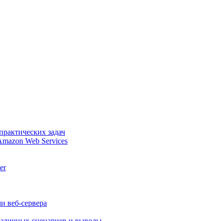
практических задач
Amazon Web Services
er
и веб-сервера
различных сценариев и выводы