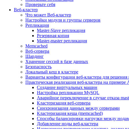
Проверьте себя
Веб-кластер
Что может Веб-кластер
Настройки модуля и группы серверов
Репликация
Master-Slave репликация
Резервная копия
Master-master репликация
Memcached
Веб-сервера
Шардинг
Хранение сессий в базе данных
Безопасность
Локальный кеш в кластере
Варианты конфигурации веб-кластера для решения 
Практическая реализация веб-кластера на примере 
Создание виртуальных машин
Настройка репликации MySQL
Аварийное переключение в случае отказа mast
Кластеризация веб-сервера
Синхронизация данных между серверами
Кластеризация кеша (memcached)
Способы балансировки нагрузки между нодам
Добавление ноды веб-кластера
Нагрузочное тестирование кластера, анализ 