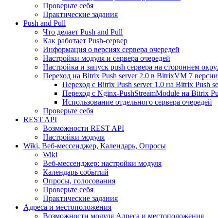
Проверьте себя
Практические задания
Push and Pull
Что делает Push and Pull
Как работает Push-сервер
Информация о версиях сервера очередей
Настройки модуля и сервера очередей
Настройка и запуск push сервера на стороннем окр
Переход на Bitrix Push server 2.0 в BitrixVM 7 версии
Переход с Bitrix Push server 1.0 на Bitrix Push se
Переход с Nginx-PushStreamModule на Bitrix Pus
Использование отдельного сервера очередей
Проверьте себя
REST API
Возможности REST API
Настройки модуля
Wiki, Веб-мессенджер, Календарь, Опросы
Wiki
Веб-мессенджер: настройки модуля
Календарь событий
Опросы, голосования
Проверьте себя
Практические задания
Адреса и местоположения
Возможности модуля Адреса и местоположения