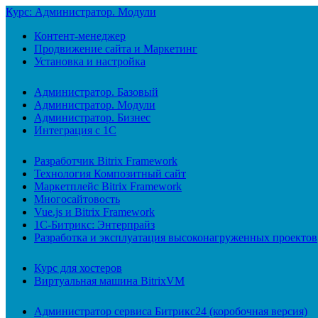
Курс: Администратор. Модули
Контент-менеджер
Продвижение сайта и Маркетинг
Установка и настройка
Администратор. Базовый
Администратор. Модули
Администратор. Бизнес
Интеграция с 1С
Разработчик Bitrix Framework
Технология Композитный сайт
Маркетплейс Bitrix Framework
Многосайтовость
Vue.js и Bitrix Framework
1С-Битрикс: Энтерпрайз
Разработка и эксплуатация высоконагруженных проектов
Курс для хостеров
Виртуальная машина BitrixVM
Администратор сервиса Битрикс24 (коробочная версия)