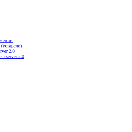
ужении
 (устарело)
rver 2.0
h server 2.0