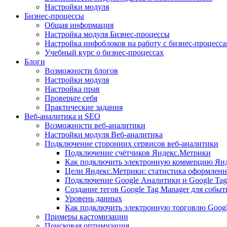
Настройки модуля
Бизнес-процессы
Общая информация
Настройка модуля Бизнес-процессы
Настройка инфоблоков на работу с бизнес-процесс
Учебный курс о бизнес-процессах
Блоги
Возможности блогов
Настройки модуля
Настройка прав
Проверьте себя
Практические задания
Веб-аналитика и SEO
Возможности веб-аналитики
Настройки модуля Веб-аналитика
Подключение сторонних сервисов веб-аналитики
Подключение счётчиков Яндекс.Метрики
Как подключить электронную коммерцию Ян
Цели Яндекс.Метрики: статистика оформленн
Подключение Google Аналитики и Google Tag
Создание тегов Google Tag Manager для собы
Уровень данных
Как подключить электронную торговлю Goog
Примеры кастомизации
Поисковая оптимизация