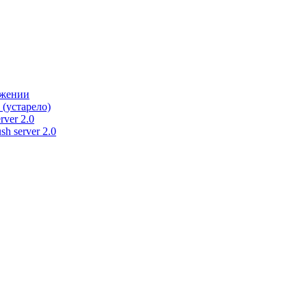
ужении
 (устарело)
rver 2.0
h server 2.0