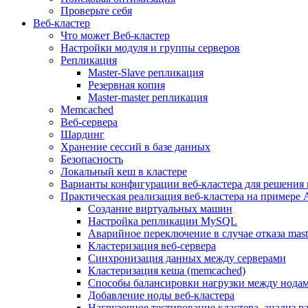
Проверьте себя
Веб-кластер
Что может Веб-кластер
Настройки модуля и группы серверов
Репликация
Master-Slave репликация
Резервная копия
Master-master репликация
Memcached
Веб-сервера
Шардинг
Хранение сессий в базе данных
Безопасность
Локальный кеш в кластере
Варианты конфигурации веб-кластера для решения 
Практическая реализация веб-кластера на примере 
Создание виртуальных машин
Настройка репликации MySQL
Аварийное переключение в случае отказа mast
Кластеризация веб-сервера
Синхронизация данных между серверами
Кластеризация кеша (memcached)
Способы балансировки нагрузки между нодам
Добавление ноды веб-кластера
Нагрузочное тестирование кластера, анализ 