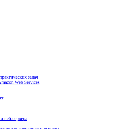
практических задач
Amazon Web Services
er
и веб-сервера
различных сценариев и выводы