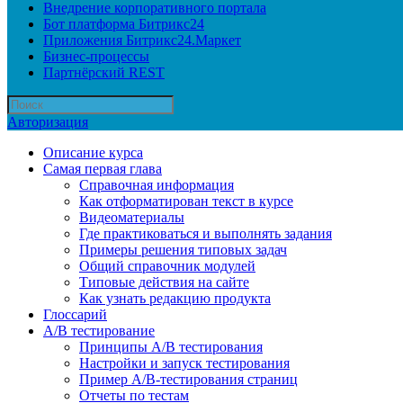
Внедрение корпоративного портала
Бот платформа Битрикс24
Приложения Битрикс24.Маркет
Бизнес-процессы
Партнёрский REST
Авторизация
Описание курса
Самая первая глава
Справочная информация
Как отформатирован текст в курсе
Видеоматериалы
Где практиковаться и выполнять задания
Примеры решения типовых задач
Общий справочник модулей
Типовые действия на сайте
Как узнать редакцию продукта
Глоссарий
A/B тестирование
Принципы A/B тестирования
Настройки и запуск тестирования
Пример A/B-тестирования страниц
Отчеты по тестам