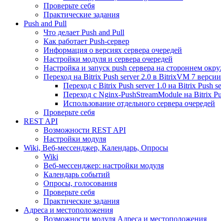
Проверьте себя
Практические задания
Push and Pull
Что делает Push and Pull
Как работает Push-сервер
Информация о версиях сервера очередей
Настройки модуля и сервера очередей
Настройка и запуск push сервера на стороннем окр
Переход на Bitrix Push server 2.0 в BitrixVM 7 версии
Переход с Bitrix Push server 1.0 на Bitrix Push se
Переход с Nginx-PushStreamModule на Bitrix Pus
Использование отдельного сервера очередей
Проверьте себя
REST API
Возможности REST API
Настройки модуля
Wiki, Веб-мессенджер, Календарь, Опросы
Wiki
Веб-мессенджер: настройки модуля
Календарь событий
Опросы, голосования
Проверьте себя
Практические задания
Адреса и местоположения
Возможности модуля Адреса и местоположения