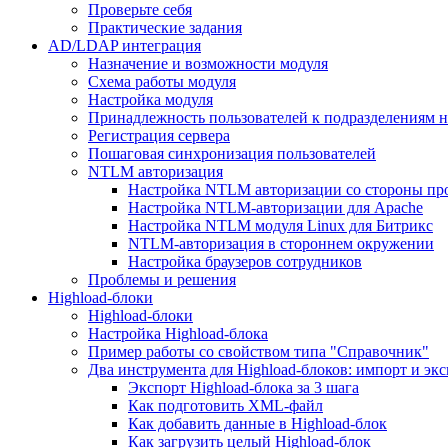
Проверьте себя
Практические задания
AD/LDAP интеграция
Назначение и возможности модуля
Схема работы модуля
Настройка модуля
Принадлежность пользователей к подразделениям 
Регистрация сервера
Пошаговая синхронизация пользователей
NTLM авторизация
Настройка NTLM авторизации со стороны пр
Настройка NTLM-авторизации для Apache
Настройка NTLM модуля Linux для Битрикс
NTLM-авторизация в стороннем окружении
Настройка браузеров сотрудников
Проблемы и решения
Highload-блоки
Highload-блоки
Настройка Highload-блока
Пример работы со свойством типа "Справочник"
Два инструмента для Highload-блоков: импорт и эк
Экспорт Highload-блока за 3 шага
Как подготовить XML-файл
Как добавить данные в Highload-блок
Как загрузить целый Highload-блок