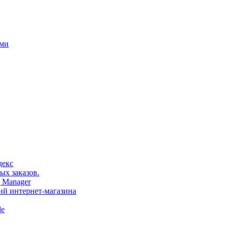
ами
декс
ых заказов.
 Manager
тий интернет-магазина
le