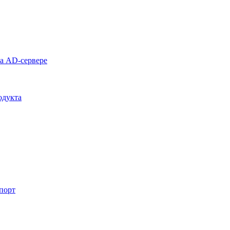
на AD-сервере
одукта
спорт