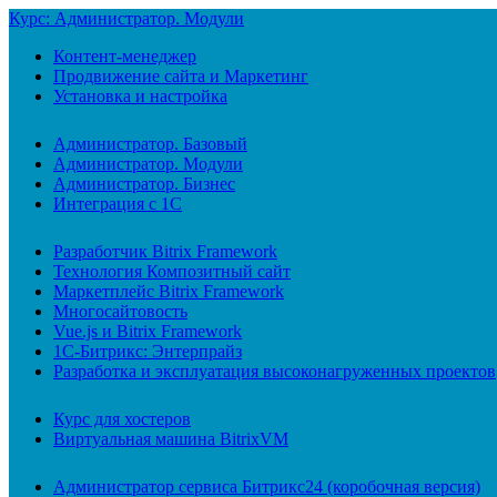
Курс: Администратор. Модули
Контент-менеджер
Продвижение сайта и Маркетинг
Установка и настройка
Администратор. Базовый
Администратор. Модули
Администратор. Бизнес
Интеграция с 1С
Разработчик Bitrix Framework
Технология Композитный сайт
Маркетплейс Bitrix Framework
Многосайтовость
Vue.js и Bitrix Framework
1С-Битрикс: Энтерпрайз
Разработка и эксплуатация высоконагруженных проектов
Курс для хостеров
Виртуальная машина BitrixVM
Администратор сервиса Битрикс24 (коробочная версия)