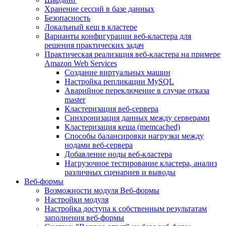
Хранение сессий в базе данных
Безопасность
Локальный кеш в кластере
Варианты конфигурации веб-кластера для
решения практических задач
Практическая реализация веб-кластера на примере
Amazon Web Services
Создание виртуальных машин
Настройка репликации MySQL
Аварийное переключение в случае отказа
master
Кластеризация веб-сервера
Синхронизация данных между серверами
Кластеризация кеша (memcached)
Способы балансировки нагрузки между
нодами веб-сервера
Добавление ноды веб-кластера
Нагрузочное тестирование кластера, анализ
различных сценариев и выводы
Веб-формы
Возможности модуля Веб-формы
Настройки модуля
Настройка доступа к собственным результатам
заполнения веб-формы