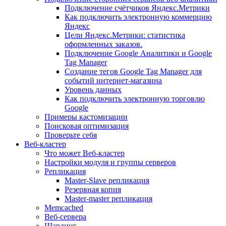
Подключение счётчиков Яндекс.Метрики
Как подключить электронную коммерцию
Яндекс
Цели Яндекс.Метрики: статистика
оформленных заказов.
Подключение Google Аналитики и Google
Tag Manager
Создание тегов Google Tag Manager для
событий интернет-магазина
Уровень данных
Как подключить электронную торговлю
Google
Примеры кастомизации
Поисковая оптимизация
Проверьте себя
Веб-кластер
Что может Веб-кластер
Настройки модуля и группы серверов
Репликация
Master-Slave репликация
Резервная копия
Master-master репликация
Memcached
Веб-сервера
Шардинг