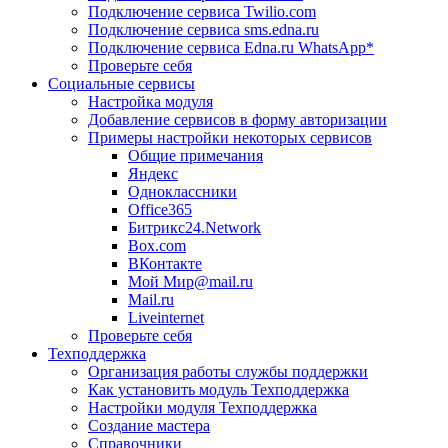
Подключение сервиса Twilio.com
Подключение сервиса sms.edna.ru
Подключение сервиса Edna.ru WhatsApp*
Проверьте себя
Социальные сервисы
Настройка модуля
Добавление сервисов в форму авторизации
Примеры настройки некоторых сервисов
Общие примечания
Яндекс
Одноклассники
Office365
Битрикс24.Network
Box.com
ВКонтакте
Мой Мир@mail.ru
Mail.ru
Liveinternet
Проверьте себя
Техподдержка
Организация работы службы поддержки
Как установить модуль Техподдержка
Настройки модуля Техподдержка
Создание мастера
Справочники