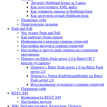
Экспорт Highload-блока за 3 шага
Как подготовить XML-файл
Как добавить данные в Highload-блок
Как загрузить целый Highload-блок
Проверьте себя
Практические задания
Push and Pull
Что делает Push and Pull
Как работает Push-сервер
Информация о версиях сервера очередей
Настройки модуля и сервера очередей
Настройка и запуск push сервера на стороннем
окружении
Переход на Bitrix Push server 2.0 в BitrixVM 7
версии (устарело)
Переход с Bitrix Push server 1.0 на Bitrix Push
server 2.0
Переход с Nginx-PushStreamModule на Bitrix
Push server 2.0
Использование отдельного сервера очередей
Проверьте себя
REST API
Возможности REST API
Настройки модуля
Wiki, Веб-мессенджер, Календарь, Опросы