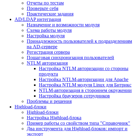
Отчеты по тестам
Проверьте себя
Практические задания
AD/LDAP интеграция
Назначение и возможности модуля
Схема работы модуля
Настройка модуля
Принадлежность пользователей к подразделениям
на AD-сервере
Регистрация сервера
Пошаговая синхронизация пользователей
NTLM авторизация
Настройка NTLM авторизации со стороны
продукта
Настройка NTLM-авторизации для Apache
Настройка NTLM модуля Linux для Битрикс
NTLM-авторизация в стороннем окружении
Настройка браузеров сотрудников
Проблемы и решения
Highload-блоки
Highload-блоки
Настройка Highload-блока
Пример работы со свойством типа "Справочник"
Два инструмента для Highload-блоков: импорт и
экспорт