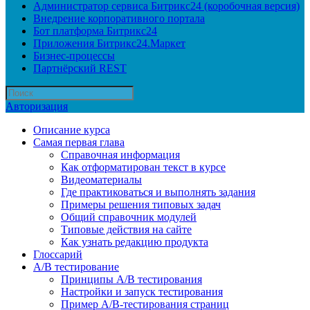
Администратор сервиса Битрикс24 (коробочная версия)
Внедрение корпоративного портала
Бот платформа Битрикс24
Приложения Битрикс24.Маркет
Бизнес-процессы
Партнёрский REST
Авторизация
Описание курса
Самая первая глава
Справочная информация
Как отформатирован текст в курсе
Видеоматериалы
Где практиковаться и выполнять задания
Примеры решения типовых задач
Общий справочник модулей
Типовые действия на сайте
Как узнать редакцию продукта
Глоссарий
A/B тестирование
Принципы A/B тестирования
Настройки и запуск тестирования
Пример A/B-тестирования страниц