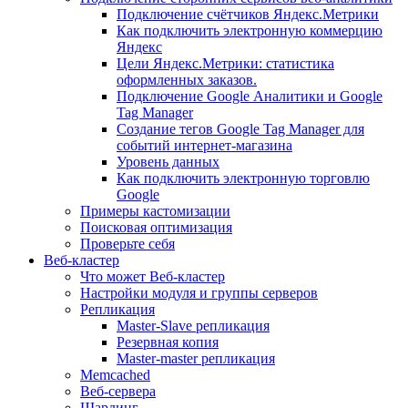
Подключение счётчиков Яндекс.Метрики
Как подключить электронную коммерцию
Яндекс
Цели Яндекс.Метрики: статистика
оформленных заказов.
Подключение Google Аналитики и Google
Tag Manager
Создание тегов Google Tag Manager для
событий интернет-магазина
Уровень данных
Как подключить электронную торговлю
Google
Примеры кастомизации
Поисковая оптимизация
Проверьте себя
Веб-кластер
Что может Веб-кластер
Настройки модуля и группы серверов
Репликация
Master-Slave репликация
Резервная копия
Master-master репликация
Memcached
Веб-сервера
Шардинг