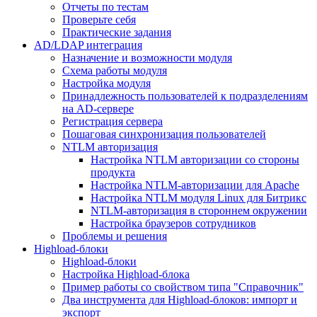
Отчеты по тестам
Проверьте себя
Практические задания
AD/LDAP интеграция
Назначение и возможности модуля
Схема работы модуля
Настройка модуля
Принадлежность пользователей к подразделениям
на AD-сервере
Регистрация сервера
Пошаговая синхронизация пользователей
NTLM авторизация
Настройка NTLM авторизации со стороны
продукта
Настройка NTLM-авторизации для Apache
Настройка NTLM модуля Linux для Битрикс
NTLM-авторизация в стороннем окружении
Настройка браузеров сотрудников
Проблемы и решения
Highload-блоки
Highload-блоки
Настройка Highload-блока
Пример работы со свойством типа "Справочник"
Два инструмента для Highload-блоков: импорт и
экспорт