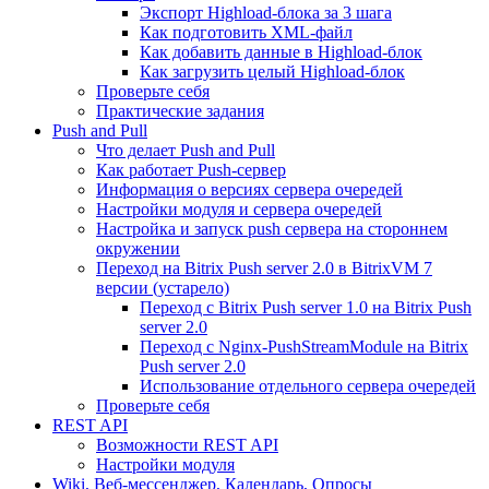
Экспорт Highload-блока за 3 шага
Как подготовить XML-файл
Как добавить данные в Highload-блок
Как загрузить целый Highload-блок
Проверьте себя
Практические задания
Push and Pull
Что делает Push and Pull
Как работает Push-сервер
Информация о версиях сервера очередей
Настройки модуля и сервера очередей
Настройка и запуск push сервера на стороннем
окружении
Переход на Bitrix Push server 2.0 в BitrixVM 7
версии (устарело)
Переход с Bitrix Push server 1.0 на Bitrix Push
server 2.0
Переход с Nginx-PushStreamModule на Bitrix
Push server 2.0
Использование отдельного сервера очередей
Проверьте себя
REST API
Возможности REST API
Настройки модуля
Wiki, Веб-мессенджер, Календарь, Опросы