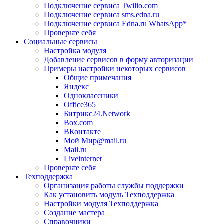
Подключение сервиса Twilio.com
Подключение сервиса sms.edna.ru
Подключение сервиса Edna.ru WhatsApp*
Проверьте себя
Социальные сервисы
Настройка модуля
Добавление сервисов в форму авторизации
Примеры настройки некоторых сервисов
Общие примечания
Яндекс
Одноклассники
Office365
Битрикс24.Network
Box.com
ВКонтакте
Мой Мир@mail.ru
Mail.ru
Liveinternet
Проверьте себя
Техподдержка
Организация работы службы поддержки
Как установить модуль Техподдержка
Настройки модуля Техподдержка
Создание мастера
Справочники