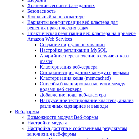
Хранение сессий в базе данных
Безопасность
Локальный кеш в кластере
Варианты конфигурации веб-кластера для
решения практических задач
Практическая реализация веб-кластера на примере
Amazon Web Services
Создание виртуальных машин
Настройка репликации MySQL
Аварийное переключение в случае отказа
master
Кластеризация веб-сервера
Синхронизация данных между серверами
Кластеризация кеша (memcached)
Способы балансировки нагрузки между
нодами веб-сервера
Добавление ноды веб-кластера
Нагрузочное тестирование кластера, анализ
различных сценариев и выводы
Веб-формы
Возможности модуля Веб-формы
Настройки модуля
Настройка доступа к собственным результатам
заполнения веб-формы