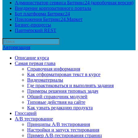
Администратор сервиса Битрикс24 (коробочная версия)
Внедрение корпоративного портала
Бот платформа Битрикс24
Приложения Битрикс24.Маркет
Бизнес-процессы
Партнёрский REST
Авторизация
Описание курса
Самая первая глава
Справочная информация
Как отформатирован текст в курсе
Видеоматериалы
Где практиковаться и выполнять задания
Примеры решения типовых задач
Общий справочник модулей
Типовые действия на сайте
Как узнать редакцию продукта
Глоссарий
A/B тестирование
Принципы A/B тестирования
Настройки и запуск тестирования
Пример A/B-тестирования страниц