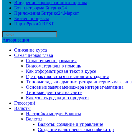
Внедрение корпоративного портала
Бот платформа Битрикс24
Приложения Битрикс24.Маркет
Бизнес-процессы
Партнёрский REST
Авторизация
Описание курса
Самая первая глава
Справочная информация
Видеоматериалы в помощь
Как отформатирован текст в курсе
Где практиковаться и выполнять задания
Типовые задачи администратора интернет-магазина
Основные задачи менеджера интернет-магазина
Типовые действия на сайте
Как узнать редакцию продукта
Глоссарий
Валюты
Настройки модуля Валюты
Валюты
Валюты: создание и управление
Создание валют через классификатор