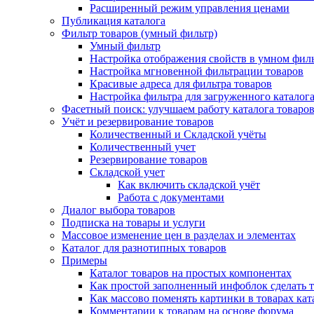
Расширенный режим управления ценами
Публикация каталога
Фильтр товаров (умный фильтр)
Умный фильтр
Настройка отображения свойств в умном фил
Настройка мгновенной фильтрации товаров
Красивые адреса для фильтра товаров
Настройка фильтра для загруженного каталог
Фасетный поиск: улучшаем работу каталога товаро
Учёт и резервирование товаров
Количественный и Складской учёты
Количественный учет
Резервирование товаров
Складской учет
Как включить складской учёт
Работа с документами
Диалог выбора товаров
Подписка на товары и услуги
Массовое изменение цен в разделах и элементах
Каталог для разнотипных товаров
Примеры
Каталог товаров на простых компонентах
Как простой заполненный инфоблок сделать 
Как массово поменять картинки в товарах кат
Комментарии к товарам на основе форума