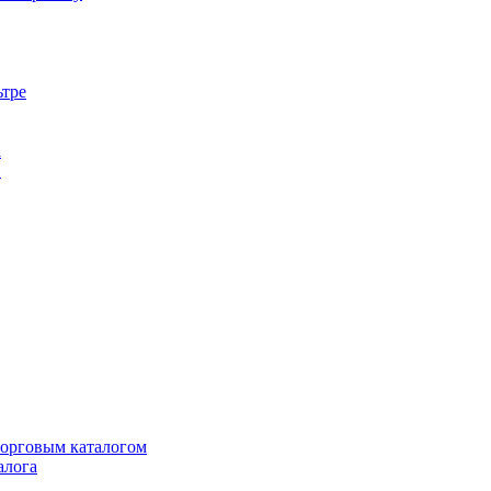
ьтре
а
в
торговым каталогом
алога