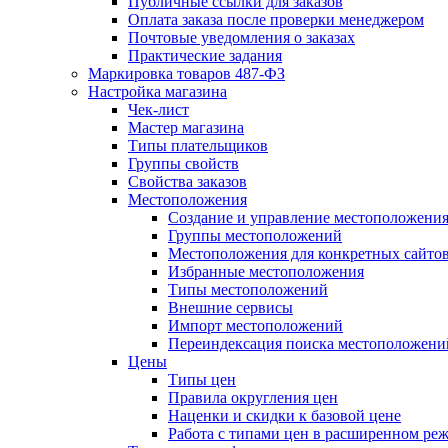
Публичные ссылки для заказов
Оплата заказа после проверки менеджером
Почтовые уведомления о заказах
Практические задания
Маркировка товаров 487-ФЗ
Настройка магазина
Чек-лист
Мастер магазина
Типы плательщиков
Группы свойств
Свойства заказов
Местоположения
Создание и управление местоположени
Группы местоположений
Местоположения для конкретных сайто
Избранные местоположения
Типы местоположений
Внешние сервисы
Импорт местоположений
Переиндексация поиска местоположени
Цены
Типы цен
Правила округления цен
Наценки и скидки к базовой цене
Работа с типами цен в расширенном ре