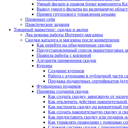
Умный фильтр в правом блоке компонента Ка
Вывод умного фильтра во включаемую област
Пример группового управления ценами
Проверьте себя
Практические задания
Товарный маркетинг: скидки и акции
Два режима работы Интернет-магазина
Скидки каталога и магазина после конвертации
Как перейти на объединенные скидки
Предустановленный список маркетинговых а
Правила работы с корзиной
Алгоритм применения скидок
Купоны
Создание купонов
Работа с купонами в публичной части с
Продажа подарочных сертификатов (ку
Функционал подарков
Примеры создания скидок
Как создать скидку, зависящую от налич
Как отключить действие накопительной
Как настроить скидку на конкретный то
Как создать накопительную скидку и ск
Как предоставить скидку или подарок н
Как управлять правилами с помощью с
Сложная система скидок с приоритетам