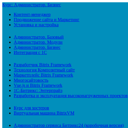
Курс: Администратор. Бизнес
Контент-менеджер
Продвижение сайта и Маркетинг
Установка и настройка
Администратор. Базовый
Администратор. Модули
Администратор. Бизнес
Интеграция с 1С
Разработчик Bitrix Framework
Технология Композитный сайт
Маркетплейс Bitrix Framework
Многосайтовость
Vue.js и Bitrix Framework
1С-Битрикс: Энтерпрайз
Разработка и эксплуатация высоконагруженных проектов
Курс для хостеров
Виртуальная машина BitrixVM
Администратор сервиса Битрикс24 (коробочная версия)