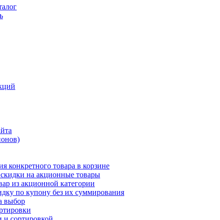
талог
ь
кций
айта
понов)
ия конкретного товара в корзине
 скидки на акционные товары
вар из акционной категории
идку по купону без их суммирования
а выбор
ортировки
и и сортировкой