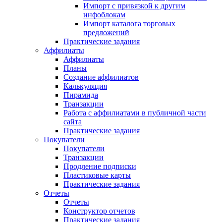
Импорт с привязкой к другим
инфоблокам
Импорт каталога торговых
предложений
Практические задания
Аффилиаты
Аффилиаты
Планы
Создание аффилиатов
Калькуляция
Пирамида
Транзакции
Работа с аффилиатами в публичной части
сайта
Практические задания
Покупатели
Покупатели
Транзакции
Продление подписки
Пластиковые карты
Практические задания
Отчеты
Отчеты
Конструктор отчетов
Практические задания