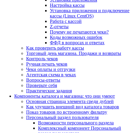
Настройка кассы
Установка приложения и подключение
кассы (Linux CentOS)
Работа с кассой
Z-отчеты
Почему не печатаются чеки?
Коды возможных ошибок
ФФД в вопросах и ответах
Как проверить работу кассы
Торговый день магазина. Продажи и возвраты
Контроль чеков
Ручная печать чеков
Чеки оплаты и отгрузки
Агентская схема в чеках
Вопросы-ответы
Проверьте себя
Практические задания
Компоненты каталога и магазина: что они умеют
Основная страница элемента среди дублей
Как улучшить внешний вид каталога товаров
Показ товаров по встроенному фильтру
Персональный раздел пользователя
Возможности персонального раздела
Комплексный компонент Персональный