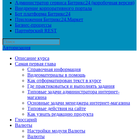
Администратор сервиса Битрикс24 (коробочная версия)
Внедрение корпоративного портала
Бот платформа Битрикс24
Приложения Битрикс24.Маркет
Бизнес-процессы
Партнёрский REST
Авторизация
Описание курса
Самая первая глава
Справочная информация
Видеоматериалы в помощь
Как отформатирован текст в курсе
Где практиковаться и выполнять задания
Типовые задачи администратора интернет-
магазина
Основные задачи менеджера интернет-магазина
Типовые действия на сайте
Как узнать редакцию продукта
Глоссарий
Валюты
Настройки модуля Валюты
Валюты