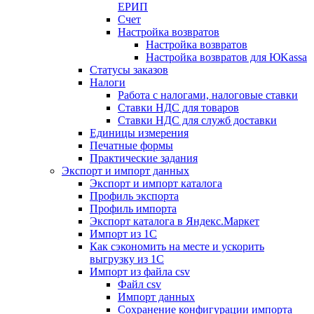
ЕРИП
Счет
Настройка возвратов
Настройка возвратов
Настройка возвратов для ЮKassa
Статусы заказов
Налоги
Работа с налогами, налоговые ставки
Ставки НДС для товаров
Ставки НДС для служб доставки
Единицы измерения
Печатные формы
Практические задания
Экспорт и импорт данных
Экспорт и импорт каталога
Профиль экспорта
Профиль импорта
Экспорт каталога в Яндекс.Маркет
Импорт из 1С
Как сэкономить на месте и ускорить
выгрузку из 1С
Импорт из файла csv
Файл csv
Импорт данных
Сохранение конфигурации импорта