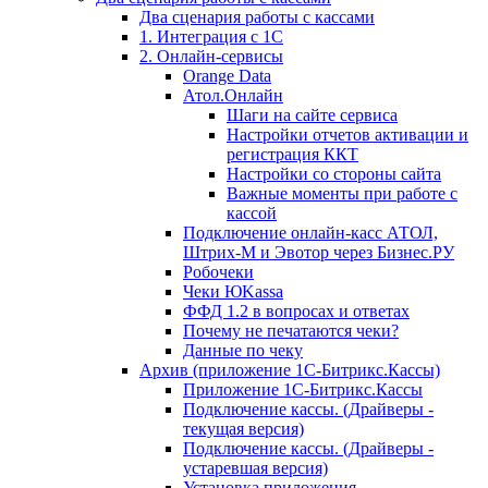
Два сценария работы с кассами
1. Интеграция с 1С
2. Онлайн-сервисы
Orange Data
Атол.Онлайн
Шаги на сайте сервиса
Настройки отчетов активации и
регистрация ККТ
Настройки со стороны сайта
Важные моменты при работе с
кассой
Подключение онлайн-касс АТОЛ,
Штрих-М и Эвотор через Бизнес.РУ
Робочеки
Чеки ЮKassa
ФФД 1.2 в вопросах и ответах
Почему не печатаются чеки?
Данные по чеку
Архив (приложение 1С-Битрикс.Кассы)
Приложение 1С-Битрикс.Кассы
Подключение кассы. (Драйверы -
текущая версия)
Подключение кассы. (Драйверы -
устаревшая версия)
Установка приложения