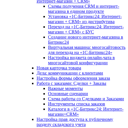
Интернет-магазин + CRM»
Схемы получения CRM и интернет-
магазина в едином продукте
Установка «1С-Битрикс24: Интернет-
магазин + CRM» из дистрибутива
Переход на «1С-Битрикс24: Интернет-
магазин + CRM» с БУС
Создание нового интернет-магазина в
Битрикс24
Виртуальная машина: многосайтовость
для перехода на «1С-Битрикс24»
Настройка виджета онлайн-чата в
многосайтовой конфигурации
Новая карточка товара
Дела: коммуникации с клиентами
Настройка формы оформления заказа
Работа с заказами: Сделки + Заказы
Важные моменты
Основные сценарии
Схема работы со Сделками и Заказами
Инструменты списка заказов
Каталоги в «1С-Битрикс24: Интернет-
магазин+CRM»
Настройка прав доступа к публичному
разделу складского учета