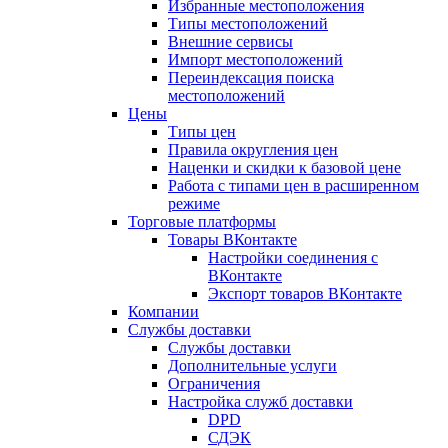
Избранные местоположения
Типы местоположений
Внешние сервисы
Импорт местоположений
Переиндексация поиска
местоположений
Цены
Типы цен
Правила округления цен
Наценки и скидки к базовой цене
Работа с типами цен в расширенном
режиме
Торговые платформы
Товары ВКонтакте
Настройки соединения с
ВКонтакте
Экспорт товаров ВКонтакте
Компании
Службы доставки
Службы доставки
Дополнительные услуги
Ограничения
Настройка служб доставки
DPD
СДЭК