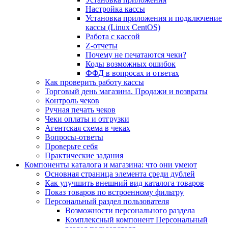
Настройка кассы
Установка приложения и подключение
кассы (Linux CentOS)
Работа с кассой
Z-отчеты
Почему не печатаются чеки?
Коды возможных ошибок
ФФД в вопросах и ответах
Как проверить работу кассы
Торговый день магазина. Продажи и возвраты
Контроль чеков
Ручная печать чеков
Чеки оплаты и отгрузки
Агентская схема в чеках
Вопросы-ответы
Проверьте себя
Практические задания
Компоненты каталога и магазина: что они умеют
Основная страница элемента среди дублей
Как улучшить внешний вид каталога товаров
Показ товаров по встроенному фильтру
Персональный раздел пользователя
Возможности персонального раздела
Комплексный компонент Персональный