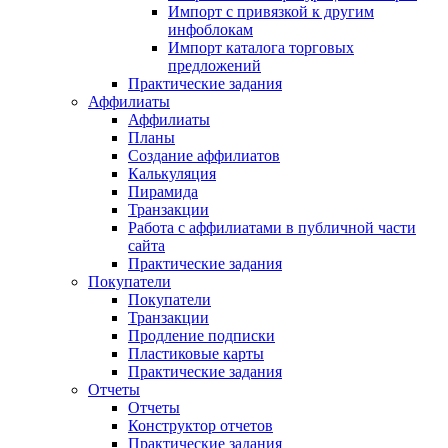
Импорт с привязкой к другим
инфоблокам
Импорт каталога торговых
предложений
Практические задания
Аффилиаты
Аффилиаты
Планы
Создание аффилиатов
Калькуляция
Пирамида
Транзакции
Работа с аффилиатами в публичной части
сайта
Практические задания
Покупатели
Покупатели
Транзакции
Продление подписки
Пластиковые карты
Практические задания
Отчеты
Отчеты
Конструктор отчетов
Практические задания