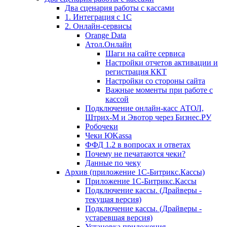
Два сценария работы с кассами
1. Интеграция с 1С
2. Онлайн-сервисы
Orange Data
Атол.Онлайн
Шаги на сайте сервиса
Настройки отчетов активации и
регистрация ККТ
Настройки со стороны сайта
Важные моменты при работе с
кассой
Подключение онлайн-касс АТОЛ,
Штрих-М и Эвотор через Бизнес.РУ
Робочеки
Чеки ЮKassa
ФФД 1.2 в вопросах и ответах
Почему не печатаются чеки?
Данные по чеку
Архив (приложение 1С-Битрикс.Кассы)
Приложение 1С-Битрикс.Кассы
Подключение кассы. (Драйверы -
текущая версия)
Подключение кассы. (Драйверы -
устаревшая версия)
Установка приложения