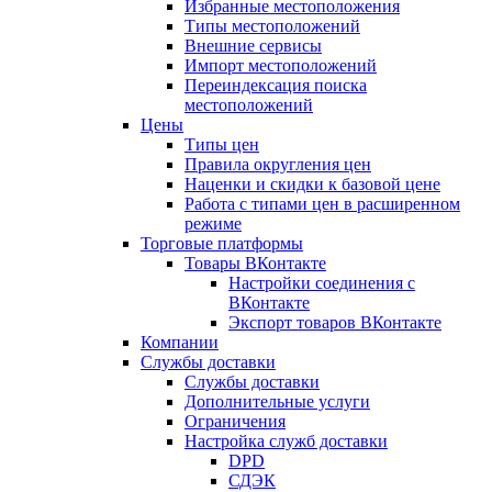
Избранные местоположения
Типы местоположений
Внешние сервисы
Импорт местоположений
Переиндексация поиска
местоположений
Цены
Типы цен
Правила округления цен
Наценки и скидки к базовой цене
Работа с типами цен в расширенном
режиме
Торговые платформы
Товары ВКонтакте
Настройки соединения с
ВКонтакте
Экспорт товаров ВКонтакте
Компании
Службы доставки
Службы доставки
Дополнительные услуги
Ограничения
Настройка служб доставки
DPD
СДЭК