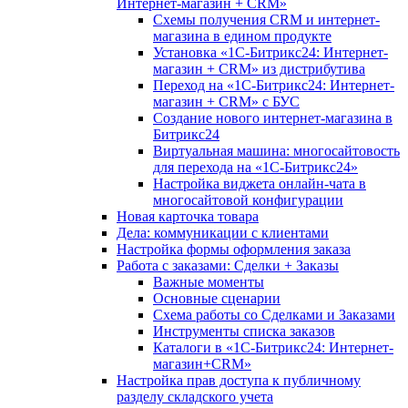
Интернет-магазин + CRM»
Схемы получения CRM и интернет-
магазина в едином продукте
Установка «1С-Битрикс24: Интернет-
магазин + CRM» из дистрибутива
Переход на «1С-Битрикс24: Интернет-
магазин + CRM» с БУС
Создание нового интернет-магазина в
Битрикс24
Виртуальная машина: многосайтовость
для перехода на «1С-Битрикс24»
Настройка виджета онлайн-чата в
многосайтовой конфигурации
Новая карточка товара
Дела: коммуникации с клиентами
Настройка формы оформления заказа
Работа с заказами: Сделки + Заказы
Важные моменты
Основные сценарии
Схема работы со Сделками и Заказами
Инструменты списка заказов
Каталоги в «1С-Битрикс24: Интернет-
магазин+CRM»
Настройка прав доступа к публичному
разделу складского учета