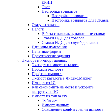
ЕРИП
Счет
Настройка возвратов
Настройка возвратов
Настройка возвратов для ЮKassa
Статусы заказов
Налоги
Работа с налогами, налоговые ставки
Ставки НДС для товаров
Ставки НДС для служб доставки
Единицы измерения
Печатные формы
Практические задания
Экспорт и импорт данных
Экспорт и импорт каталога
Профиль экспорта
Профиль импорта
Экспорт каталога в Яндекс.Маркет
Импорт из 1С
Как сэкономить на месте и ускорить
выгрузку из 1С
Импорт из файла csv
Файл csv
Импорт данных
Сохранение конфигурации импорта