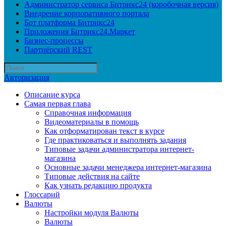
Администратор сервиса Битрикс24 (коробочная версия)
Внедрение корпоративного портала
Бот платформа Битрикс24
Приложения Битрикс24.Маркет
Бизнес-процессы
Партнёрский REST
Авторизация
Описание курса
Самая первая глава
Справочная информация
Видеоматериалы в помощь
Как отформатирован текст в курсе
Где практиковаться и выполнять задания
Типовые задачи администратора интернет-
магазина
Основные задачи менеджера интернет-магазина
Типовые действия на сайте
Как узнать редакцию продукта
Глоссарий
Валюты
Настройки модуля Валюты
Валюты