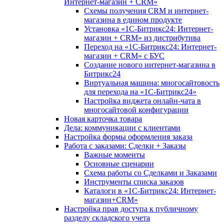
Интернет-магазин + CRM»
Схемы получения CRM и интернет-
магазина в едином продукте
Установка «1С-Битрикс24: Интернет-
магазин + CRM» из дистрибутива
Переход на «1С-Битрикс24: Интернет-
магазин + CRM» с БУС
Создание нового интернет-магазина в
Битрикс24
Виртуальная машина: многосайтовость
для перехода на «1С-Битрикс24»
Настройка виджета онлайн-чата в
многосайтовой конфигурации
Новая карточка товара
Дела: коммуникации с клиентами
Настройка формы оформления заказа
Работа с заказами: Сделки + Заказы
Важные моменты
Основные сценарии
Схема работы со Сделками и Заказами
Инструменты списка заказов
Каталоги в «1С-Битрикс24: Интернет-
магазин+CRM»
Настройка прав доступа к публичному
разделу складского учета