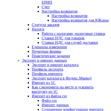
ЕРИП
Счет
Настройка возвратов
Настройка возвратов
Настройка возвратов для ЮKassa
Статусы заказов
Налоги
Работа с налогами, налоговые ставки
Ставки НДС для товаров
Ставки НДС для служб доставки
Единицы измерения
Печатные формы
Практические задания
Экспорт и импорт данных
Экспорт и импорт каталога
Профиль экспорта
Профиль импорта
Экспорт каталога в Яндекс.Маркет
Импорт из 1С
Как сэкономить на месте и ускорить
выгрузку из 1С
Импорт из файла csv
Файл csv
Импорт данных
Сохранение конфигурации импорта