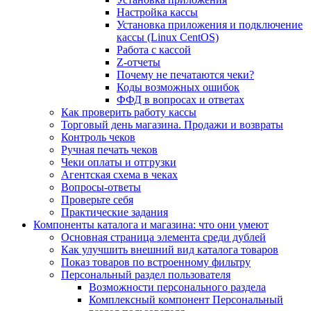
Настройка кассы
Установка приложения и подключение
кассы (Linux CentOS)
Работа с кассой
Z-отчеты
Почему не печатаются чеки?
Коды возможных ошибок
ФФД в вопросах и ответах
Как проверить работу кассы
Торговый день магазина. Продажи и возвраты
Контроль чеков
Ручная печать чеков
Чеки оплаты и отгрузки
Агентская схема в чеках
Вопросы-ответы
Проверьте себя
Практические задания
Компоненты каталога и магазина: что они умеют
Основная страница элемента среди дублей
Как улучшить внешний вид каталога товаров
Показ товаров по встроенному фильтру
Персональный раздел пользователя
Возможности персонального раздела
Комплексный компонент Персональный