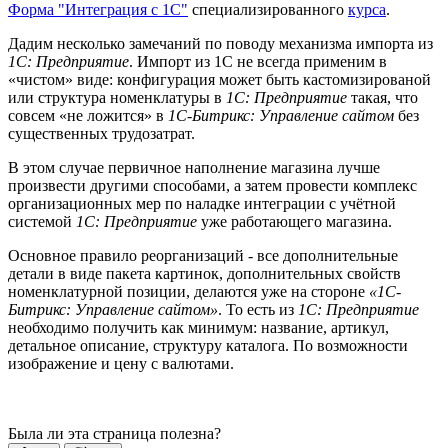
Форма "Интеграция с 1С"
специализированного
курса
.
Дадим несколько замечаний по поводу механизма импорта из
1С: Предприятие
. Импорт из 1С не всегда применим в
«чистом» виде: конфигурация может быть кастомизированой
или структура номенклатуры в
1С: Предприятие
такая, что
совсем «не ложится» в
1С-Битрикс: Управление сайтом
без
существенных трудозатрат.
В этом случае первичное наполнение магазина лучше
произвести другими способами, а затем провести комплекс
организационных мер по наладке интеграции с учётной
системой
1С: Предприятие
уже работающего магазина.
Основное правило реорганизаций - все дополнительные
детали в виде пакета картинок, дополнительных свойств
номенклатурной позиции, делаются уже на стороне
«1С-
Битрикс: Управление сайтом»
. То есть из
1С: Предприятие
необходимо получить как минимум: название, артикул,
детальное описание, структуру каталога. По возможности
изображение и цену с валютами.
Была ли эта страница полезна?