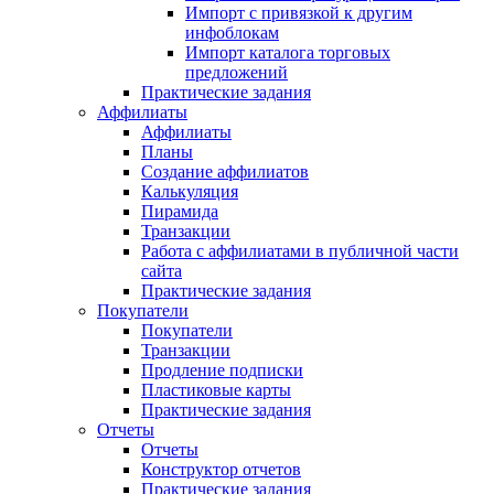
Импорт с привязкой к другим
инфоблокам
Импорт каталога торговых
предложений
Практические задания
Аффилиаты
Аффилиаты
Планы
Создание аффилиатов
Калькуляция
Пирамида
Транзакции
Работа с аффилиатами в публичной части
сайта
Практические задания
Покупатели
Покупатели
Транзакции
Продление подписки
Пластиковые карты
Практические задания
Отчеты
Отчеты
Конструктор отчетов
Практические задания