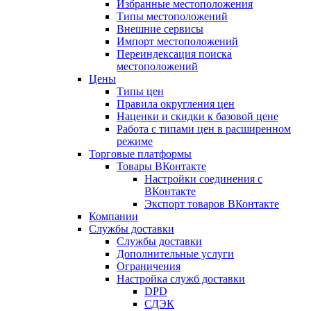
Избранные местоположения
Типы местоположений
Внешние сервисы
Импорт местоположений
Переиндексация поиска
местоположений
Цены
Типы цен
Правила округления цен
Наценки и скидки к базовой цене
Работа с типами цен в расширенном
режиме
Торговые платформы
Товары ВКонтакте
Настройки соединения с
ВКонтакте
Экспорт товаров ВКонтакте
Компании
Службы доставки
Службы доставки
Дополнительные услуги
Ограничения
Настройка служб доставки
DPD
СДЭК