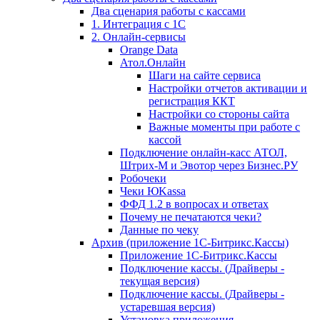
Два сценария работы с кассами
1. Интеграция с 1С
2. Онлайн-сервисы
Orange Data
Атол.Онлайн
Шаги на сайте сервиса
Настройки отчетов активации и
регистрация ККТ
Настройки со стороны сайта
Важные моменты при работе с
кассой
Подключение онлайн-касс АТОЛ,
Штрих-М и Эвотор через Бизнес.РУ
Робочеки
Чеки ЮKassa
ФФД 1.2 в вопросах и ответах
Почему не печатаются чеки?
Данные по чеку
Архив (приложение 1С-Битрикс.Кассы)
Приложение 1С-Битрикс.Кассы
Подключение кассы. (Драйверы -
текущая версия)
Подключение кассы. (Драйверы -
устаревшая версия)
Установка приложения