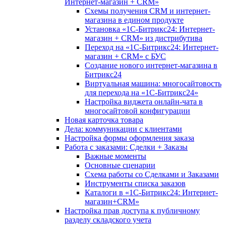
Интернет-магазин + CRM»
Схемы получения CRM и интернет-
магазина в едином продукте
Установка «1С-Битрикс24: Интернет-
магазин + CRM» из дистрибутива
Переход на «1С-Битрикс24: Интернет-
магазин + CRM» с БУС
Создание нового интернет-магазина в
Битрикс24
Виртуальная машина: многосайтовость
для перехода на «1С-Битрикс24»
Настройка виджета онлайн-чата в
многосайтовой конфигурации
Новая карточка товара
Дела: коммуникации с клиентами
Настройка формы оформления заказа
Работа с заказами: Сделки + Заказы
Важные моменты
Основные сценарии
Схема работы со Сделками и Заказами
Инструменты списка заказов
Каталоги в «1С-Битрикс24: Интернет-
магазин+CRM»
Настройка прав доступа к публичному
разделу складского учета