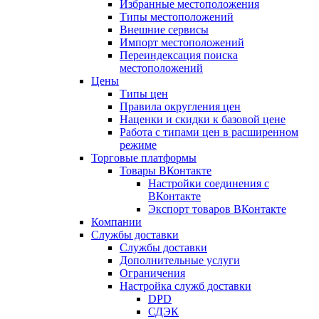
Избранные местоположения
Типы местоположений
Внешние сервисы
Импорт местоположений
Переиндексация поиска
местоположений
Цены
Типы цен
Правила округления цен
Наценки и скидки к базовой цене
Работа с типами цен в расширенном
режиме
Торговые платформы
Товары ВКонтакте
Настройки соединения с
ВКонтакте
Экспорт товаров ВКонтакте
Компании
Службы доставки
Службы доставки
Дополнительные услуги
Ограничения
Настройка служб доставки
DPD
СДЭК