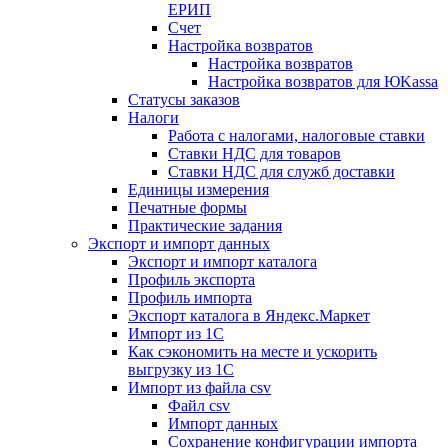
ЕРИП
Счет
Настройка возвратов
Настройка возвратов
Настройка возвратов для ЮKassa
Статусы заказов
Налоги
Работа с налогами, налоговые ставки
Ставки НДС для товаров
Ставки НДС для служб доставки
Единицы измерения
Печатные формы
Практические задания
Экспорт и импорт данных
Экспорт и импорт каталога
Профиль экспорта
Профиль импорта
Экспорт каталога в Яндекс.Маркет
Импорт из 1С
Как сэкономить на месте и ускорить
выгрузку из 1С
Импорт из файла csv
Файл csv
Импорт данных
Сохранение конфигурации импорта