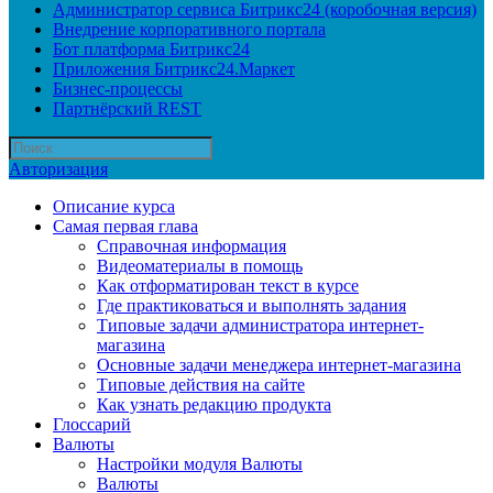
Администратор сервиса Битрикс24 (коробочная версия)
Внедрение корпоративного портала
Бот платформа Битрикс24
Приложения Битрикс24.Маркет
Бизнес-процессы
Партнёрский REST
Авторизация
Описание курса
Самая первая глава
Справочная информация
Видеоматериалы в помощь
Как отформатирован текст в курсе
Где практиковаться и выполнять задания
Типовые задачи администратора интернет-
магазина
Основные задачи менеджера интернет-магазина
Типовые действия на сайте
Как узнать редакцию продукта
Глоссарий
Валюты
Настройки модуля Валюты
Валюты