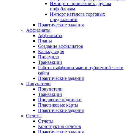
Импорт с привязкой к другим
инфоблокам
Импорт каталога торговых
предложений
Практические задания
Аффилиаты
Аффилиаты
Планы
Создание аффилиатов
Калькуляция
Пирамида
Транзакции
Работа с аффилиатами в публичной части
сайта
Практические задания
Покупатели
Покупатели
Транзакции
Продление подписки
Пластиковые карты
Практические задания
Отчеты
Отчеты
Конструктор отчетов
Практические задания