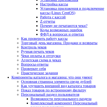
Настройка кассы
Установка приложения и подключение
кассы (Linux CentOS)
Работа с кассой
Z-отчеты
Почему не печатаются чеки?
Коды возможных ошибок
ФФД в вопросах и ответах
Как проверить работу кассы
Торговый день магазина. Продажи и возвраты
Контроль чеков
Ручная печать чеков
Чеки оплаты и отгрузки
Агентская схема в чеках
Вопросы-ответы
Проверьте себя
Практические задания
Компоненты каталога и магазина: что они умеют
Основная страница элемента среди дублей
Как улучшить внешний вид каталога товаров
Показ товаров по встроенному фильтру
Персональный раздел пользователя
Возможности персонального раздела
Комплексный компонент Персональный