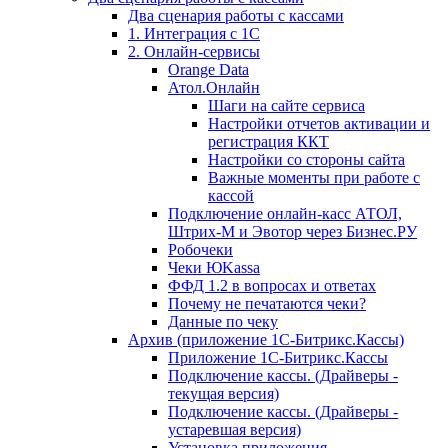
Два сценария работы с кассами
1. Интеграция с 1С
2. Онлайн-сервисы
Orange Data
Атол.Онлайн
Шаги на сайте сервиса
Настройки отчетов активации и
регистрация ККТ
Настройки со стороны сайта
Важные моменты при работе с
кассой
Подключение онлайн-касс АТОЛ,
Штрих-М и Эвотор через Бизнес.РУ
Робочеки
Чеки ЮKassa
ФФД 1.2 в вопросах и ответах
Почему не печатаются чеки?
Данные по чеку
Архив (приложение 1С-Битрикс.Кассы)
Приложение 1С-Битрикс.Кассы
Подключение кассы. (Драйверы -
текущая версия)
Подключение кассы. (Драйверы -
устаревшая версия)
Установка приложения