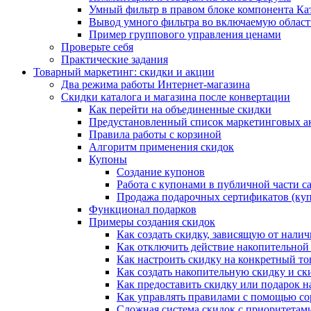
Умный фильтр в правом блоке компонента Ка
Вывод умного фильтра во включаемую област
Пример группового управления ценами
Проверьте себя
Практические задания
Товарный маркетинг: скидки и акции
Два режима работы Интернет-магазина
Скидки каталога и магазина после конвертации
Как перейти на объединенные скидки
Предустановленный список маркетинговых а
Правила работы с корзиной
Алгоритм применения скидок
Купоны
Создание купонов
Работа с купонами в публичной части с
Продажа подарочных сертификатов (ку
Функционал подарков
Примеры создания скидок
Как создать скидку, зависящую от налич
Как отключить действие накопительной
Как настроить скидку на конкретный то
Как создать накопительную скидку и ск
Как предоставить скидку или подарок н
Как управлять правилами с помощью с
Сложная система скидок с приоритетам