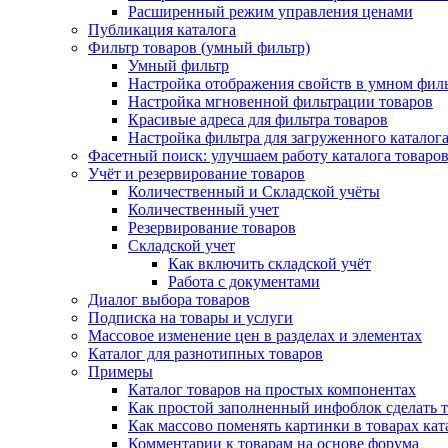
Расширенный режим управления ценами
Публикация каталога
Фильтр товаров (умный фильтр)
Умный фильтр
Настройка отображения свойств в умном фил
Настройка мгновенной фильтрации товаров
Красивые адреса для фильтра товаров
Настройка фильтра для загруженного каталог
Фасетный поиск: улучшаем работу каталога товаро
Учёт и резервирование товаров
Количественный и Складской учёты
Количественный учет
Резервирование товаров
Складской учет
Как включить складской учёт
Работа с документами
Диалог выбора товаров
Подписка на товары и услуги
Массовое изменение цен в разделах и элементах
Каталог для разнотипных товаров
Примеры
Каталог товаров на простых компонентах
Как простой заполненный инфоблок сделать 
Как массово поменять картинки в товарах кат
Комментарии к товарам на основе форума