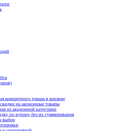
талог
ь
кций
айта
понов)
ия конкретного товара в корзине
 скидки на акционные товары
вар из акционной категории
идку по купону без их суммирования
а выбор
ортировки
и и сортировкой