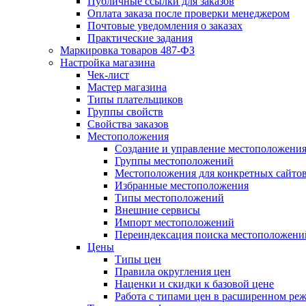
Публичные ссылки для заказов
Оплата заказа после проверки менеджером
Почтовые уведомления о заказах
Практические задания
Маркировка товаров 487-ФЗ
Настройка магазина
Чек-лист
Мастер магазина
Типы плательщиков
Группы свойств
Свойства заказов
Местоположения
Создание и управление местоположени
Группы местоположений
Местоположения для конкретных сайто
Избранные местоположения
Типы местоположений
Внешние сервисы
Импорт местоположений
Переиндексация поиска местоположени
Цены
Типы цен
Правила округления цен
Наценки и скидки к базовой цене
Работа с типами цен в расширенном ре