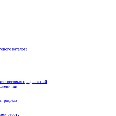
гового каталога
ия торговых предложений
ложениями
т раздела
чаем работу