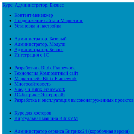
Курс: Администратор. Бизнес
Контент-менеджер
Продвижение сайта и Маркетинг
Установка и настройка
Администратор. Базовый
Администратор. Модули
Администратор. Бизнес
Интеграция с 1С
Разработчик Bitrix Framework
Технология Композитный сайт
Маркетплейс Bitrix Framework
Многосайтовость
Vue.js и Bitrix Framework
1С-Битрикс: Энтерпрайз
Разработка и эксплуатация высоконагруженных проектов
Курс для хостеров
Виртуальная машина BitrixVM
Администратор сервиса Битрикс24 (коробочная версия)