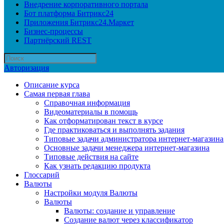
Внедрение корпоративного портала
Бот платформа Битрикс24
Приложения Битрикс24.Маркет
Бизнес-процессы
Партнёрский REST
Авторизация
Описание курса
Самая первая глава
Справочная информация
Видеоматериалы в помощь
Как отформатирован текст в курсе
Где практиковаться и выполнять задания
Типовые задачи администратора интернет-магазина
Основные задачи менеджера интернет-магазина
Типовые действия на сайте
Как узнать редакцию продукта
Глоссарий
Валюты
Настройки модуля Валюты
Валюты
Валюты: создание и управление
Создание валют через классификатор