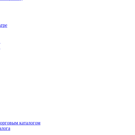
ьтре
а
в
торговым каталогом
алога