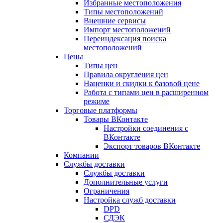
Избранные местоположения
Типы местоположений
Внешние сервисы
Импорт местоположений
Переиндексация поиска
местоположений
Цены
Типы цен
Правила округления цен
Наценки и скидки к базовой цене
Работа с типами цен в расширенном
режиме
Торговые платформы
Товары ВКонтакте
Настройки соединения с
ВКонтакте
Экспорт товаров ВКонтакте
Компании
Службы доставки
Службы доставки
Дополнительные услуги
Ограничения
Настройка служб доставки
DPD
СДЭК