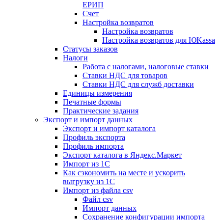
ЕРИП
Счет
Настройка возвратов
Настройка возвратов
Настройка возвратов для ЮKassa
Статусы заказов
Налоги
Работа с налогами, налоговые ставки
Ставки НДС для товаров
Ставки НДС для служб доставки
Единицы измерения
Печатные формы
Практические задания
Экспорт и импорт данных
Экспорт и импорт каталога
Профиль экспорта
Профиль импорта
Экспорт каталога в Яндекс.Маркет
Импорт из 1С
Как сэкономить на месте и ускорить
выгрузку из 1С
Импорт из файла csv
Файл csv
Импорт данных
Сохранение конфигурации импорта