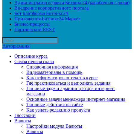
Администратор сервиса Битрикс24 (коробочная версия)
Внедрение корпоративного портала
Бот платформа Битрикс24
Приложения Битрикс24.Маркет
Бизнес-процессы
Партнёрский REST
Авторизация
Описание курса
Самая первая глава
Справочная информация
Видеоматериалы в помощь
Как отформатирован текст в курсе
Где практиковаться и выполнять задания
Типовые задачи администратора интернет-
магазина
Основные задачи менеджера интернет-магазина
Типовые действия на сайте
Как узнать редакцию продукта
Глоссарий
Валюты
Настройки модуля Валюты
Валюты