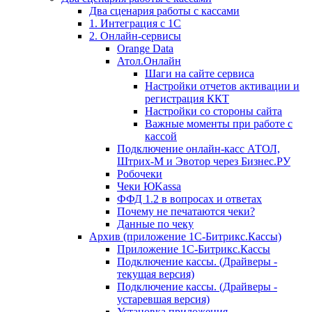
Два сценария работы с кассами
1. Интеграция с 1С
2. Онлайн-сервисы
Orange Data
Атол.Онлайн
Шаги на сайте сервиса
Настройки отчетов активации и
регистрация ККТ
Настройки со стороны сайта
Важные моменты при работе с
кассой
Подключение онлайн-касс АТОЛ,
Штрих-М и Эвотор через Бизнес.РУ
Робочеки
Чеки ЮKassa
ФФД 1.2 в вопросах и ответах
Почему не печатаются чеки?
Данные по чеку
Архив (приложение 1С-Битрикс.Кассы)
Приложение 1С-Битрикс.Кассы
Подключение кассы. (Драйверы -
текущая версия)
Подключение кассы. (Драйверы -
устаревшая версия)
Установка приложения