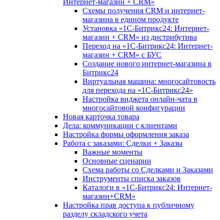
Интернет-магазин + CRM»
Схемы получения CRM и интернет-
магазина в едином продукте
Установка «1С-Битрикс24: Интернет-
магазин + CRM» из дистрибутива
Переход на «1С-Битрикс24: Интернет-
магазин + CRM» с БУС
Создание нового интернет-магазина в
Битрикс24
Виртуальная машина: многосайтовость
для перехода на «1С-Битрикс24»
Настройка виджета онлайн-чата в
многосайтовой конфигурации
Новая карточка товара
Дела: коммуникации с клиентами
Настройка формы оформления заказа
Работа с заказами: Сделки + Заказы
Важные моменты
Основные сценарии
Схема работы со Сделками и Заказами
Инструменты списка заказов
Каталоги в «1С-Битрикс24: Интернет-
магазин+CRM»
Настройка прав доступа к публичному
разделу складского учета