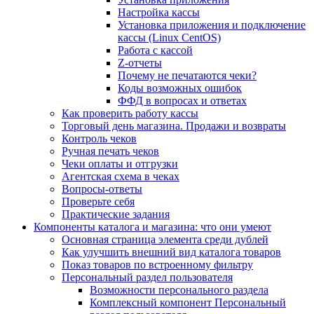
Настройка кассы
Установка приложения и подключение
кассы (Linux CentOS)
Работа с кассой
Z-отчеты
Почему не печатаются чеки?
Коды возможных ошибок
ФФД в вопросах и ответах
Как проверить работу кассы
Торговый день магазина. Продажи и возвраты
Контроль чеков
Ручная печать чеков
Чеки оплаты и отгрузки
Агентская схема в чеках
Вопросы-ответы
Проверьте себя
Практические задания
Компоненты каталога и магазина: что они умеют
Основная страница элемента среди дублей
Как улучшить внешний вид каталога товаров
Показ товаров по встроенному фильтру
Персональный раздел пользователя
Возможности персонального раздела
Комплексный компонент Персональный