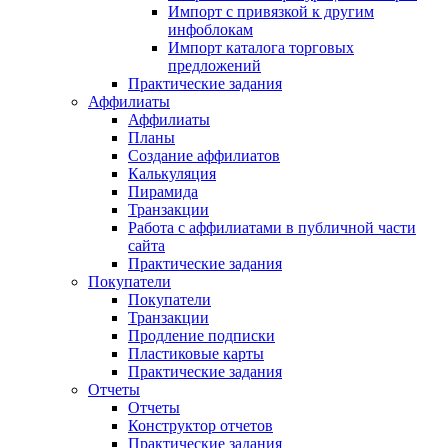
Импорт с привязкой к другим
инфоблокам
Импорт каталога торговых
предложений
Практические задания
Аффилиаты
Аффилиаты
Планы
Создание аффилиатов
Калькуляция
Пирамида
Транзакции
Работа с аффилиатами в публичной части
сайта
Практические задания
Покупатели
Покупатели
Транзакции
Продление подписки
Пластиковые карты
Практические задания
Отчеты
Отчеты
Конструктор отчетов
Практические задания