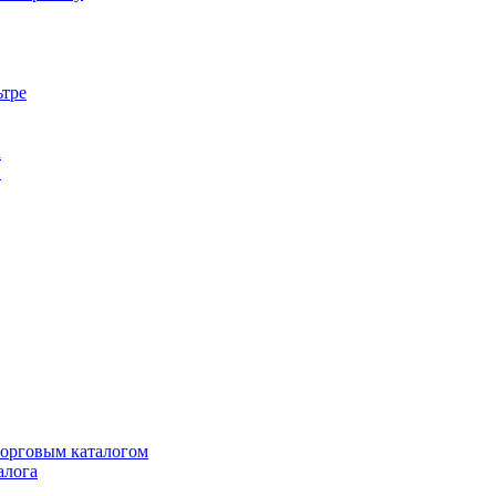
ьтре
а
в
торговым каталогом
алога