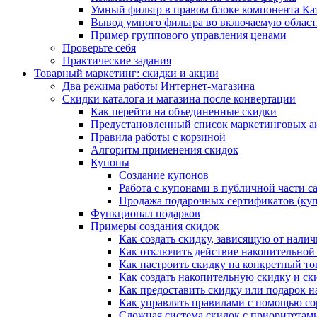
Умный фильтр в правом блоке компонента Ка
Вывод умного фильтра во включаемую област
Пример группового управления ценами
Проверьте себя
Практические задания
Товарный маркетинг: скидки и акции
Два режима работы Интернет-магазина
Скидки каталога и магазина после конвертации
Как перейти на объединенные скидки
Предустановленный список маркетинговых а
Правила работы с корзиной
Алгоритм применения скидок
Купоны
Создание купонов
Работа с купонами в публичной части с
Продажа подарочных сертификатов (ку
Функционал подарков
Примеры создания скидок
Как создать скидку, зависящую от налич
Как отключить действие накопительной
Как настроить скидку на конкретный то
Как создать накопительную скидку и ск
Как предоставить скидку или подарок н
Как управлять правилами с помощью с
Сложная система скидок с приоритетам