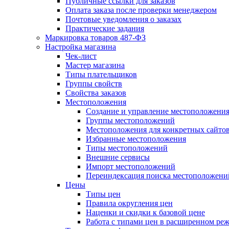
Публичные ссылки для заказов
Оплата заказа после проверки менеджером
Почтовые уведомления о заказах
Практические задания
Маркировка товаров 487-ФЗ
Настройка магазина
Чек-лист
Мастер магазина
Типы плательщиков
Группы свойств
Свойства заказов
Местоположения
Создание и управление местоположени
Группы местоположений
Местоположения для конкретных сайто
Избранные местоположения
Типы местоположений
Внешние сервисы
Импорт местоположений
Переиндексация поиска местоположени
Цены
Типы цен
Правила округления цен
Наценки и скидки к базовой цене
Работа с типами цен в расширенном ре