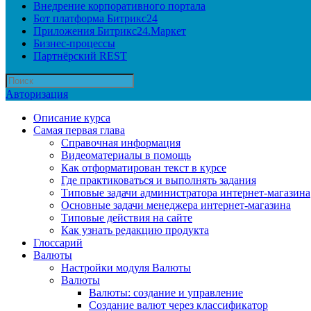
Внедрение корпоративного портала
Бот платформа Битрикс24
Приложения Битрикс24.Маркет
Бизнес-процессы
Партнёрский REST
Авторизация
Описание курса
Самая первая глава
Справочная информация
Видеоматериалы в помощь
Как отформатирован текст в курсе
Где практиковаться и выполнять задания
Типовые задачи администратора интернет-магазина
Основные задачи менеджера интернет-магазина
Типовые действия на сайте
Как узнать редакцию продукта
Глоссарий
Валюты
Настройки модуля Валюты
Валюты
Валюты: создание и управление
Создание валют через классификатор