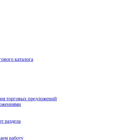
гового каталога
ия торговых предложений
ложениями
т раздела
чаем работу