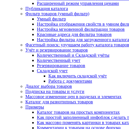
Расширенный режим управления ценами
Публикация каталога
Фильтр товаров (умный фильтр)
Умный фильтр
Настройка отображения свойств в умном фил
Настройка мгновенной фильтрации товаров
Красивые адреса для фильтра товаров
Настройка фильтра для загруженного каталог
Фасетный поиск: улучшаем работу каталога товаро
Учёт и резервирование товаров
Количественный и Складской учёты
Количественный учет
Резервирование товаров
Складской учет
Как включить складской учёт
Работа с документами
Диалог выбора товаров
Подписка на товары и услуги
Массовое изменение цен в разделах и элементах
Каталог для разнотипных товаров
Примеры
Каталог товаров на простых компонентах
Как простой заполненный инфоблок сделать 
Как массово поменять картинки в товарах кат
Комментарии к товарам на основе форума