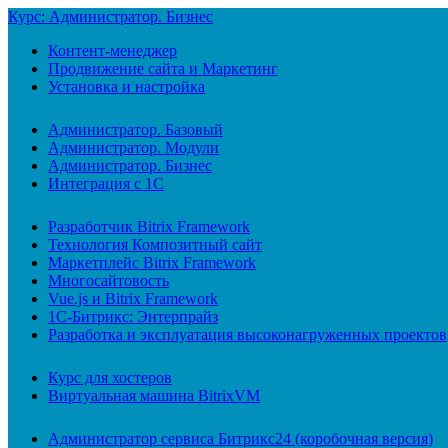
Курс: Администратор. Бизнес
Контент-менеджер
Продвижение сайта и Маркетинг
Установка и настройка
Администратор. Базовый
Администратор. Модули
Администратор. Бизнес
Интеграция с 1С
Разработчик Bitrix Framework
Технология Композитный сайт
Маркетплейс Bitrix Framework
Многосайтовость
Vue.js и Bitrix Framework
1С-Битрикс: Энтерпрайз
Разработка и эксплуатация высоконагруженных проектов
Курс для хостеров
Виртуальная машина BitrixVM
Администратор сервиса Битрикс24 (коробочная версия)