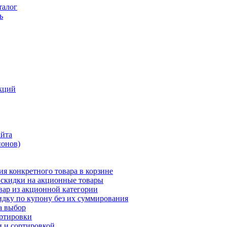
талог
ь
кций
айта
понов)
ия конкретного товара в корзине
 скидки на акционные товары
вар из акционной категории
идку по купону без их суммирования
а выбор
ортировки
и и сортировкой