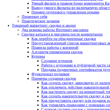
Умный фильтр в правом блоке компонента Ка
Вывод умного фильтра во включаемую област
Пример группового управления ценами
Проверьте себя
Практические задания
Товарный маркетинг: скидки и акции
Два режима работы Интернет-магазина
Скидки каталога и магазина после конвертации
Как перейти на объединенные скидки
Предустановленный список маркетинговых а
Правила работы с корзиной
Алгоритм применения скидок
Купоны
Создание купонов
Работа с купонами в публичной части с
Продажа подарочных сертификатов (ку
Функционал подарков
Примеры создания скидок
Как создать скидку, зависящую от налич
Как отключить действие накопительной
Как настроить скидку на конкретный то
Как создать накопительную скидку и ск
Как предоставить скидку или подарок н
Как управлять правилами с помощью с
Сложная система скидок с приоритетам