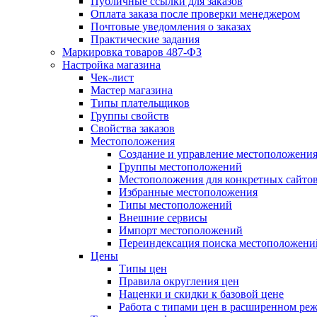
Публичные ссылки для заказов
Оплата заказа после проверки менеджером
Почтовые уведомления о заказах
Практические задания
Маркировка товаров 487-ФЗ
Настройка магазина
Чек-лист
Мастер магазина
Типы плательщиков
Группы свойств
Свойства заказов
Местоположения
Создание и управление местоположени
Группы местоположений
Местоположения для конкретных сайто
Избранные местоположения
Типы местоположений
Внешние сервисы
Импорт местоположений
Переиндексация поиска местоположени
Цены
Типы цен
Правила округления цен
Наценки и скидки к базовой цене
Работа с типами цен в расширенном ре