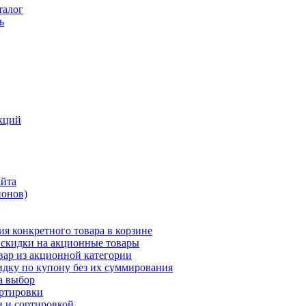
талог
ь
кций
айта
понов)
ия конкретного товара в корзине
 скидки на акционные товары
вар из акционной категории
идку по купону без их суммирования
а выбор
ортировки
и и сортировкой