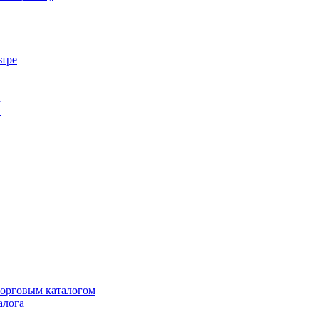
ьтре
а
в
торговым каталогом
алога