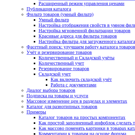
Расширенный режим управления ценами
Публикация каталога
Фильтр товаров (умный фильтр)
Умный фильтр
Настройка отображения свойств в умном фил
Настройка мгновенной фильтрации товаров
Красивые адреса для фильтра товаров
Настройка фильтра для загруженного каталог
Фасетный поиск: улучшаем работу каталога товаро
Учёт и резервирование товаров
Количественный и Складской учёты
Количественный учет
Резервирование товаров
Складской учет
Как включить складской учёт
Работа с документами
Диалог выбора товаров
Подписка на товары и услуги
Массовое изменение цен в разделах и элементах
Каталог для разнотипных товаров
Примеры
Каталог товаров на простых компонентах
Как простой заполненный инфоблок сделать 
Как массово поменять картинки в товарах кат
Комментарии к товарам на основе форума