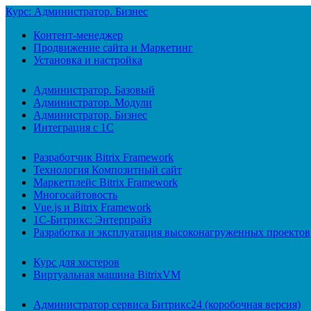
Курс: Администратор. Бизнес
Контент-менеджер
Продвижение сайта и Маркетинг
Установка и настройка
Администратор. Базовый
Администратор. Модули
Администратор. Бизнес
Интеграция с 1С
Разработчик Bitrix Framework
Технология Композитный сайт
Маркетплейс Bitrix Framework
Многосайтовость
Vue.js и Bitrix Framework
1С-Битрикс: Энтерпрайз
Разработка и эксплуатация высоконагруженных проектов
Курс для хостеров
Виртуальная машина BitrixVM
Администратор сервиса Битрикс24 (коробочная версия)