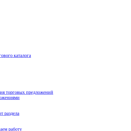
гового каталога
ия торговых предложений
ложениями
т раздела
чаем работу