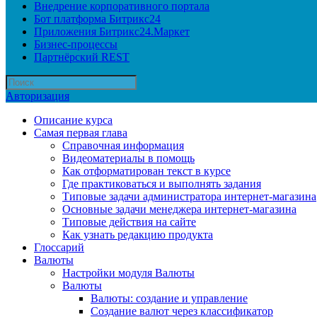
Внедрение корпоративного портала
Бот платформа Битрикс24
Приложения Битрикс24.Маркет
Бизнес-процессы
Партнёрский REST
Авторизация
Описание курса
Самая первая глава
Справочная информация
Видеоматериалы в помощь
Как отформатирован текст в курсе
Где практиковаться и выполнять задания
Типовые задачи администратора интернет-магазина
Основные задачи менеджера интернет-магазина
Типовые действия на сайте
Как узнать редакцию продукта
Глоссарий
Валюты
Настройки модуля Валюты
Валюты
Валюты: создание и управление
Создание валют через классификатор