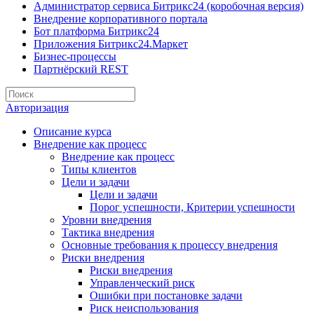
Администратор сервиса Битрикс24 (коробочная версия)
Внедрение корпоративного портала
Бот платформа Битрикс24
Приложения Битрикс24.Маркет
Бизнес-процессы
Партнёрский REST
Авторизация
Описание курса
Внедрение как процесс
Внедрение как процесс
Типы клиентов
Цели и задачи
Цели и задачи
Порог успешности, Критерии успешности
Уровни внедрения
Тактика внедрения
Основные требования к процессу внедрения
Риски внедрения
Риски внедрения
Управленческий риск
Ошибки при постановке задачи
Риск неиспользования