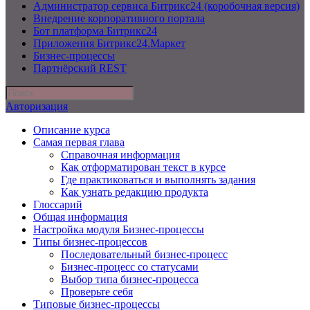
Администратор сервиса Битрикс24 (коробочная версия)
Внедрение корпоративного портала
Бот платформа Битрикс24
Приложения Битрикс24.Маркет
Бизнес-процессы
Партнёрский REST
Авторизация
Описание курса
Самая первая глава
Справочная информация
Как отформатирован текст в курсе
Где практиковаться и выполнять задания
Как узнать редакцию продукта
Глоссарий
Общая информация
Настройка модуля Бизнес-процессы
Типы бизнес-процессов
Последовательный бизнес-процесс
Бизнес-процесс со статусами
Выбор типа бизнес-процесса
Проверьте себя
Типовые бизнес-процессы