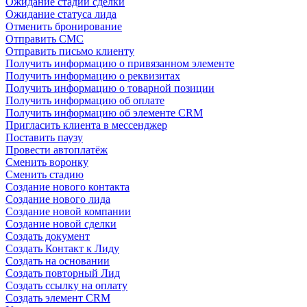
Ожидание стадии сделки
Ожидание статуса лида
Отменить бронирование
Отправить СМС
Отправить письмо клиенту
Получить информацию о привязанном элементе
Получить информацию о реквизитах
Получить информацию о товарной позиции
Получить информацию об оплате
Получить информацию об элементе CRM
Пригласить клиента в мессенджер
Поставить паузу
Провести автоплатёж
Сменить воронку
Сменить стадию
Создание нового контакта
Создание нового лида
Создание новой компании
Создание новой сделки
Создать документ
Создать Контакт к Лиду
Создать на основании
Создать повторный Лид
Создать ссылку на оплату
Создать элемент CRM