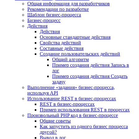
Общая информация для разработчиков
Рекомендации по разработке
Шаблон бизнес-процесса
Бизнес-процесс
Действия
Действия
Основные стандартные действия
Свойства действий
Составные действия
Создание пользовательских действий
Общий алгоритм
Пример создания действия Запись в
лог
Пример создания действия Создать
задачу
Выполнение «задания» бизнес-процесса,
используя API
Использование REST в бизнес-процессах
REST в бизнес-процессах
Пример использования REST в процессах
Произвольный PHP код в бизнес-процессе
Общие советы
Как запустить из одного бизнес процесса
другой?
Вывод в лог