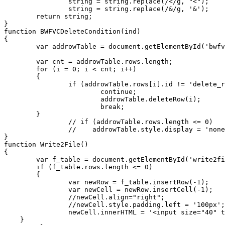
		string = string.replace(/</g, "<");

		string = string.replace(/&/g, '&');

	return string;

}

function BWFVCDeleteCondition(ind)

{

	var addrowTable = document.getElementById('bwfvc_addrow_table1');

	var cnt = addrowTable.rows.length;

	for (i = 0; i < cnt; i++)

	{

		if (addrowTable.rows[i].id != 'delete_row_log_' + ind)

			continue;

			addrowTable.deleteRow(i);

			break;

	}

		// if (addrowTable.rows.length <= 0)

		//    addrowTable.style.display = 'none';

}

function Write2File()

{

	var f_table = document.getElementById('write2filetable');

	if (f_table.rows.length <= 0)

	{

		var newRow = f_table.insertRow(-1);

		var newCell = newRow.insertCell(-1);

		//newCell.align="right";

		//newCell.style.padding.left = '100px';

		newCell.innerHTML = '<input size="40" type="text" id="path2file" name="path2file" value="<?= ($arCurrentValues["path2file"])? $arCurrentValues["path2file"]: "/bitrix/test.log"?>">';

    }
