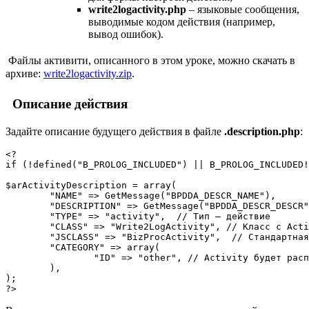
write2logactivity.php
– языковые сообщения,
выводимые кодом действия (например,
вывод ошибок).
Файлы активити, описанного в этом уроке, можно скачать в
архиве:
write2logactivity.zip
.
Описание действия
Задайте описание будущего действия в файле
.description.php
:
<?

if (!defined("B_PROLOG_INCLUDED") || B_PROLOG_INCLUDED!
$arActivityDescription = array(

	"NAME" => GetMessage("BPDDA_DESCR_NAME"),

	"DESCRIPTION" => GetMessage("BPDDA_DESCR_DESCR"),

	"TYPE" => "activity",  // Тип – действие

	"CLASS" => "Write2LogActivity", // Класс с Activity

	"JSCLASS" => "BizProcActivity",  // Стандартная JS библиотека, которая будет рисовать Activity 

	"CATEGORY" => array(

		"ID" => "other", // Activity будет располагаться в категории "Прочее"

	),

);

?>