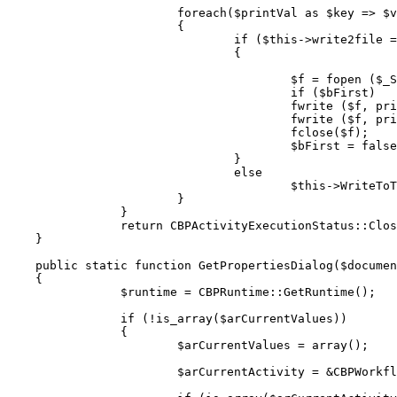
			foreach($printVal as $key => $val)

			{

				if ($this->write2file == "Y")

				{

					$f = fopen ($_SERVER["DOCUMENT_ROOT"].$this->path2file, "a+");

					if ($bFirst)

					fwrite ($f, print_r ("\n\n\n===========================================================\n",true));

					fwrite ($f, print_r ($key." = ".$val."\n",true));

					fclose($f);

					$bFirst = false;

				}

				else

					$this->WriteToTrackingService($key." = ".$val);

			}

		}

		return CBPActivityExecutionStatus::Closed;

    }

    public static function GetPropertiesDialog($documen
    {

		$runtime = CBPRuntime::GetRuntime();

		if (!is_array($arCurrentValues))

		{

			$arCurrentValues = array();

			$arCurrentActivity = &CBPWorkflowTemplateLoader::FindActivityByName($arWorkflowTemplate, $activityName);
