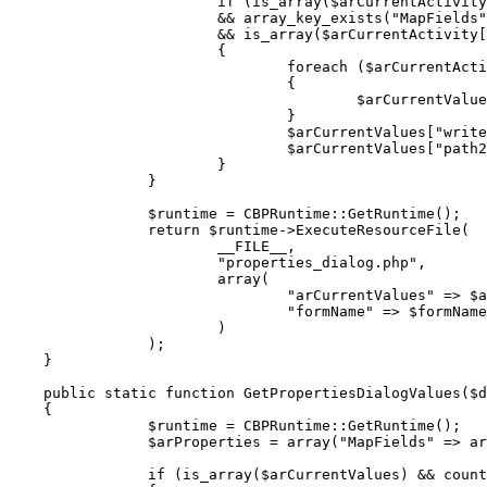
			if (is_array($arCurrentActivity["Properties"]) 

			&& array_key_exists("MapFields", $arCurrentActivity["Properties"])

			&& is_array($arCurrentActivity["Properties"]["MapFields"]))

			{

				foreach ($arCurrentActivity["Properties"]["MapFields"] as $k => $v)

				{

					$arCurrentValues["MapFields"][$k] = $v;

				}

				$arCurrentValues["write2file"] = $arCurrentActivity["Properties"]["write2file"];

				$arCurrentValues["path2file"] = $arCurrentActivity["Properties"]["path2file"];

			}

		}

		$runtime = CBPRuntime::GetRuntime();

		return $runtime->ExecuteResourceFile(

			__FILE__,

			"properties_dialog.php",

			array(

				"arCurrentValues" => $arCurrentValues,

				"formName" => $formName,

			)

		);

    }

    public static function GetPropertiesDialogValues($d
    {

		$runtime = CBPRuntime::GetRuntime();

		$arProperties = array("MapFields" => array());

		if (is_array($arCurrentValues) && count($arCurrentValues)>0)
