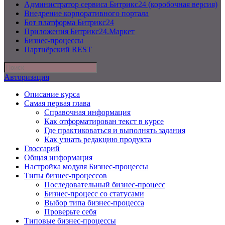
Администратор сервиса Битрикс24 (коробочная версия)
Внедрение корпоративного портала
Бот платформа Битрикс24
Приложения Битрикс24.Маркет
Бизнес-процессы
Партнёрский REST
Авторизация
Описание курса
Самая первая глава
Справочная информация
Как отформатирован текст в курсе
Где практиковаться и выполнять задания
Как узнать редакцию продукта
Глоссарий
Общая информация
Настройка модуля Бизнес-процессы
Типы бизнес-процессов
Последовательный бизнес-процесс
Бизнес-процесс со статусами
Выбор типа бизнес-процесса
Проверьте себя
Типовые бизнес-процессы