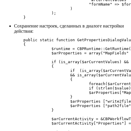
				"formName" => $formName,

			)

		);

    }
Сохранение настроек, сделанных в диалоге настройки
действия:
    public static function GetPropertiesDialogValu
    {

		$runtime = CBPRuntime::GetRuntime();

		$arProperties = array("MapFields" => array());

		if (is_array($arCurrentValues) && count($arCurrentValues)>0)

		{

			if  (is_array($arCurrentValues["fields"]) && count($arCurrentValues["fields"]) > 0

			&& is_array($arCurrentValues["values"]) && count($arCurrentValues["values"]) > 0)

			{

				foreach($arCurrentValues["fields"] as $key => $value)

				if (strlen($value) > 0 && strlen($arCurrentValues["values"][$key]) > 0)

				$arProperties["MapFields"][$value] = $arCurrentValues["values"][$key];

			}

			$arProperties ["write2file"] = $arCurrentValues["write2file"] == "Y" ? "Y" : "N";

			$arProperties ["path2file"] = $arCurrentValues["path2file"];

		}

		$arCurrentActivity = &CBPWorkflowTemplateLoader::FindActivityByName($arWorkflowTemplate, $activityName);

		$arCurrentActivity["Properties"] = $arProperties;
