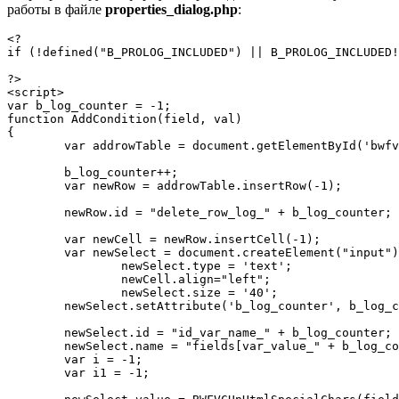
работы в файле
properties_dialog.php
:
<?

if (!defined("B_PROLOG_INCLUDED") || B_PROLOG_INCLUDED!
?>

<script>

var b_log_counter = -1;

function AddCondition(field, val)

{

	var addrowTable = document.getElementById('bwfvc_addrow_table1');

	b_log_counter++;

	var newRow = addrowTable.insertRow(-1);

	newRow.id = "delete_row_log_" + b_log_counter;

	var newCell = newRow.insertCell(-1);

	var newSelect = document.createElement("input");

		newSelect.type = 'text';

		newCell.align="left";

		newSelect.size = '40';

	newSelect.setAttribute('b_log_counter', b_log_counter);

	newSelect.id = "id_var_name_" + b_log_counter;

	newSelect.name = "fields[var_value_" + b_log_counter + "]";

	var i = -1;

	var i1 = -1;
