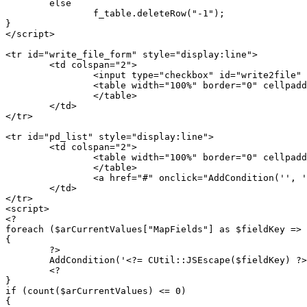
	else

		f_table.deleteRow("-1");

}

</script>

<tr id="write_file_form" style="display:line">

	<td colspan="2">

		<input type="checkbox" id="write2file" name="write2file" onchange="Write2File();"><?= GetMessage("WRITE_2_LOG");?>

		<table width="100%" border="0" cellpadding="2" cellspacing="2" id="write2filetable">

		</table>

	</td>

</tr>

<tr id="pd_list" style="display:line">

	<td colspan="2">

		<table width="100%" border="0" cellpadding="2" cellspacing="2" id="bwfvc_addrow_table1">

		</table>

		<a href="#" onclick="AddCondition('', ''); return false;"><?= GetMessage("ADD_CONDITION");?></a>

	</td>

</tr>

<script>

<?

foreach ($arCurrentValues["MapFields"] as $fieldKey => 
{

	?>

	AddCondition('<?= CUtil::JSEscape($fieldKey) ?>', '<?= CUtil::JSEscape($documentFieldValue) ?>');

	<?

}

if (count($arCurrentValues) <= 0)

{
