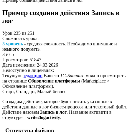
Пример создания действия Запись в лог
Пример создания действия Запись в
лог
Урок
235
из
251
Сложность урока:
3 уровень
- средняя сложность. Необходимо внимание и
немного подумать.
3
из 5
Просмотров:
51847
Дата изменения:
24.03.2026
Недоступно в лицензиях:
Текущую
редакцию
Вашего
1С-Битрикс
можно просмотреть
на странице
Обновление платформы
(
Marketplace >
Обновление платформы
).
Старт, Стандарт, Малый бизнес
Создадим действие, которое будет писать указанные в
действии данные в лог бизнес-процесса или текстовый файл.
Действие назовем
Запись в лог
. Название активити в
структуре –
write2logactivity
.
Структура файлов