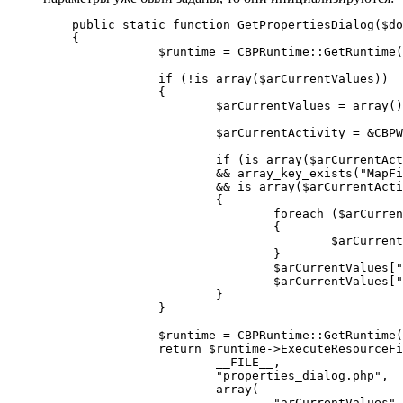
    public static function GetPropertiesDialog($do
    {

		$runtime = CBPRuntime::GetRuntime();

		if (!is_array($arCurrentValues))

		{

			$arCurrentValues = array();

			$arCurrentActivity = &CBPWorkflowTemplateLoader::FindActivityByName($arWorkflowTemplate, $activityName);

			if (is_array($arCurrentActivity["Properties"]) 

			&& array_key_exists("MapFields", $arCurrentActivity["Properties"])

			&& is_array($arCurrentActivity["Properties"]["MapFields"]))

			{

				foreach ($arCurrentActivity["Properties"]["MapFields"] as $k => $v)

				{

					$arCurrentValues["MapFields"][$k] = $v;

				}

				$arCurrentValues["write2file"] = $arCurrentActivity["Properties"]["write2file"];

				$arCurrentValues["path2file"] = $arCurrentActivity["Properties"]["path2file"];

			}

		}

		$runtime = CBPRuntime::GetRuntime();

		return $runtime->ExecuteResourceFile(

			__FILE__,

			"properties_dialog.php",

			array(

				"arCurrentValues" => $arCurrentValues,
