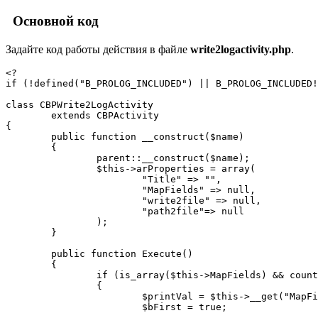
Основной код
Задайте код работы действия в файле
write2logactivity.php
.
<?

if (!defined("B_PROLOG_INCLUDED") || B_PROLOG_INCLUDED!
class CBPWrite2LogActivity

	extends CBPActivity

{

	public function __construct($name)

	{

		parent::__construct($name);

		$this->arProperties = array(

			"Title" => "",

			"MapFields" => null,

			"write2file" => null,

			"path2file"=> null

		);

	}

	public function Execute()

	{

		if (is_array($this->MapFields) && count($this->MapFields))

		{

			$printVal = $this->__get("MapFields");

			$bFirst = true;
