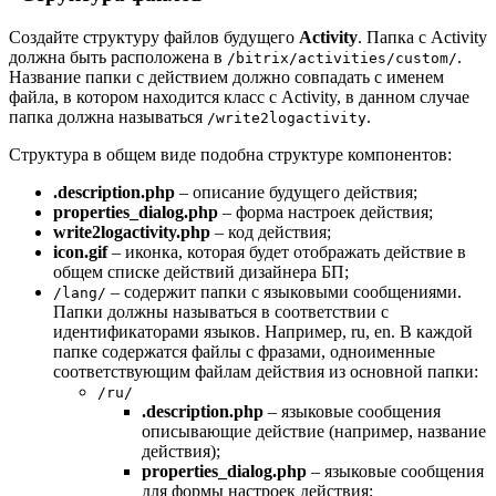
Создайте структуру файлов будущего
Activity
. Папка с Activity
должна быть расположена в
.
/bitrix/activities/custom/
Название папки с действием должно совпадать с именем
файла, в котором находится класс с Activity, в данном случае
папка должна называться
.
/write2logactivity
Структура в общем виде подобна структуре компонентов:
.description.php
– описание будущего действия;
properties_dialog.php
– форма настроек действия;
write2logactivity.php
– код действия;
icon.gif
– иконка, которая будет отображать действие в
общем списке действий дизайнера БП;
– содержит папки с языковыми сообщениями.
/lang/
Папки должны называться в соответствии с
идентификаторами языков. Например, ru, en. В каждой
папке содержатся файлы с фразами, одноименные
соответствующим файлам действия из основной папки:
/ru/
.description.php
– языковые сообщения
описывающие действие (например, название
действия);
properties_dialog.php
– языковые сообщения
для формы настроек действия;