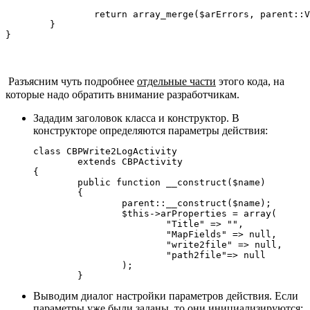
		return array_merge($arErrors, parent::ValidateProperties($arTestProperties, $user));

	}

}
Разъясним чуть подробнее
отдельные части
этого кода, на
которые надо обратить внимание разработчикам.
Зададим заголовок класса и конструктор. В
конструкторе определяются параметры действия:
class CBPWrite2LogActivity

	extends CBPActivity

{

	public function __construct($name)

	{

		parent::__construct($name);

		$this->arProperties = array(

			"Title" => "",

			"MapFields" => null,

			"write2file" => null,

			"path2file"=> null

		);

	}
Выводим диалог настройки параметров действия. Если
параметры уже были заданы, то они инициализируются: