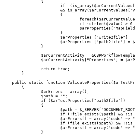
		{

			if  (is_array($arCurrentValues["fields"]) && count($arCurrentValues["fields"]) > 0

			&& is_array($arCurrentValues["values"]) && count($arCurrentValues["values"]) > 0)

			{

				foreach($arCurrentValues["fields"] as $key => $value)

				if (strlen($value) > 0 && strlen($arCurrentValues["values"][$key]) > 0)

				$arProperties["MapFields"][$value] = $arCurrentValues["values"][$key];

			}

			$arProperties ["write2file"] = $arCurrentValues["write2file"] == "Y" ? "Y" : "N";

			$arProperties ["path2file"] = $arCurrentValues["path2file"];

		}

		$arCurrentActivity = &CBPWorkflowTemplateLoader::FindActivityByName($arWorkflowTemplate, $activityName);

		$arCurrentActivity["Properties"] = $arProperties;

		return true;

	}

    public static function ValidateProperties($arTestPr
	{

		$arErrors = array();

		$path = "";

		if ($arTestProperties["path2file"])

		{

			$path = $_SERVER["DOCUMENT_ROOT"].$arTestProperties["path2file"];

			if (!file_exists($path) && !is_writable(GetDirPath($path)))

			$arErrors[] = array("code" => "DirNotWritable", "parameter" => "path2file", "message" => GetMessage("DIR_NOT_WRITABLE"));

			if (file_exists($path) && !!is_writable(GetDirPath($path)))

			$arErrors[] = array("code" => "FileNotWritable", "parameter" => "path2file", "message" => GetMessage("FILE_NOT_WRITABLE"));

		}
