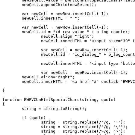
	newSelect.value = BWFVCUnHtmlSpecialChars(field);

	newCell.appendChild(newSelect);

	var newCell = newRow.insertCell(-1);

	newCell.innerHTML = "=";

	var newCell = newRow.insertCell(-1);

	newCell.id = "id_row_value_" + b_log_counter;

		newCell.align="right";

		newCell.innerHTML = '<input size="30" type="text" id="id_var_value_' + b_log_counter + '" name="values[var_value_' + b_log_counter + ']" value="' + val + '">';

		var newCell = newRow.insertCell(-1);

		newCell.id = "id_dialog_" + b_log_counter;

		newCell.innerHTML = '<input type="button" value="..." onclick="BPAShowSelector(\'id_var_value_'+b_log_counter+'\', \'string\');">';

		var newCell = newRow.insertCell(-1);

	newCell.align="right";

	newCell.innerHTML = '<a href="#" onclick="BWFVCDeleteCondition(' + b_log_counter + '); return false;">Удалить поле</a>';

}

function BWFVCUnHtmlSpecialChars(string, quote)

{

	string = string.toString();

	if (quote)

		string = string.replace(/'/g, "'");

		string = string.replace(/"/g, "\"");

		string = string.replace(/>/g, ">");
