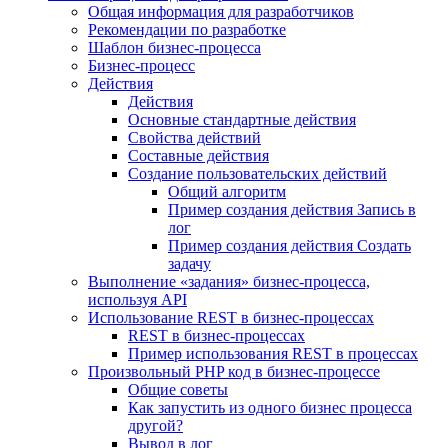
Общая информация для разработчиков
Рекомендации по разработке
Шаблон бизнес-процесса
Бизнес-процесс
Действия
Действия
Основные стандартные действия
Свойства действий
Составные действия
Создание пользовательских действий
Общий алгоритм
Пример создания действия Запись в
лог
Пример создания действия Создать
задачу
Выполнение «задания» бизнес-процесса,
используя API
Использование REST в бизнес-процессах
REST в бизнес-процессах
Пример использования REST в процессах
Произвольный PHP код в бизнес-процессе
Общие советы
Как запустить из одного бизнес процесса
другой?
Вывод в лог