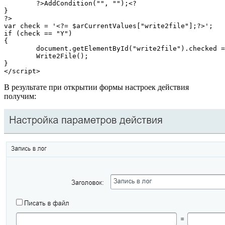
	?>AddCondition("", "");<?

}

?>

var check = '<?= $arCurrentValues["write2file"];?>';

if (check == "Y")

{

	document.getElementById("write2file").checked = "checked";

	Write2File();

}

</script>
В результате при открытии формы настроек действия
получим: