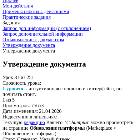
Прочее
Мои действия
Примеры работы с действиями
Практические задания
Задания
Запрос доп.информации (с отклонением)
Запрос дополнительной информации
Ознакомление с документом
Утверждение документа
Утверждение документа
Утверждение документа
Урок
81
из
251
Сложность урока:
1 уровень
- интуитивно все понятно из интерфейса, но
почитать стоит.
1
из 5
Просмотров:
75653
Дата изменения:
21.04.2026
Недоступно в лицензиях:
Текущую
редакцию
Вашего
1С-Битрикс
можно просмотреть
на странице
Обновление платформы
(
Marketplace >
Обновление платформы
).
Старт, Стандарт, Малый бизнес