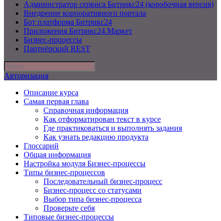
Администратор сервиса Битрикс24 (коробочная версия)
Внедрение корпоративного портала
Бот платформа Битрикс24
Приложения Битрикс24.Маркет
Бизнес-процессы
Партнёрский REST
Авторизация
Описание курса
Самая первая глава
Справочная информация
Как отформатирован текст в курсе
Где практиковаться и выполнять задания
Как узнать редакцию продукта
Глоссарий
Общая информация
Настройка модуля Бизнес-процессы
Типы бизнес-процессов
Последовательный бизнес-процесс
Бизнес-процесс со статусами
Выбор типа бизнес-процесса
Проверьте себя
Типовые бизнес-процессы