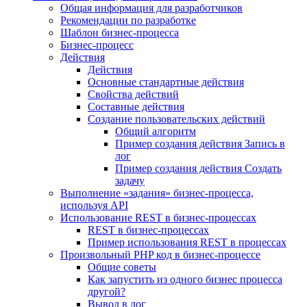
Общая информация для разработчиков
Рекомендации по разработке
Шаблон бизнес-процесса
Бизнес-процесс
Действия
Действия
Основные стандартные действия
Свойства действий
Составные действия
Создание пользовательских действий
Общий алгоритм
Пример создания действия Запись в
лог
Пример создания действия Создать
задачу
Выполнение «задания» бизнес-процесса,
используя API
Использование REST в бизнес-процессах
REST в бизнес-процессах
Пример использования REST в процессах
Произвольный PHP код в бизнес-процессе
Общие советы
Как запустить из одного бизнес процесса
другой?
Вывод в лог