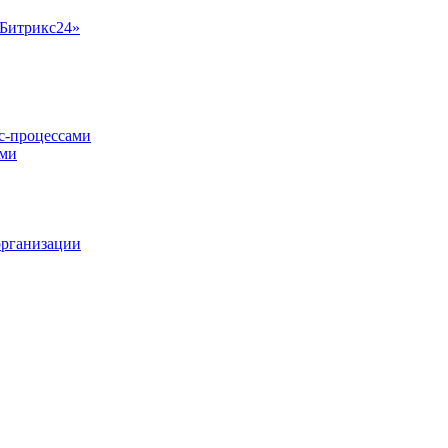
«Битрикс24»
ес-процессами
ами
организации