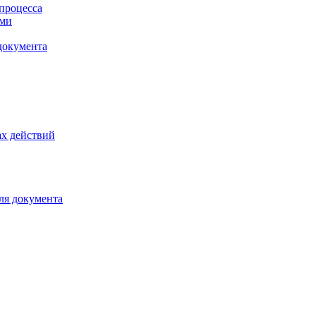
процесса
ами
документа
х действий
ля документа