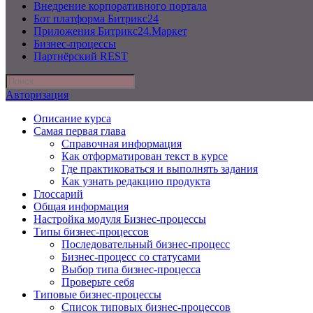
Внедрение корпоративного портала
Бот платформа Битрикс24
Приложения Битрикс24.Маркет
Бизнес-процессы
Партнёрский REST
Авторизация
Описание курса
Самая первая глава
Справочная информация
Как отформатирован текст в курсе
Где практиковаться и выполнять задания
Как узнать редакцию продукта
Глоссарий
Общая информация
Настройка модуля Бизнес-процессы
Типы бизнес-процессов
Последовательный бизнес-процесс
Бизнес-процесс со статусами
Выбор типа бизнес-процесса
Проверьте себя
Типовые бизнес-процессы
Список типовых бизнес-процессов