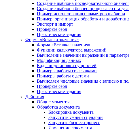
Создание шаблона последовательного бизнес-
Создание шаблона бизнес-процесса со статус
Пример использования параметров шаблона
Пример: организация обработки и доработки 
Экспорт и импорт
Проверьте себя
Практические задания
Форма «Вставка значения»
Форма «Вставка значения»
Функции калькулятора выражений
Вычисление значений выражений в параметра
Модификация данных
Коды подстановки сущностей
Примеры работы со ссылками
Примеры работы с датами
Вычисляем числовые значения с записью в по
Проверьте себя
Практические задания
Действия
Общие моменты
Обработка документа
Блокировка документа
Запустить умный сценарий
Запустить бизнес-процесс
Изменение документа