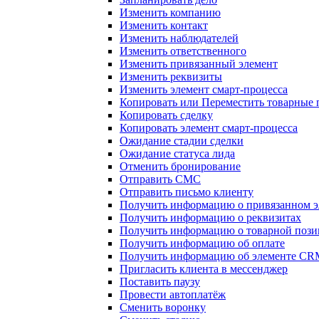
Изменить компанию
Изменить контакт
Изменить наблюдателей
Изменить ответственного
Изменить привязанный элемент
Изменить реквизиты
Изменить элемент смарт-процесса
Копировать или Переместить товарные
Копировать сделку
Копировать элемент смарт-процесса
Ожидание стадии сделки
Ожидание статуса лида
Отменить бронирование
Отправить СМС
Отправить письмо клиенту
Получить информацию о привязанном э
Получить информацию о реквизитах
Получить информацию о товарной поз
Получить информацию об оплате
Получить информацию об элементе CR
Пригласить клиента в мессенджер
Поставить паузу
Провести автоплатёж
Сменить воронку