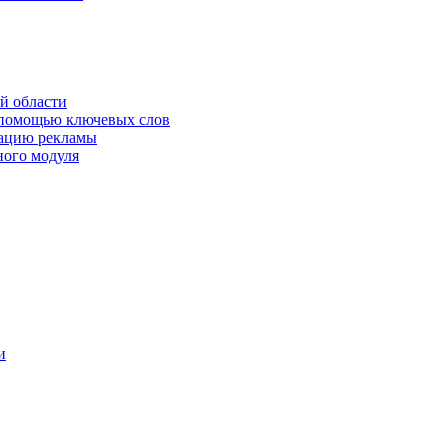
й области
 помощью ключевых слов
кацию рекламы
ного модуля
и