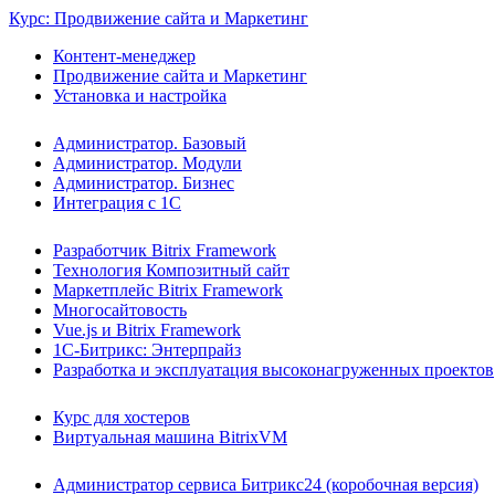
Курс: Продвижение сайта и Маркетинг
Контент-менеджер
Продвижение сайта и Маркетинг
Установка и настройка
Администратор. Базовый
Администратор. Модули
Администратор. Бизнес
Интеграция с 1С
Разработчик Bitrix Framework
Технология Композитный сайт
Маркетплейс Bitrix Framework
Многосайтовость
Vue.js и Bitrix Framework
1С-Битрикс: Энтерпрайз
Разработка и эксплуатация высоконагруженных проектов
Курс для хостеров
Виртуальная машина BitrixVM
Администратор сервиса Битрикс24 (коробочная версия)