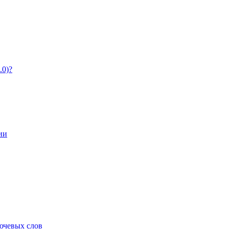
.0)?
ии
ючевых слов