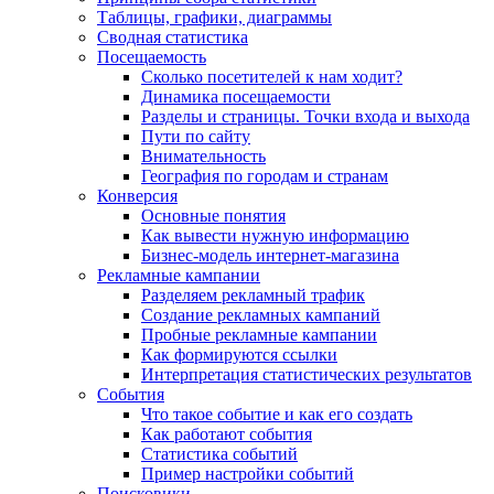
Таблицы, графики, диаграммы
Сводная статистика
Посещаемость
Сколько посетителей к нам ходит?
Динамика посещаемости
Разделы и страницы. Точки входа и выхода
Пути по сайту
Внимательность
География по городам и странам
Конверсия
Основные понятия
Как вывести нужную информацию
Бизнес-модель интернет-магазина
Рекламные кампании
Разделяем рекламный трафик
Создание рекламных кампаний
Пробные рекламные кампании
Как формируются ссылки
Интерпретация статистических результатов
События
Что такое событие и как его создать
Как работают события
Статистика событий
Пример настройки событий
Поисковики