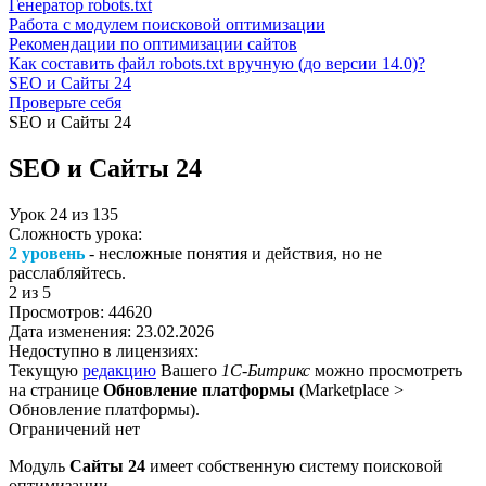
Генератор robots.txt
Работа с модулем поисковой оптимизации
Рекомендации по оптимизации сайтов
Как составить файл robots.txt вручную (до версии 14.0)?
SEO и Сайты 24
Проверьте себя
SEO и Сайты 24
SEO и Сайты 24
Урок
24
из
135
Сложность урока:
2 уровень
- несложные понятия и действия, но не
расслабляйтесь.
2
из 5
Просмотров:
44620
Дата изменения:
23.02.2026
Недоступно в лицензиях:
Текущую
редакцию
Вашего
1С-Битрикс
можно просмотреть
на странице
Обновление платформы
(
Marketplace >
Обновление платформы
).
Ограничений нет
Модуль
Сайты 24
имеет собственную систему поисковой
оптимизации.