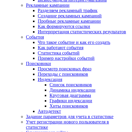
Рекламные кампании
Разделяем рекламный трафик
Создание рекламных кампаний
Пробные рекламные кампании
Как формируются ссылки
Интерпретация статистических результатов
События
Что такое событие и как его создать
Как работают события
Статистика событий
Пример настройки событий
Поисковики
Просмотр поисковых фраз
Переходы с поисковиков
Индексация
Список поисковиков
Динамика индексации
Круговая диаграмма
Графики индексации
Хиты поисковиков
Автодетект
Задание параметров для учета в статистике
Учет регистрации нового пользователя в
статистике