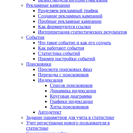
Рекламные кампании
Разделяем рекламный трафик
Создание рекламных кампаний
Пробные рекламные кампании
Как формируются ссылки
Интерпретация статистических результатов
События
Что такое событие и как его создать
Как работают события
Статистика событий
Пример настройки событий
Поисковики
Просмотр поисковых фраз
Переходы с поисковиков
Индексация
Список поисковиков
Динамика индексации
Круговая диаграмма
Графики индексации
Хиты поисковиков
Автодетект
Задание параметров для учета в статистике
Учет регистрации нового пользователя в
статистике