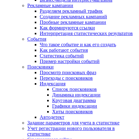
Рекламные кампании
Разделяем рекламный трафик
Создание рекламных кампаний
Пробные рекламные кампании
Как формируются ссылки
Интерпретация статистических результатов
События
Что такое событие и как его создать
Как работают события
Статистика событий
Пример настройки событий
Поисковики
Просмотр поисковых фраз
Переходы с поисковиков
Индексация
Список поисковиков
Динамика индексации
Круговая диаграмма
Графики индексации
Хиты поисковиков
Автодетект
Задание параметров для учета в статистике
Учет регистрации нового пользователя в
статистике