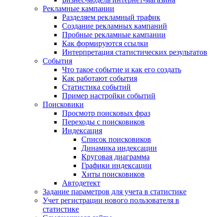
Рекламные кампании
Разделяем рекламный трафик
Создание рекламных кампаний
Пробные рекламные кампании
Как формируются ссылки
Интерпретация статистических результатов
События
Что такое событие и как его создать
Как работают события
Статистика событий
Пример настройки событий
Поисковики
Просмотр поисковых фраз
Переходы с поисковиков
Индексация
Список поисковиков
Динамика индексации
Круговая диаграмма
Графики индексации
Хиты поисковиков
Автодетект
Задание параметров для учета в статистике
Учет регистрации нового пользователя в
статистике