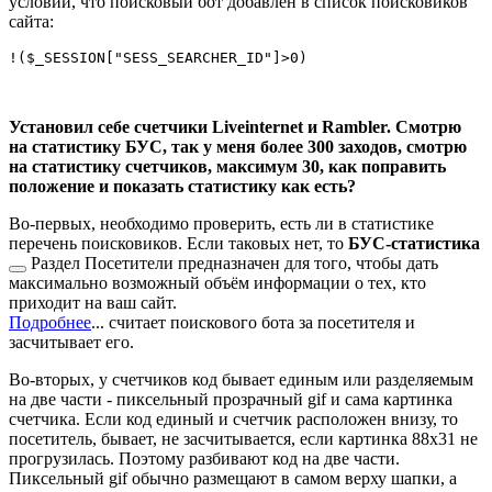
условии, что поисковый бот добавлен в список поисковиков
сайта:
Установил себе счетчики Liveinternet и Rambler. Смотрю
на статистику БУС, так у меня более 300 заходов, смотрю
на статистику счетчиков, максимум 30, как поправить
положение и показать статистику как есть?
Во-первых, необходимо проверить, есть ли в статистике
перечень поисковиков. Если таковых нет, то
БУС-статистика
Раздел Посетители предназначен для того, чтобы дать
максимально возможный объём информации о тех, кто
приходит на ваш сайт.
Подробнее
...
считает поискового бота за посетителя и
засчитывает его.
Во-вторых, у счетчиков код бывает единым или разделяемым
на две части - пиксельный прозрачный gif и сама картинка
счетчика. Если код единый и счетчик расположен внизу, то
посетитель, бывает, не засчитывается, если картинка 88х31 не
прогрузилась. Поэтому разбивают код на две части.
Пиксельный gif обычно размещают в самом верху шапки, а