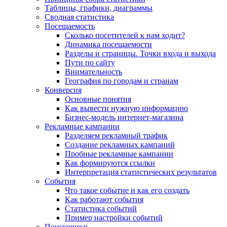
Таблицы, графики, диаграммы
Сводная статистика
Посещаемость
Сколько посетителей к нам ходит?
Динамика посещаемости
Разделы и страницы. Точки входа и выхода
Пути по сайту
Внимательность
География по городам и странам
Конверсия
Основные понятия
Как вывести нужную информацию
Бизнес-модель интернет-магазина
Рекламные кампании
Разделяем рекламный трафик
Создание рекламных кампаний
Пробные рекламные кампании
Как формируются ссылки
Интерпретация статистических результатов
События
Что такое событие и как его создать
Как работают события
Статистика событий
Пример настройки событий
Поисковики