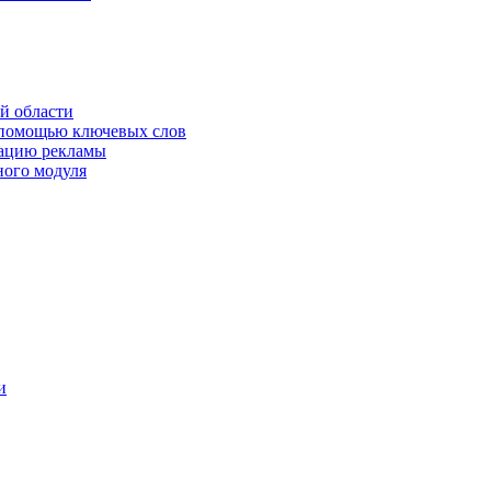
й области
 помощью ключевых слов
кацию рекламы
ного модуля
и