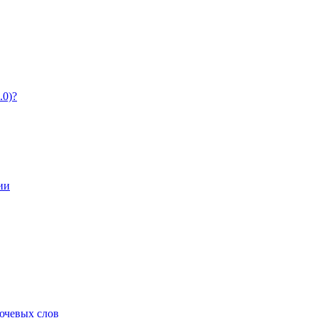
.0)?
ии
ючевых слов