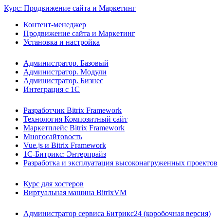
Курс: Продвижение сайта и Маркетинг
Контент-менеджер
Продвижение сайта и Маркетинг
Установка и настройка
Администратор. Базовый
Администратор. Модули
Администратор. Бизнес
Интеграция с 1С
Разработчик Bitrix Framework
Технология Композитный сайт
Маркетплейс Bitrix Framework
Многосайтовость
Vue.js и Bitrix Framework
1С-Битрикс: Энтерпрайз
Разработка и эксплуатация высоконагруженных проектов
Курс для хостеров
Виртуальная машина BitrixVM
Администратор сервиса Битрикс24 (коробочная версия)