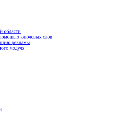
й области
 помощью ключевых слов
кацию рекламы
ного модуля
и