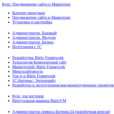
Курс: Продвижение сайта и Маркетинг
Контент-менеджер
Продвижение сайта и Маркетинг
Установка и настройка
Администратор. Базовый
Администратор. Модули
Администратор. Бизнес
Интеграция с 1С
Разработчик Bitrix Framework
Технология Композитный сайт
Маркетплейс Bitrix Framework
Многосайтовость
Vue.js и Bitrix Framework
1С-Битрикс: Энтерпрайз
Разработка и эксплуатация высоконагруженных проектов
Курс для хостеров
Виртуальная машина BitrixVM
Администратор сервиса Битрикс24 (коробочная версия)