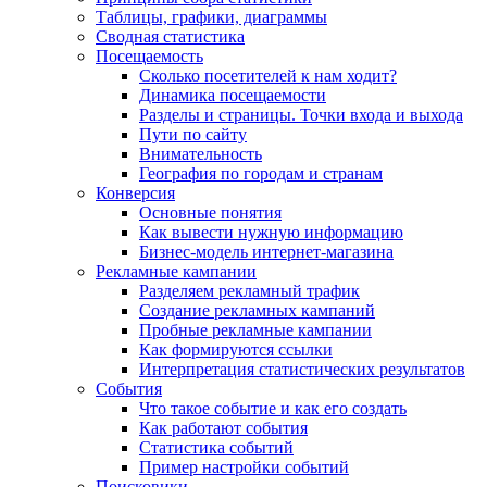
Таблицы, графики, диаграммы
Сводная статистика
Посещаемость
Сколько посетителей к нам ходит?
Динамика посещаемости
Разделы и страницы. Точки входа и выхода
Пути по сайту
Внимательность
География по городам и странам
Конверсия
Основные понятия
Как вывести нужную информацию
Бизнес-модель интернет-магазина
Рекламные кампании
Разделяем рекламный трафик
Создание рекламных кампаний
Пробные рекламные кампании
Как формируются ссылки
Интерпретация статистических результатов
События
Что такое событие и как его создать
Как работают события
Статистика событий
Пример настройки событий
Поисковики