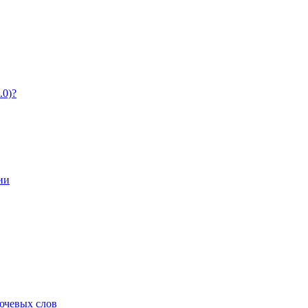
.0)?
ии
ючевых слов