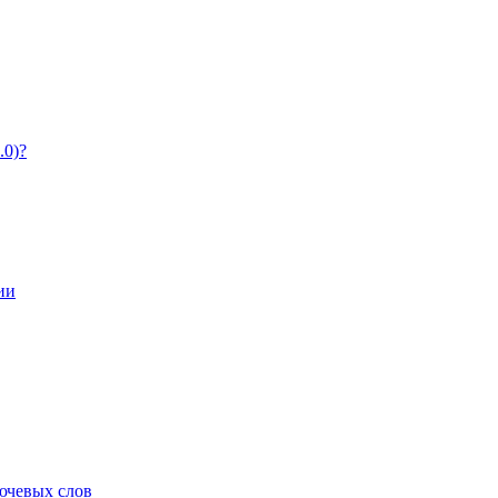
.0)?
ии
ючевых слов