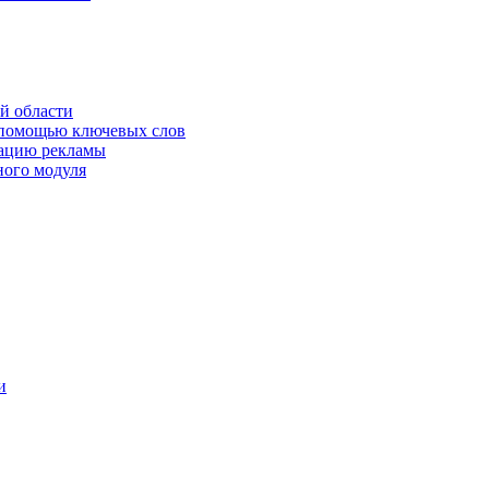
й области
 помощью ключевых слов
кацию рекламы
ного модуля
и