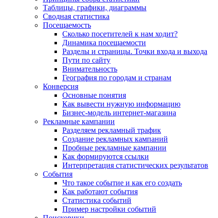
Таблицы, графики, диаграммы
Сводная статистика
Посещаемость
Сколько посетителей к нам ходит?
Динамика посещаемости
Разделы и страницы. Точки входа и выхода
Пути по сайту
Внимательность
География по городам и странам
Конверсия
Основные понятия
Как вывести нужную информацию
Бизнес-модель интернет-магазина
Рекламные кампании
Разделяем рекламный трафик
Создание рекламных кампаний
Пробные рекламные кампании
Как формируются ссылки
Интерпретация статистических результатов
События
Что такое событие и как его создать
Как работают события
Статистика событий
Пример настройки событий
Поисковики