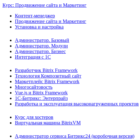
Курс: Продвижение сайта и Маркетинг
Контент-менеджер
Продвижение сайта и Маркетинг
Установка и настройка
Администратор. Базовый
Администратор. Модули
Администратор. Бизнес
Интеграция с 1С
Разработчик Bitrix Framework
Технология Композитный сайт
Маркетплейс Bitrix Framework
Многосайтовость
Vue.js и Bitrix Framework
1С-Битрикс: Энтерпрайз
Разработка и эксплуатация высоконагруженных проектов
Курс для хостеров
Виртуальная машина BitrixVM
Администратор сервиса Битрикс24 (коробочная версия)