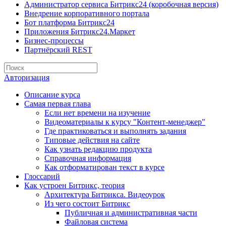
Администратор сервиса Битрикс24 (коробочная версия)
Внедрение корпоративного портала
Бот платформа Битрикс24
Приложения Битрикс24.Маркет
Бизнес-процессы
Партнёрский REST
Авторизация
Описание курса
Самая первая глава
Если нет времени на изучение
Видеоматериалы к курсу "Контент-менеджер"
Где практиковаться и выполнять задания
Типовые действия на сайте
Как узнать редакцию продукта
Справочная информация
Как отформатирован текст в курсе
Глоссарий
Как устроен Битрикс, теория
Архитектура Битрикса. Видеоурок
Из чего состоит Битрикс
Публичная и административная части
Файловая система