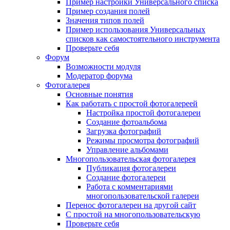
Пример настройки Универсального списка
Пример создания полей
Значения типов полей
Пример использования Универсальных
списков как самостоятельного инструмента
Проверьте себя
Форум
Возможности модуля
Модератор форума
Фотогалерея
Основные понятия
Как работать с простой фотогалереей
Настройка простой фотогалереи
Создание фотоальбома
Загрузка фотографий
Режимы просмотра фотографий
Управление альбомами
Многопользовательская фотогалерея
Публикация фотогалереи
Создание фотогалереи
Работа с комментариями
многопользовательской галереи
Перенос фотогалереи на другой сайт
С простой на многопользовательскую
Проверьте себя