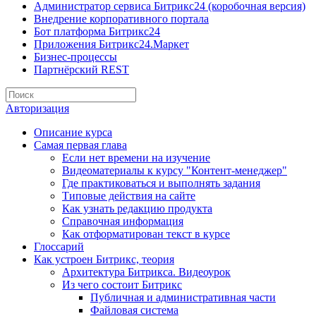
Администратор сервиса Битрикс24 (коробочная версия)
Внедрение корпоративного портала
Бот платформа Битрикс24
Приложения Битрикс24.Маркет
Бизнес-процессы
Партнёрский REST
Авторизация
Описание курса
Самая первая глава
Если нет времени на изучение
Видеоматериалы к курсу "Контент-менеджер"
Где практиковаться и выполнять задания
Типовые действия на сайте
Как узнать редакцию продукта
Справочная информация
Как отформатирован текст в курсе
Глоссарий
Как устроен Битрикс, теория
Архитектура Битрикса. Видеоурок
Из чего состоит Битрикс
Публичная и административная части
Файловая система