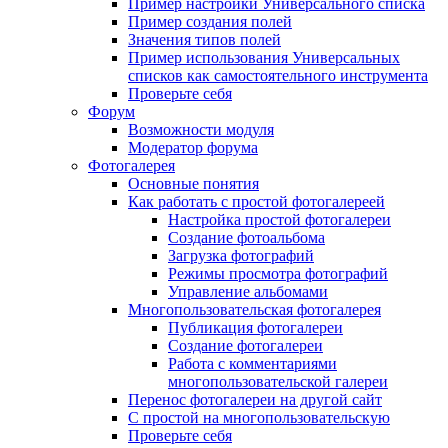
Пример настройки Универсального списка
Пример создания полей
Значения типов полей
Пример использования Универсальных
списков как самостоятельного инструмента
Проверьте себя
Форум
Возможности модуля
Модератор форума
Фотогалерея
Основные понятия
Как работать с простой фотогалереей
Настройка простой фотогалереи
Создание фотоальбома
Загрузка фотографий
Режимы просмотра фотографий
Управление альбомами
Многопользовательская фотогалерея
Публикация фотогалереи
Создание фотогалереи
Работа с комментариями
многопользовательской галереи
Перенос фотогалереи на другой сайт
С простой на многопользовательскую
Проверьте себя