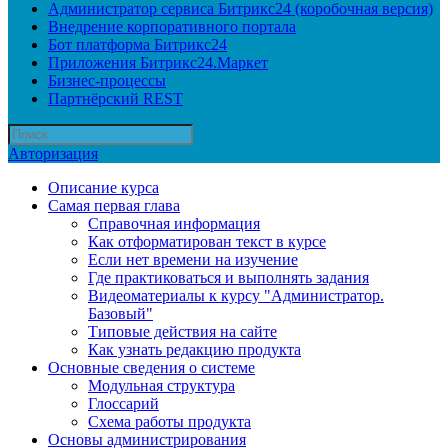
Администратор сервиса Битрикс24 (коробочная версия)
Внедрение корпоративного портала
Бот платформа Битрикс24
Приложения Битрикс24.Маркет
Бизнес-процессы
Партнёрский REST
Авторизация
Описание курса
Самая первая глава
Справочная информация
Как отформатирован текст в курсе
Если нет времени на изучение
Где практиковаться и выполнять задания
Видеоматериалы к курсу "Администратор.
Базовый"
Типовые действия на сайте
Как узнать редакцию продукта
Основные сведения о системе
Модульная структура
Глоссарий
Схема работы продукта
Основы администрирования