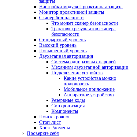
защиты
Настройки модуля Проактивная защита
Монитор проактивной защиты
Сканер безопасности
Что может сканер безопасности
Трактовка результатов сканера
безопасности
Стандартный уровень
Высокий уровень
Повышенный уровень
Двухэтапная авторизация
Система одноразовых паролей
Механизм двухэтапной авторизации
Подключение устройств
Какие устройства можно
подключить
Мобильное приложение
Аппаратное устройство
Резервные коды
Синхронизация
Компоненты
Поиск троянов
Стоп-лист
Хосты/домены
Проверьте себя