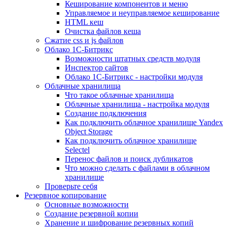
Кеширование компонентов и меню
Управляемое и неуправляемое кеширование
HTML кеш
Очистка файлов кеша
Сжатие css и js файлов
Облако 1С-Битрикс
Возможности штатных средств модуля
Инспектор сайтов
Облако 1С-Битрикс - настройки модуля
Облачные хранилища
Что такое облачные хранилища
Облачные хранилища - настройка модуля
Создание подключения
Как подключить облачное хранилище Yandex
Object Storage
Как подключить облачное хранилище
Selectel
Перенос файлов и поиск дубликатов
Что можно сделать с файлами в облачном
хранилище
Проверьте себя
Резервное копирование
Основные возможности
Создание резервной копии
Хранение и шифрование резервных копий