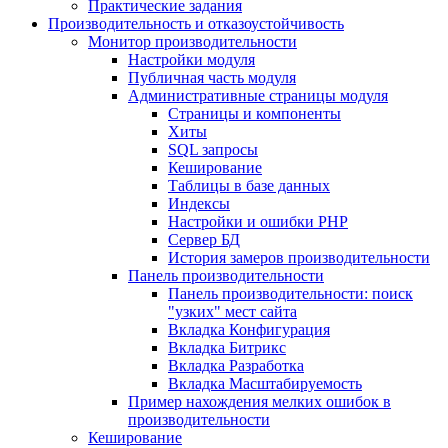
Практические задания
Производительность и отказоустойчивость
Монитор производительности
Настройки модуля
Публичная часть модуля
Административные страницы модуля
Страницы и компоненты
Хиты
SQL запросы
Кеширование
Таблицы в базе данных
Индексы
Настройки и ошибки PHP
Сервер БД
История замеров производительности
Панель производительности
Панель производительности: поиск
"узких" мест сайта
Вкладка Конфигурация
Вкладка Битрикс
Вкладка Разработка
Вкладка Масштабируемость
Пример нахождения мелких ошибок в
производительности
Кеширование