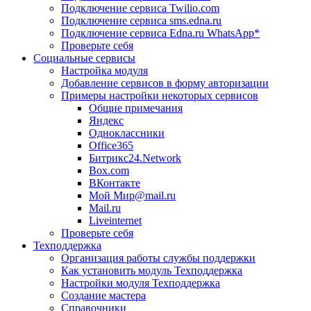
Подключение сервиса Twilio.com
Подключение сервиса sms.edna.ru
Подключение сервиса Edna.ru WhatsApp*
Проверьте себя
Социальные сервисы
Настройка модуля
Добавление сервисов в форму авторизации
Примеры настройки некоторых сервисов
Общие примечания
Яндекс
Одноклассники
Office365
Битрикс24.Network
Box.com
ВКонтакте
Мой Мир@mail.ru
Mail.ru
Liveinternet
Проверьте себя
Техподдержка
Организация работы службы поддержки
Как установить модуль Техподдержка
Настройки модуля Техподдержка
Создание мастера
Справочники