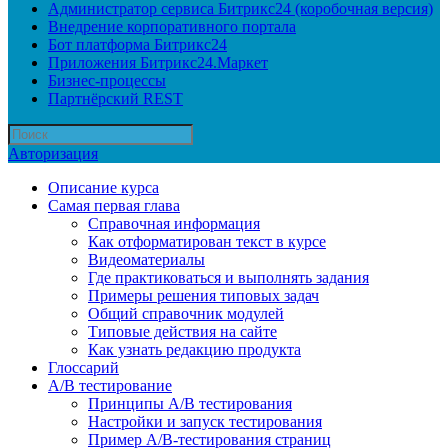
Администратор сервиса Битрикс24 (коробочная версия)
Внедрение корпоративного портала
Бот платформа Битрикс24
Приложения Битрикс24.Маркет
Бизнес-процессы
Партнёрский REST
Авторизация
Описание курса
Самая первая глава
Справочная информация
Как отформатирован текст в курсе
Видеоматериалы
Где практиковаться и выполнять задания
Примеры решения типовых задач
Общий справочник модулей
Типовые действия на сайте
Как узнать редакцию продукта
Глоссарий
A/B тестирование
Принципы A/B тестирования
Настройки и запуск тестирования
Пример A/B-тестирования страниц