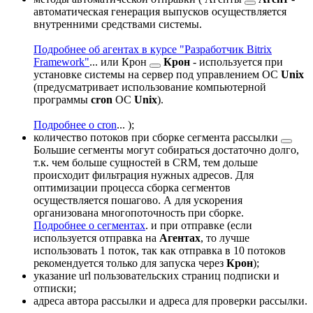
автоматическая генерация выпусков осуществляется
внутренними средствами системы.
Подробнее об агентах в курсе "Разработчик Bitrix
Framework"
...
или
Крон
Крон
- используется при
установке системы на сервер под управлением ОС
Unix
(предусматривает использование компьютерной
программы
cron
ОС
Unix
).
Подробнее о cron
...
);
количество потоков при
сборке сегмента рассылки
Большие сегменты могут собираться достаточно долго,
т.к. чем больше сущностей в CRM, тем дольше
происходит фильтрация нужных адресов. Для
оптимизации процесса сборка сегментов
осуществляется пошагово. А для ускорения
организована многопоточность при сборке.
Подробнее о сегментах
.
и при отправке (если
используется отправка на
Агентах
, то лучше
использовать 1 поток, так как отправка в 10 потоков
рекомендуется только для запуска через
Крон
);
указание url пользовательских страниц подписки и
отписки;
адреса автора рассылки и адреса для проверки рассылки.