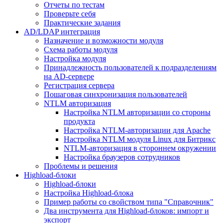
Отчеты по тестам
Проверьте себя
Практические задания
AD/LDAP интеграция
Назначение и возможности модуля
Схема работы модуля
Настройка модуля
Принадлежность пользователей к подразделениям
на AD-сервере
Регистрация сервера
Пошаговая синхронизация пользователей
NTLM авторизация
Настройка NTLM авторизации со стороны
продукта
Настройка NTLM-авторизации для Apache
Настройка NTLM модуля Linux для Битрикс
NTLM-авторизация в стороннем окружении
Настройка браузеров сотрудников
Проблемы и решения
Highload-блоки
Highload-блоки
Настройка Highload-блока
Пример работы со свойством типа "Справочник"
Два инструмента для Highload-блоков: импорт и
экспорт