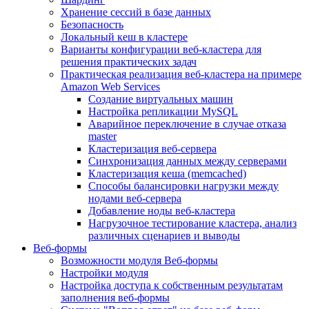
Хранение сессий в базе данных
Безопасность
Локальный кеш в кластере
Варианты конфигурации веб-кластера для
решения практических задач
Практическая реализация веб-кластера на примере
Amazon Web Services
Создание виртуальных машин
Настройка репликации MySQL
Аварийное переключение в случае отказа
master
Кластеризация веб-сервера
Синхронизация данных между серверами
Кластеризация кеша (memcached)
Способы балансировки нагрузки между
нодами веб-сервера
Добавление ноды веб-кластера
Нагрузочное тестирование кластера, анализ
различных сценариев и выводы
Веб-формы
Возможности модуля Веб-формы
Настройки модуля
Настройка доступа к собственным результатам
заполнения веб-формы