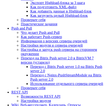
Экспорт Highload-блока за 3 шага
Как подготовить XML-файл
Как добавить данные в Highload-блок
Как загрузить целый Highload-блок
Проверьте себя
Практические задания
Push and Pull
Что делает Push and Pull
Как работает Push-сервер
Информация о версиях сервера очередей
Настройки модуля и сервера очередей
Настройка и запуск push сервера на стороннем
окружении
Переход на Bitrix Push server 2.0 в BitrixVM 7
версии (устарело)
Переход с Bitrix Push server 1.0 на Bitrix Push
server 2.0
Переход с Nginx-PushStreamModule на Bitrix
Push server 2.0
Использование отдельного сервера очередей
Проверьте себя
REST API
Возможности REST API
Настройки модуля
Wiki, Веб-мессенджер, Календарь, Опросы