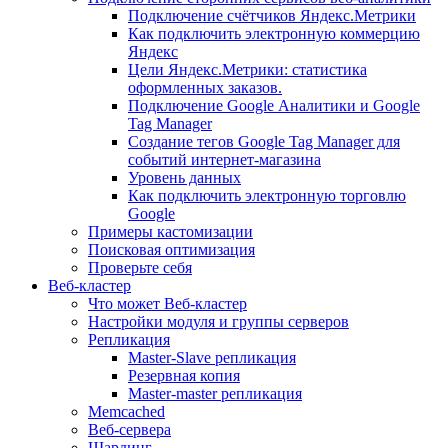
Подключение счётчиков Яндекс.Метрики
Как подключить электронную коммерцию
Яндекс
Цели Яндекс.Метрики: статистика
оформленных заказов.
Подключение Google Аналитики и Google
Tag Manager
Создание тегов Google Tag Manager для
событий интернет-магазина
Уровень данных
Как подключить электронную торговлю
Google
Примеры кастомизации
Поисковая оптимизация
Проверьте себя
Веб-кластер
Что может Веб-кластер
Настройки модуля и группы серверов
Репликация
Master-Slave репликация
Резервная копия
Master-master репликация
Memcached
Веб-сервера
Шардинг