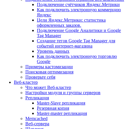
Подключение счётчиков Яндекс.Метрики
Как подключить электронную коммерцию
Яндекс
Цели Яндекс.Метрики: статистика
оформленных заказов.
Подключение Google Аналитики и Google
Tag Manager
Создание тегов Google Tag Manager для
событий интернет-магазина
Уровень данных
Как подключить электронную торговлю
Google
Примеры кастомизации
Поисковая оптимизация
Проверьте себя
Веб-кластер
Что может Веб-кластер
Настройки модуля и группы серверов
Репликация
Master-Slave репликация
Резервная копия
Master-master репликация
Memcached
Веб-сервера
Шардинг