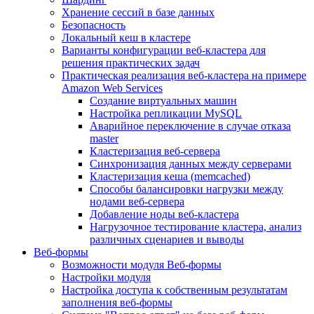
Хранение сессий в базе данных
Безопасность
Локальный кеш в кластере
Варианты конфигурации веб-кластера для
решения практических задач
Практическая реализация веб-кластера на примере
Amazon Web Services
Создание виртуальных машин
Настройка репликации MySQL
Аварийное переключение в случае отказа
master
Кластеризация веб-сервера
Синхронизация данных между серверами
Кластеризация кеша (memcached)
Способы балансировки нагрузки между
нодами веб-сервера
Добавление ноды веб-кластера
Нагрузочное тестирование кластера, анализ
различных сценариев и выводы
Веб-формы
Возможности модуля Веб-формы
Настройки модуля
Настройка доступа к собственным результатам
заполнения веб-формы