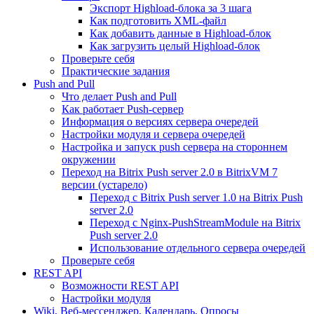
Экспорт Highload-блока за 3 шага
Как подготовить XML-файл
Как добавить данные в Highload-блок
Как загрузить целый Highload-блок
Проверьте себя
Практические задания
Push and Pull
Что делает Push and Pull
Как работает Push-сервер
Информация о версиях сервера очередей
Настройки модуля и сервера очередей
Настройка и запуск push сервера на стороннем
окружении
Переход на Bitrix Push server 2.0 в BitrixVM 7
версии (устарело)
Переход с Bitrix Push server 1.0 на Bitrix Push
server 2.0
Переход с Nginx-PushStreamModule на Bitrix
Push server 2.0
Использование отдельного сервера очередей
Проверьте себя
REST API
Возможности REST API
Настройки модуля
Wiki, Веб-мессенджер, Календарь, Опросы