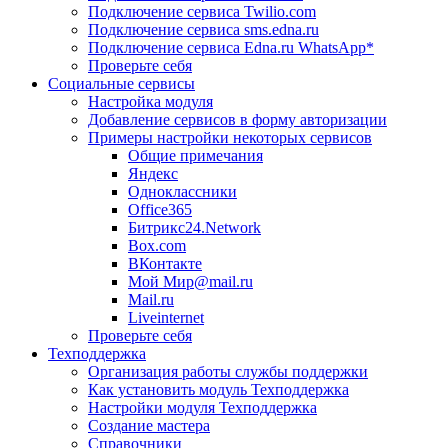
Подключение сервиса Twilio.com
Подключение сервиса sms.edna.ru
Подключение сервиса Edna.ru WhatsApp*
Проверьте себя
Социальные сервисы
Настройка модуля
Добавление сервисов в форму авторизации
Примеры настройки некоторых сервисов
Общие примечания
Яндекс
Одноклассники
Office365
Битрикс24.Network
Box.com
ВКонтакте
Мой Мир@mail.ru
Mail.ru
Liveinternet
Проверьте себя
Техподдержка
Организация работы службы поддержки
Как установить модуль Техподдержка
Настройки модуля Техподдержка
Создание мастера
Справочники