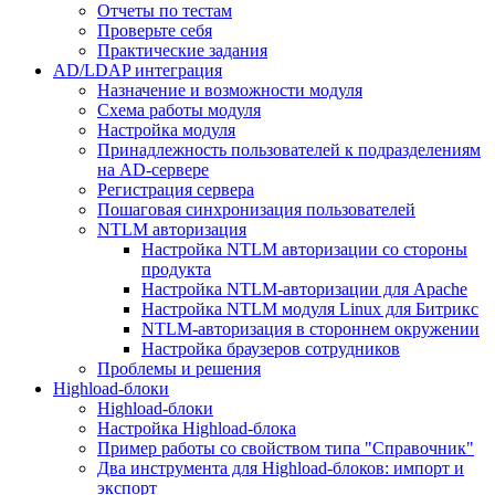
Отчеты по тестам
Проверьте себя
Практические задания
AD/LDAP интеграция
Назначение и возможности модуля
Схема работы модуля
Настройка модуля
Принадлежность пользователей к подразделениям
на AD-сервере
Регистрация сервера
Пошаговая синхронизация пользователей
NTLM авторизация
Настройка NTLM авторизации со стороны
продукта
Настройка NTLM-авторизации для Apache
Настройка NTLM модуля Linux для Битрикс
NTLM-авторизация в стороннем окружении
Настройка браузеров сотрудников
Проблемы и решения
Highload-блоки
Highload-блоки
Настройка Highload-блока
Пример работы со свойством типа "Справочник"
Два инструмента для Highload-блоков: импорт и
экспорт