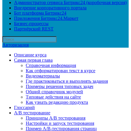
Администратор сервиса Битрикс24 (коробочная версия)
Внедрение корпоративного портала
Бот платформа Битрикс24
Приложения Битрикс24.Маркет
Бизнес-процессы
Партнёрский REST
Авторизация
Описание курса
Самая первая глава
Справочная информация
Как отформатирован текст в курсе
Видеоматериалы
Где практиковаться и выполнять задания
Примеры решения типовых задач
Общий справочник модулей
Типовые действия на сайте
Как узнать редакцию продукта
Глоссарий
A/B тестирование
Принципы A/B тестирования
Настройки и запуск тестирования
Пример A/B-тестирования страниц