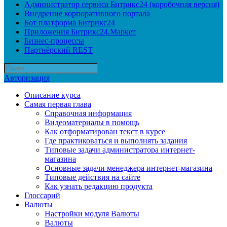
Администратор сервиса Битрикс24 (коробочная версия)
Внедрение корпоративного портала
Бот платформа Битрикс24
Приложения Битрикс24.Маркет
Бизнес-процессы
Партнёрский REST
Авторизация
Описание курса
Самая первая глава
Справочная информация
Видеоматериалы в помощь
Как отформатирован текст в курсе
Где практиковаться и выполнять задания
Типовые задачи администратора интернет-
магазина
Основные задачи менеджера интернет-магазина
Типовые действия на сайте
Как узнать редакцию продукта
Глоссарий
Валюты
Настройки модуля Валюты
Валюты