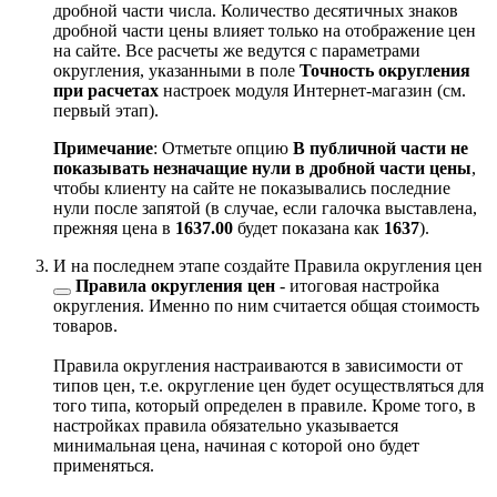
дробной части числа. Количество десятичных знаков
дробной части цены влияет только на отображение цен
на сайте. Все расчеты же ведутся с параметрами
округления, указанными в поле
Точность округления
при расчетах
настроек модуля Интернет-магазин (см.
первый этап).
Примечание
: Отметьте опцию
В публичной части не
показывать незначащие нули в дробной части цены
,
чтобы клиенту на сайте не показывались последние
нули после запятой (в случае, если галочка выставлена,
прежняя цена в
1637.00
будет показана как
1637
).
И на последнем этапе создайте
Правила округления цен
Правила округления цен
- итоговая настройка
округления. Именно по ним считается общая стоимость
товаров.
Правила округления настраиваются в зависимости от
типов цен, т.е. округление цен будет осуществляться для
того типа, который определен в правиле. Кроме того, в
настройках правила обязательно указывается
минимальная цена, начиная с которой оно будет
применяться.