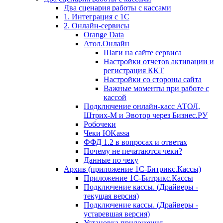
Два сценария работы с кассами
1. Интеграция с 1С
2. Онлайн-сервисы
Orange Data
Атол.Онлайн
Шаги на сайте сервиса
Настройки отчетов активации и
регистрация ККТ
Настройки со стороны сайта
Важные моменты при работе с
кассой
Подключение онлайн-касс АТОЛ,
Штрих-М и Эвотор через Бизнес.РУ
Робочеки
Чеки ЮKassa
ФФД 1.2 в вопросах и ответах
Почему не печатаются чеки?
Данные по чеку
Архив (приложение 1С-Битрикс.Кассы)
Приложение 1С-Битрикс.Кассы
Подключение кассы. (Драйверы -
текущая версия)
Подключение кассы. (Драйверы -
устаревшая версия)
Установка приложения