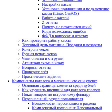
Настройка кассы
Установка приложения и подключение
кассы (Linux CentOS)
Работа с кассой
Z-отчеты
Почему не печатаются чеки?
Коды возможных ошибок
ФФД в вопросах и ответах
Как проверить работу кассы
Торговый день магазина. Продажи и возвраты
Контроль чеков
Ручная печать чеков
Чеки оплаты и отгрузки
Агентская схема в чеках
Вопросы-ответы
Проверьте себя
Практические задания
Компоненты каталога и магазина: что они умеют
Основная страница элемента среди дублей
Как улучшить внешний вид каталога товаров
Показ товаров по встроенному фильтру
Персональный раздел пользователя
Возможности персонального раздела
Комплексный компонент Персональный