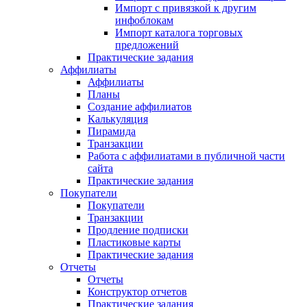
Импорт с привязкой к другим
инфоблокам
Импорт каталога торговых
предложений
Практические задания
Аффилиаты
Аффилиаты
Планы
Создание аффилиатов
Калькуляция
Пирамида
Транзакции
Работа с аффилиатами в публичной части
сайта
Практические задания
Покупатели
Покупатели
Транзакции
Продление подписки
Пластиковые карты
Практические задания
Отчеты
Отчеты
Конструктор отчетов
Практические задания