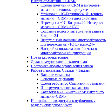
Интернет-магазин + CRM»
Схемы получения CRM и интернет-
магазина в едином продукте
Установка «1С-Битрикс24: Интернет-
магазин + CRM» из дистрибутива
Переход на «1С-Битрикс24: Интернет-
магазин + CRM» с БУС
Создание нового интернет-магазина в
Битрикс24
Виртуальная машина: многосайтовость
для перехода на «1С-Битрикс24»
Настройка виджета онлайн-чата в
многосайтовой конфигурации
Новая карточка товара
Дела: коммуникации с клиентами
Настройка формы оформления заказа
Работа с заказами: Сделки + Заказы
Важные моменты
Основные сценарии
Схема работы со Сделками и Заказами
Инструменты списка заказов
Каталоги в «1С-Битрикс24: Интернет-
магазин+CRM»
Настройка прав доступа к публичному
разделу складского учета