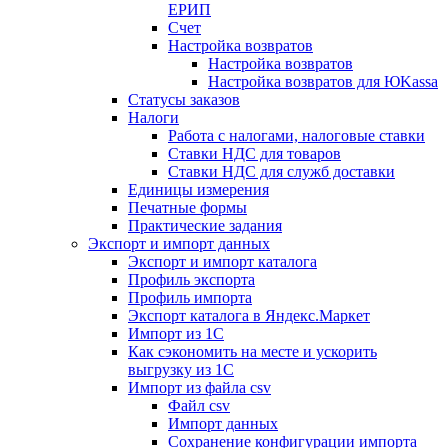
ЕРИП
Счет
Настройка возвратов
Настройка возвратов
Настройка возвратов для ЮKassa
Статусы заказов
Налоги
Работа с налогами, налоговые ставки
Ставки НДС для товаров
Ставки НДС для служб доставки
Единицы измерения
Печатные формы
Практические задания
Экспорт и импорт данных
Экспорт и импорт каталога
Профиль экспорта
Профиль импорта
Экспорт каталога в Яндекс.Маркет
Импорт из 1С
Как сэкономить на месте и ускорить
выгрузку из 1С
Импорт из файла csv
Файл csv
Импорт данных
Сохранение конфигурации импорта