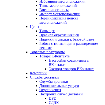
Избранные местоположения
Типы местоположений
Внешние сервисы
Импорт местоположений
Переиндексация поиска
местоположений
Цены
Типы цен
Правила округления цен
Наценки и скидки к базовой цене
Работа с типами цен в расширенном
режиме
Торговые платформы
Товары ВКонтакте
Настройки соединения с
ВКонтакте
Экспорт товаров ВКонтакте
Компании
Службы доставки
Службы доставки
Дополнительные услуги
Ограничения
Настройка служб доставки
DPD
СДЭК