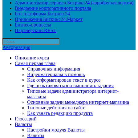
Администратор сервиса Битрикс24 (коробочная версия)
Внедрение корпоративного портала
Бот платформа Битрикс24
Приложения Битрикс24.Маркет
Бизнес-процессы
Партнёрский REST
Авторизация
Описание курса
Самая первая глава
Справочная информация
Видеоматериалы в помощь
Как отформатирован текст в курсе
Где практиковаться и выполнять задания
Типовые задачи администратора интернет-
магазина
Основные задачи менеджера интернет-магазина
Типовые действия на сайте
Как узнать редакцию продукта
Глоссарий
Валюты
Настройки модуля Валюты
Валюты