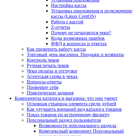
Настройка кассы
Установка приложения и подключение
кассы (Linux CentOS)
Работа с кассой
Z-отчеты
Почему не печатаются чеки?
Коды возможных ошибок
ФФД в вопросах и ответах
Как проверить работу кассы
Торговый день магазина. Продажи и возвраты
Контроль чеков
Ручная печать чеков
Чеки оплаты и отгрузки
Агентская схема в чеках
Вопросы-ответы
Проверьте себя
Практические задания
Компоненты каталога и магазина: что они умеют
Основная страница элемента среди дублей
Как улучшить внешний вид каталога товаров
Показ товаров по встроенному фильтру
Персональный раздел пользователя
Возможности персонального раздела
Комплексный компонент Персональный