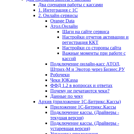
Два сценария работы с кассами
1. Интеграция с 1С
2. Онлайн-сервисы
Orange Data
Атол.Онлайн
Шаги на сайте сервиса
Настройки отчетов активации и
регистрация ККТ
Настройки со стороны сайта
Важные моменты при работе с
кассой
Подключение онлайн-касс АТОЛ,
Штрих-М и Эвотор через Бизнес.РУ
Робочеки
Чеки ЮKassa
ФФД 1.2 в вопросах и ответах
Почему не печатаются чеки?
Данные по чеку
Архив (приложение 1С-Битрикс.Кассы)
Приложение 1С-Битрикс.Кассы
Подключение кассы. (Драйверы -
текущая версия)
Подключение кассы. (Драйверы -
устаревшая версия)
Установка приложения