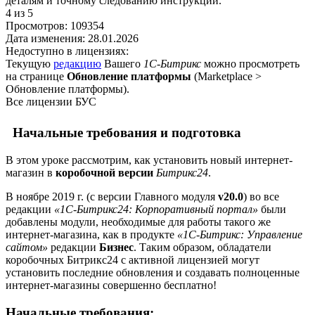
деталям и точному следованию инструкции.
4
из 5
Просмотров:
109354
Дата изменения:
28.01.2026
Недоступно в лицензиях:
Текущую
редакцию
Вашего
1С-Битрикс
можно просмотреть
на странице
Обновление платформы
(
Marketplace >
Обновление платформы
).
Все лицензии БУС
Начальные требования и подготовка
В этом уроке рассмотрим, как установить новый интернет-
магазин в
коробочной версии
Битрикс24
.
В ноябре 2019 г. (с версии Главного модуля
v20.0
) во все
редакции
«1С-Битрикс24: Корпоративный портал»
были
добавлены модули, необходимые для работы такого же
интернет-магазина, как в продукте
«1С-Битрикс: Управление
сайтом»
редакции
Бизнес
. Таким образом, обладатели
коробочных Битрикс24 с активной лицензией могут
установить последние обновления и создавать полноценные
интернет-магазины совершенно бесплатно!
Начальные требования: