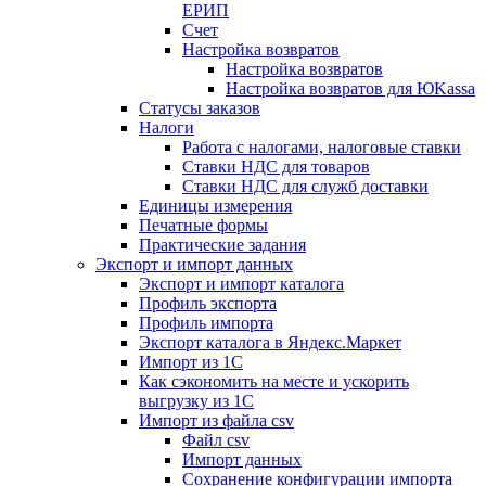
ЕРИП
Счет
Настройка возвратов
Настройка возвратов
Настройка возвратов для ЮKassa
Статусы заказов
Налоги
Работа с налогами, налоговые ставки
Ставки НДС для товаров
Ставки НДС для служб доставки
Единицы измерения
Печатные формы
Практические задания
Экспорт и импорт данных
Экспорт и импорт каталога
Профиль экспорта
Профиль импорта
Экспорт каталога в Яндекс.Маркет
Импорт из 1С
Как сэкономить на месте и ускорить
выгрузку из 1С
Импорт из файла csv
Файл csv
Импорт данных
Сохранение конфигурации импорта