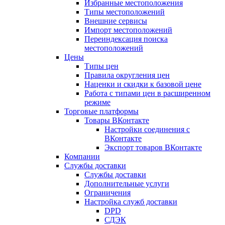
Избранные местоположения
Типы местоположений
Внешние сервисы
Импорт местоположений
Переиндексация поиска
местоположений
Цены
Типы цен
Правила округления цен
Наценки и скидки к базовой цене
Работа с типами цен в расширенном
режиме
Торговые платформы
Товары ВКонтакте
Настройки соединения с
ВКонтакте
Экспорт товаров ВКонтакте
Компании
Службы доставки
Службы доставки
Дополнительные услуги
Ограничения
Настройка служб доставки
DPD
СДЭК