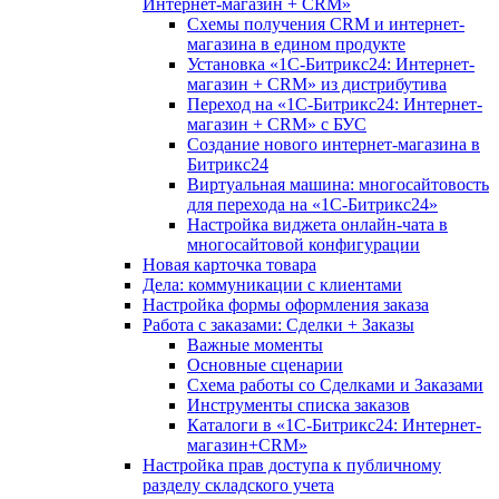
Интернет-магазин + CRM»
Схемы получения CRM и интернет-
магазина в едином продукте
Установка «1С-Битрикс24: Интернет-
магазин + CRM» из дистрибутива
Переход на «1С-Битрикс24: Интернет-
магазин + CRM» с БУС
Создание нового интернет-магазина в
Битрикс24
Виртуальная машина: многосайтовость
для перехода на «1С-Битрикс24»
Настройка виджета онлайн-чата в
многосайтовой конфигурации
Новая карточка товара
Дела: коммуникации с клиентами
Настройка формы оформления заказа
Работа с заказами: Сделки + Заказы
Важные моменты
Основные сценарии
Схема работы со Сделками и Заказами
Инструменты списка заказов
Каталоги в «1С-Битрикс24: Интернет-
магазин+CRM»
Настройка прав доступа к публичному
разделу складского учета