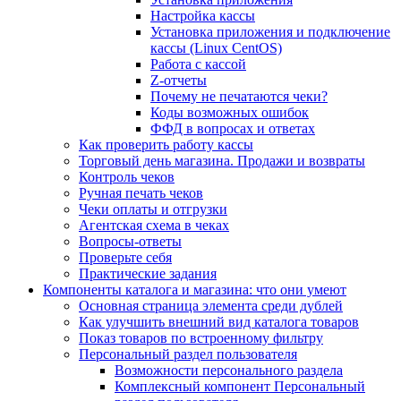
Настройка кассы
Установка приложения и подключение
кассы (Linux CentOS)
Работа с кассой
Z-отчеты
Почему не печатаются чеки?
Коды возможных ошибок
ФФД в вопросах и ответах
Как проверить работу кассы
Торговый день магазина. Продажи и возвраты
Контроль чеков
Ручная печать чеков
Чеки оплаты и отгрузки
Агентская схема в чеках
Вопросы-ответы
Проверьте себя
Практические задания
Компоненты каталога и магазина: что они умеют
Основная страница элемента среди дублей
Как улучшить внешний вид каталога товаров
Показ товаров по встроенному фильтру
Персональный раздел пользователя
Возможности персонального раздела
Комплексный компонент Персональный