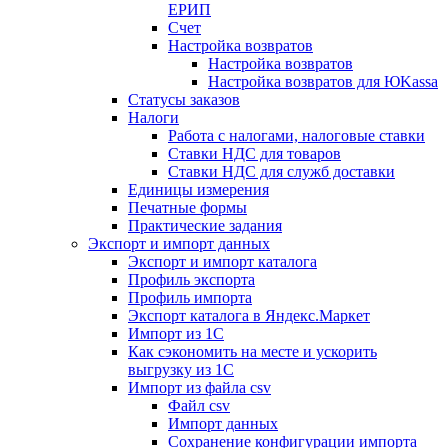
ЕРИП
Счет
Настройка возвратов
Настройка возвратов
Настройка возвратов для ЮKassa
Статусы заказов
Налоги
Работа с налогами, налоговые ставки
Ставки НДС для товаров
Ставки НДС для служб доставки
Единицы измерения
Печатные формы
Практические задания
Экспорт и импорт данных
Экспорт и импорт каталога
Профиль экспорта
Профиль импорта
Экспорт каталога в Яндекс.Маркет
Импорт из 1С
Как сэкономить на месте и ускорить
выгрузку из 1С
Импорт из файла csv
Файл csv
Импорт данных
Сохранение конфигурации импорта