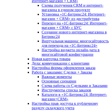
Интернет-магазин + CRM»
Схемы получения CRM и интернет-
магазина в едином продукте
Установка «1С-Битрикс24: Интернет-
магазин + CRM» из дистрибутива
Переход на «1С-Битрикс24: Интернет-
магазин + CRM» с БУС
Создание нового интернет-магазина в
Битрикс24
Виртуальная машина: многосайтовость
для перехода на «1С-Битрикс24»
Настройка виджета онлайн-чата в
многосайтовой конфигурации
Новая карточка товара
Дела: коммуникации с клиентами
Настройка формы оформления заказа
Работа с заказами: Сделки + Заказы
Важные моменты
Основные сценарии
Схема работы со Сделками и Заказами
Инструменты списка заказов
Каталоги в «1С-Битрикс24: Интернет-
магазин+CRM»
Настройка прав доступа к публичному
разделу складского учета