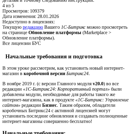
деталям и точному следованию инструкции.
4
из 5
Просмотров:
109379
Дата изменения:
28.01.2026
Недоступно в лицензиях:
Текущую
редакцию
Вашего
1С-Битрикс
можно просмотреть
на странице
Обновление платформы
(
Marketplace >
Обновление платформы
).
Все лицензии БУС
Начальные требования и подготовка
В этом уроке рассмотрим, как установить новый интернет-
магазин в
коробочной версии
Битрикс24
.
В ноябре 2019 г. (с версии Главного модуля
v20.0
) во все
редакции
«1С-Битрикс24: Корпоративный портал»
были
добавлены модули, необходимые для работы такого же
интернет-магазина, как в продукте
«1С-Битрикс: Управление
сайтом»
редакции
Бизнес
. Таким образом, обладатели
коробочных Битрикс24 с активной лицензией могут
установить последние обновления и создавать полноценные
интернет-магазины совершенно бесплатно!
Начальные требования: