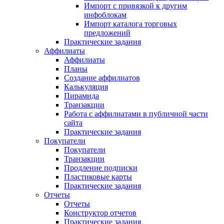
Импорт с привязкой к другим
инфоблокам
Импорт каталога торговых
предложений
Практические задания
Аффилиаты
Аффилиаты
Планы
Создание аффилиатов
Калькуляция
Пирамида
Транзакции
Работа с аффилиатами в публичной части
сайта
Практические задания
Покупатели
Покупатели
Транзакции
Продление подписки
Пластиковые карты
Практические задания
Отчеты
Отчеты
Конструктор отчетов
Практические задания