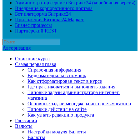
Администратор сервиса Битрикс24 (коробочная версия)
Внедрение корпоративного портала
Бот платформа Битрикс24
Приложения Битрикс24.Маркет
Бизнес-процессы
Партнёрский REST
Авторизация
Описание курса
Самая первая глава
Справочная информация
Видеоматериалы в помощь
Как отформатирован текст в курсе
Где практиковаться и выполнять задания
Типовые задачи администратора интернет-
магазина
Основные задачи менеджера интернет-магазина
Типовые действия на сайте
Как узнать редакцию продукта
Глоссарий
Валюты
Настройки модуля Валюты
Валюты