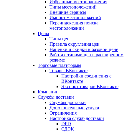
Избранные местоположения
Типы местоположений
Внешние сервисы
Импорт местоположений
Переиндексация поиска
местоположений
Цены
Типы цен
Правила округления цен
Наценки и скидки к базовой цене
Работа с типами цен в расширенном
режиме
Торговые платформы
Товары ВКонтакте
Настройки соединения с
ВКонтакте
Экспорт товаров ВКонтакте
Компании
Службы доставки
Службы доставки
Дополнительные услуги
Ограничения
Настройка служб доставки
DPD
СДЭК