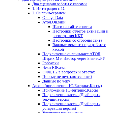
Два сценария работы с кассами
1. Интеграция с 1С
2. Онлайн-сервисы
Orange Data
Атол.Онлайн
Шаги на сайте сервиса
Настройки отчетов активации и
регистрация ККТ
Настройки со стороны сайта
Важные моменты при работе с
кассой
Подключение онлайн-касс АТОЛ,
Штрих-М и Эвотор через Бизнес.РУ
Робочеки
Чеки ЮKassa
ФФД 1.2 в вопросах и ответах
Почему не печатаются чеки?
Данные по чеку
Архив (приложение 1С-Битрикс.Кассы)
Приложение 1С-Битрикс.Кассы
Подключение кассы. (Драйверы -
текущая версия)
Подключение кассы. (Драйверы -
устаревшая версия)
Установка приложения