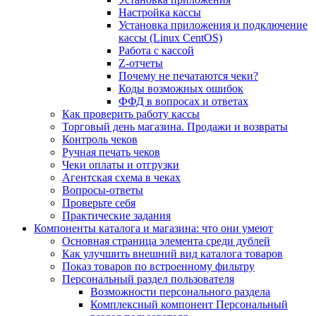
Настройка кассы
Установка приложения и подключение
кассы (Linux CentOS)
Работа с кассой
Z-отчеты
Почему не печатаются чеки?
Коды возможных ошибок
ФФД в вопросах и ответах
Как проверить работу кассы
Торговый день магазина. Продажи и возвраты
Контроль чеков
Ручная печать чеков
Чеки оплаты и отгрузки
Агентская схема в чеках
Вопросы-ответы
Проверьте себя
Практические задания
Компоненты каталога и магазина: что они умеют
Основная страница элемента среди дублей
Как улучшить внешний вид каталога товаров
Показ товаров по встроенному фильтру
Персональный раздел пользователя
Возможности персонального раздела
Комплексный компонент Персональный