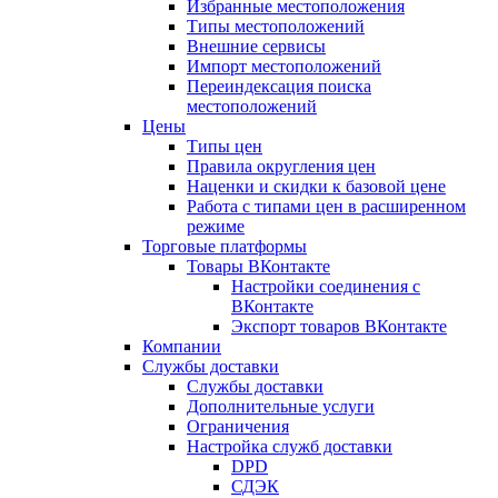
Избранные местоположения
Типы местоположений
Внешние сервисы
Импорт местоположений
Переиндексация поиска
местоположений
Цены
Типы цен
Правила округления цен
Наценки и скидки к базовой цене
Работа с типами цен в расширенном
режиме
Торговые платформы
Товары ВКонтакте
Настройки соединения с
ВКонтакте
Экспорт товаров ВКонтакте
Компании
Службы доставки
Службы доставки
Дополнительные услуги
Ограничения
Настройка служб доставки
DPD
СДЭК