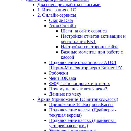
Два сценария работы с кассами
1. Интеграция с 1С
2. Онлайн-сервисы
Orange Data
Атол.Онлайн
Шаги на сайте сервиса
Настройки отчетов активации и
регистрация ККТ
Настройки со стороны сайта
Важные моменты при работе с
кассой
Подключение онлайн-касс АТОЛ,
Штрих-М и Эвотор через Бизнес.РУ
Робочеки
Чеки ЮKassa
ФФД 1.2 в вопросах и ответах
Почему не печатаются чеки?
Данные по чеку
Архив (приложение 1С-Битрикс.Кассы)
Приложение 1С-Битрикс.Кассы
Подключение кассы. (Драйверы -
текущая версия)
Подключение кассы. (Драйверы -
устаревшая версия)
Установка приложения