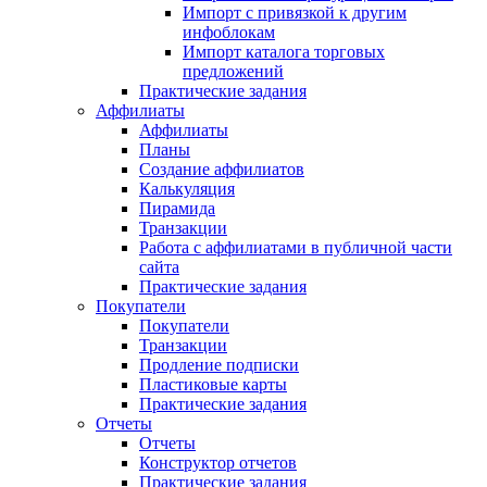
Импорт с привязкой к другим
инфоблокам
Импорт каталога торговых
предложений
Практические задания
Аффилиаты
Аффилиаты
Планы
Создание аффилиатов
Калькуляция
Пирамида
Транзакции
Работа с аффилиатами в публичной части
сайта
Практические задания
Покупатели
Покупатели
Транзакции
Продление подписки
Пластиковые карты
Практические задания
Отчеты
Отчеты
Конструктор отчетов
Практические задания