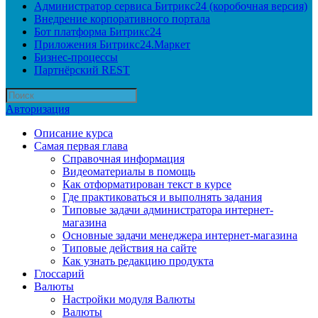
Администратор сервиса Битрикс24 (коробочная версия)
Внедрение корпоративного портала
Бот платформа Битрикс24
Приложения Битрикс24.Маркет
Бизнес-процессы
Партнёрский REST
Авторизация
Описание курса
Самая первая глава
Справочная информация
Видеоматериалы в помощь
Как отформатирован текст в курсе
Где практиковаться и выполнять задания
Типовые задачи администратора интернет-
магазина
Основные задачи менеджера интернет-магазина
Типовые действия на сайте
Как узнать редакцию продукта
Глоссарий
Валюты
Настройки модуля Валюты
Валюты