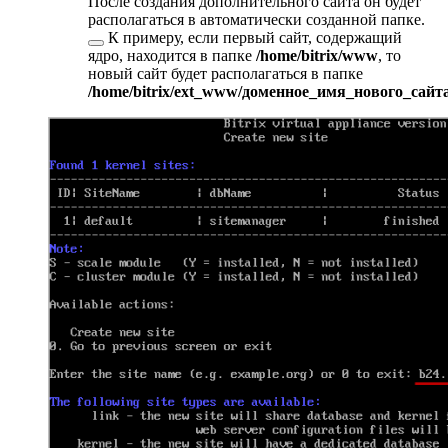
После создания дополнительного сайта он будет
располагаться в автоматически созданной
папке.
К примеру, если первый сайт, содержащий
ядро, находится в папке
/home/bitrix/www
, то
новый сайт будет располагаться в папке
/home/bitrix/
ext_
www
/доменное_имя_нового_сайт