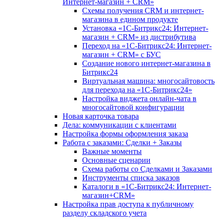
Интернет-магазин + CRM»
Схемы получения CRM и интернет-
магазина в едином продукте
Установка «1С-Битрикс24: Интернет-
магазин + CRM» из дистрибутива
Переход на «1С-Битрикс24: Интернет-
магазин + CRM» с БУС
Создание нового интернет-магазина в
Битрикс24
Виртуальная машина: многосайтовость
для перехода на «1С-Битрикс24»
Настройка виджета онлайн-чата в
многосайтовой конфигурации
Новая карточка товара
Дела: коммуникации с клиентами
Настройка формы оформления заказа
Работа с заказами: Сделки + Заказы
Важные моменты
Основные сценарии
Схема работы со Сделками и Заказами
Инструменты списка заказов
Каталоги в «1С-Битрикс24: Интернет-
магазин+CRM»
Настройка прав доступа к публичному
разделу складского учета