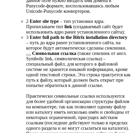
данное поле нужно вводить имя домена в
Punycode-формате, воспользовавшись любым
Unicode-Punycode конвертером.
2
Enter site type
– тип установки ядра.
Прописываем тип
link
(создаваемый сайт будет
использовать ядро ранее установленного сайта);
3
Enter full path to the Bitrix installation directory
– путь до ядра ранее установленного сайта, на
которое будут автоматически сделаны
симлинки.
Символьная ссылка
(также симлинк от англ.
Symbolic link, символическая ссылка) –
cпециальный файл, для которого в файловой
системе не хранится никакой информации, кроме
одной текстовой строки. Эта строка трактуется как
путь к файлу, который должен быть открыт при
попытке обратиться к данной ссылке.
Практически символьные ссылки используются
для более удобной организации структуры файлов
на компьютере, так как позволяют одному файлу
или каталогу иметь несколько имён и свободны от
некоторых ограничений, присущих жёстким
ссылкам (последние действуют только в пределах
одного раздела и не могут ссылаться на каталоги).