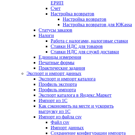
ЕРИП
Счет
Настройка возвратов
Настройка возвратов
Настройка возвратов для ЮKassa
Статусы заказов
Налоги
Работа с налогами, налоговые ставки
Ставки НДС для товаров
Ставки НДС для служб доставки
Единицы измерения
Печатные формы
Практические задания
Экспорт и импорт данных
Экспорт и импорт каталога
Профиль экспорта
Профиль импорта
Экспорт каталога в Яндекс.Маркет
Импорт из 1С
Как сэкономить на месте и ускорить
выгрузку из 1С
Импорт из файла csv
Файл csv
Импорт данных
Сохранение конфигурации импорта