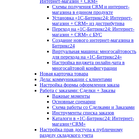
Интернет-магазин + CRM»
Схемы получения CRM и интернет-
магазина в едином продукте
Установка «1С-Битрикс24: Интернет-
магазин + CRM» из дистрибутива
Переход на «1С-Битрикс24: Интернет-
магазин + CRM» с БУС
Создание нового интернет-магазина в
Битрикс24
Виртуальная машина: многосайтовость
для перехода на «1С-Битрикс24»
Настройка виджета онлайн-чата в
многосайтовой конфигурации
Новая карточка товара
Дела: коммуникации с клиентами
Настройка формы оформления заказа
Работа с заказами: Сделки + Заказы
Важные моменты
Основные сценарии
Схема работы со Сделками и Заказами
Инструменты списка заказов
Каталоги в «1С-Битрикс24: Интернет-
магазин+CRM»
Настройка прав доступа к публичному
разделу складского учета