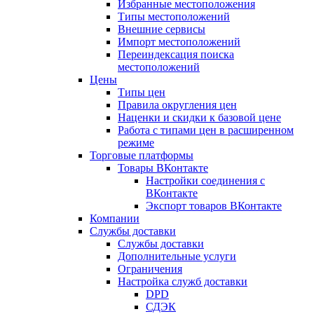
Избранные местоположения
Типы местоположений
Внешние сервисы
Импорт местоположений
Переиндексация поиска
местоположений
Цены
Типы цен
Правила округления цен
Наценки и скидки к базовой цене
Работа с типами цен в расширенном
режиме
Торговые платформы
Товары ВКонтакте
Настройки соединения с
ВКонтакте
Экспорт товаров ВКонтакте
Компании
Службы доставки
Службы доставки
Дополнительные услуги
Ограничения
Настройка служб доставки
DPD
СДЭК