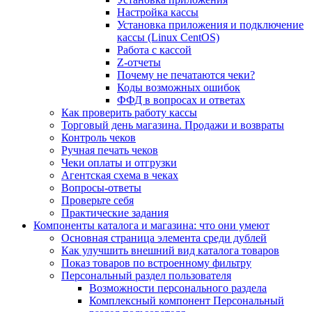
Настройка кассы
Установка приложения и подключение
кассы (Linux CentOS)
Работа с кассой
Z-отчеты
Почему не печатаются чеки?
Коды возможных ошибок
ФФД в вопросах и ответах
Как проверить работу кассы
Торговый день магазина. Продажи и возвраты
Контроль чеков
Ручная печать чеков
Чеки оплаты и отгрузки
Агентская схема в чеках
Вопросы-ответы
Проверьте себя
Практические задания
Компоненты каталога и магазина: что они умеют
Основная страница элемента среди дублей
Как улучшить внешний вид каталога товаров
Показ товаров по встроенному фильтру
Персональный раздел пользователя
Возможности персонального раздела
Комплексный компонент Персональный