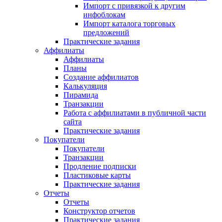
Импорт с привязкой к другим
инфоблокам
Импорт каталога торговых
предложений
Практические задания
Аффилиаты
Аффилиаты
Планы
Создание аффилиатов
Калькуляция
Пирамида
Транзакции
Работа с аффилиатами в публичной части
сайта
Практические задания
Покупатели
Покупатели
Транзакции
Продление подписки
Пластиковые карты
Практические задания
Отчеты
Отчеты
Конструктор отчетов
Практические задания