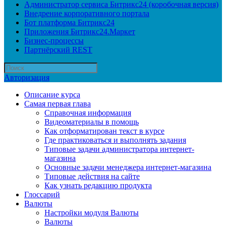
Администратор сервиса Битрикс24 (коробочная версия)
Внедрение корпоративного портала
Бот платформа Битрикс24
Приложения Битрикс24.Маркет
Бизнес-процессы
Партнёрский REST
Авторизация
Описание курса
Самая первая глава
Справочная информация
Видеоматериалы в помощь
Как отформатирован текст в курсе
Где практиковаться и выполнять задания
Типовые задачи администратора интернет-
магазина
Основные задачи менеджера интернет-магазина
Типовые действия на сайте
Как узнать редакцию продукта
Глоссарий
Валюты
Настройки модуля Валюты
Валюты