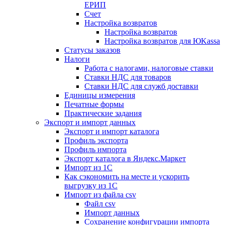
ЕРИП
Счет
Настройка возвратов
Настройка возвратов
Настройка возвратов для ЮKassa
Статусы заказов
Налоги
Работа с налогами, налоговые ставки
Ставки НДС для товаров
Ставки НДС для служб доставки
Единицы измерения
Печатные формы
Практические задания
Экспорт и импорт данных
Экспорт и импорт каталога
Профиль экспорта
Профиль импорта
Экспорт каталога в Яндекс.Маркет
Импорт из 1С
Как сэкономить на месте и ускорить
выгрузку из 1С
Импорт из файла csv
Файл csv
Импорт данных
Сохранение конфигурации импорта