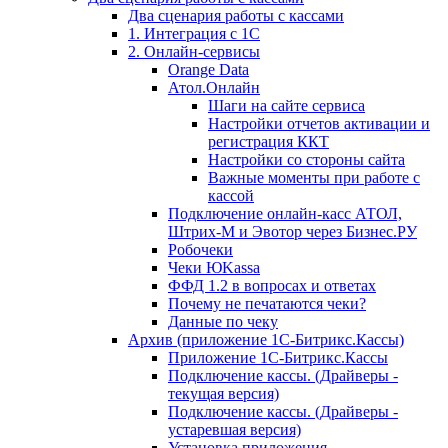
Два сценария работы с кассами
1. Интеграция с 1С
2. Онлайн-сервисы
Orange Data
Атол.Онлайн
Шаги на сайте сервиса
Настройки отчетов активации и
регистрация ККТ
Настройки со стороны сайта
Важные моменты при работе с
кассой
Подключение онлайн-касс АТОЛ,
Штрих-М и Эвотор через Бизнес.РУ
Робочеки
Чеки ЮKassa
ФФД 1.2 в вопросах и ответах
Почему не печатаются чеки?
Данные по чеку
Архив (приложение 1С-Битрикс.Кассы)
Приложение 1С-Битрикс.Кассы
Подключение кассы. (Драйверы -
текущая версия)
Подключение кассы. (Драйверы -
устаревшая версия)
Установка приложения