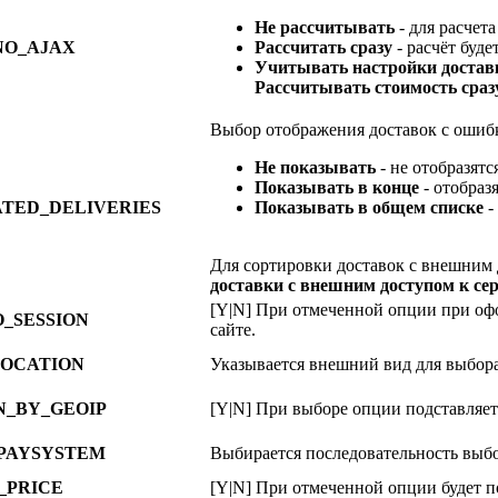
Не рассчитывать
- для расчет
NO_AJAX
Рассчитать сразу
- расчёт буде
Учитывать настройки достав
Рассчитывать стоимость сраз
Выбор отображения доставок с ошибк
Не показывать
- не отобразятс
Показывать в конце
- отобразя
TED_DELIVERIES
Показывать в общем списке
-
Для сортировки доставок с внешним 
доставки с внешним доступом к се
[Y|N] При отмеченной опции при офо
_SESSION
сайте.
OCATION
Указывается внешний вид для выбор
N_BY_GEOIP
[Y|N] При выборе опции подставляет
PAYSYSTEM
Выбирается последовательность выбо
_PRICE
[Y|N] При отмеченной опции будет 