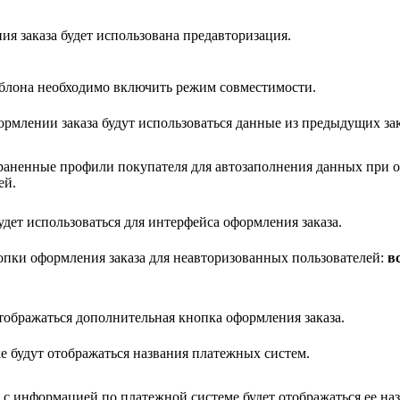
я заказа будет использована предавторизация.
аблона необходимо включить режим совместимости.
рмлении заказа будут использоваться данные из предыдущих за
храненные профили покупателя для автозаполнения данных при
ей.
будет использоваться для интерфейса оформления заказа.
пки оформления заказа для неавторизованных пользователей:
в
тображаться дополнительная кнопка оформления заказа.
е будут отображаться названия платежных систем.
 с информацией по платежной системе будет отображаться ее наз