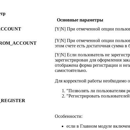
етр
Основные параметры
ACCOUNT
[Y|N] При отмеченной опции пользова
[Y|N] При отмеченной опции пользова
FROM_ACCOUNT
этом счете есть достаточная сумма в 
[Y|N] Если пользователь не зарегист
зарегистрирован для оформления зака
отображена форма регистрации и нез
самостоятельно.
Для корректной работы необходимо о
"Позволять ли пользователям р
"Регистрировать пользователей
REGISTER
Особенности:
если в Главном модуле включен