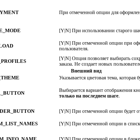
AYMENT
При отмеченной опции для оформлени
E_MODE
[Y|N] При использовании старого ш
[Y|N] При отмеченной опции при офо
LOAD
пользователя.
[Y|N] Опция позволяет выбирать со
PROFILES
заказа. Не создает новых пользовател
Внешний вид
_THEME
Указывается цветовая тема, которая 
Выбирается вариант отображения кно
_BUTTON
только на последнем шаге
.
DER_BUTTON
[Y|N] При отмеченной опции будет о
M_LIST_NAMES
[Y|N] При отмеченной опции в списк
M_INFO_NAME
[Y|N] При отмеченной опции в блоке