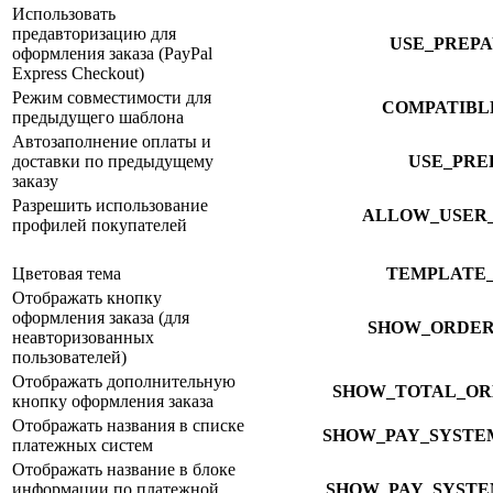
Использовать
предавторизацию для
USE_PREP
оформления заказа (PayPal
Express Checkout)
Режим совместимости для
COMPATIBL
предыдущего шаблона
Автозаполнение оплаты и
доставки по предыдущему
USE_PRE
заказу
Разрешить использование
ALLOW_USER_
профилей покупателей
Цветовая тема
TEMPLATE
Отображать кнопку
оформления заказа (для
SHOW_ORDER
неавторизованных
пользователей)
Отображать дополнительную
SHOW_TOTAL_OR
кнопку оформления заказа
Отображать названия в списке
SHOW_PAY_SYSTE
платежных систем
Отображать название в блоке
информации по платежной
SHOW_PAY_SYSTE