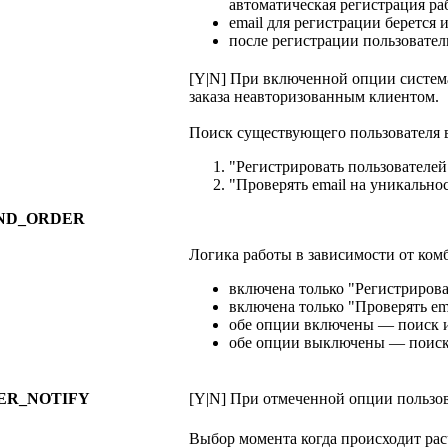
автоматическая регистрация раб
email для регистрации берется и
после регистрации пользователь
[Y|N] При включенной опции систем
заказа неавторизованным клиентом.
Поиск существующего пользователя в
"Регистрировать пользователей
"Проверять email на уникально
ND_ORDER
Логика работы в зависимости от ком
включена только "Регистрирова
включена только "Проверять ema
обе опции включены — поиск и 
обе опции выключены — поиск 
ER_NOTIFY
[Y|N] При отмеченной опции пользова
Выбор момента когда происходит рас