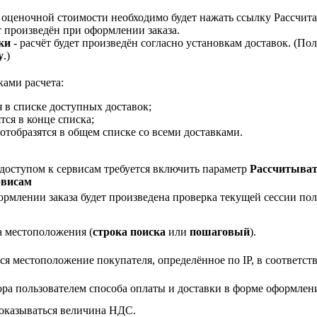
а оценочной стоимости необходимо будет нажать ссылку Рассчита
т произведён при оформлении заказа.
ки
- расчёт будет произведён согласно установкам доставок. (Пол
у
.)
ами расчета:
я в списке доступных доставок;
тся в конце списка;
 отобразятся в общем списке со всеми доставками.
доступом к сервисам требуется включить параметр
Рассчитыват
рвисам
рмлении заказа будет произведена проверка текущей сессии пол
а местоположения (
строка поиска
или
пошаговый
).
ся местоположение покупателя, определённое по IP, в соответст
ра пользователем способа оплаты и доставки в форме оформлени
показываться величина НДС.