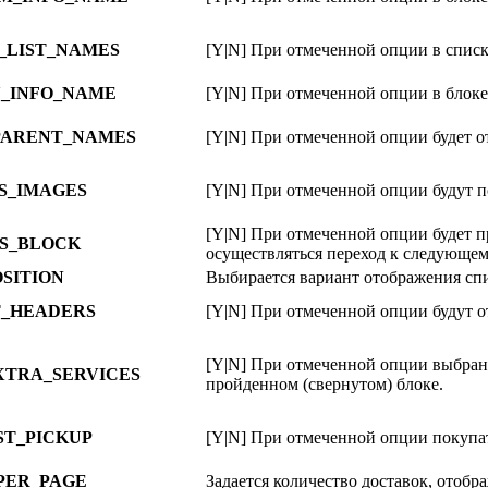
_LIST_NAMES
[Y|N] При отмеченной опции в списк
_INFO_NAME
[Y|N] При отмеченной опции в блоке
PARENT_NAMES
[Y|N] При отмеченной опции будет о
S_IMAGES
[Y|N] При отмеченной опции будут п
[Y|N] При отмеченной опции будет пр
SS_BLOCK
осуществляться переход к следующем
SITION
Выбирается вариант отображения сп
_HEADERS
[Y|N] При отмеченной опции будут о
[Y|N] При отмеченной опции выбран
XTRA_SERVICES
пройденном (свернутом) блоке.
T_PICKUP
[Y|N] При отмеченной опции покупа
PER_PAGE
Задается количество доставок, отобр