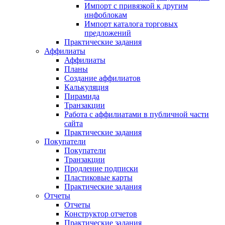
Импорт с привязкой к другим
инфоблокам
Импорт каталога торговых
предложений
Практические задания
Аффилиаты
Аффилиаты
Планы
Создание аффилиатов
Калькуляция
Пирамида
Транзакции
Работа с аффилиатами в публичной части
сайта
Практические задания
Покупатели
Покупатели
Транзакции
Продление подписки
Пластиковые карты
Практические задания
Отчеты
Отчеты
Конструктор отчетов
Практические задания