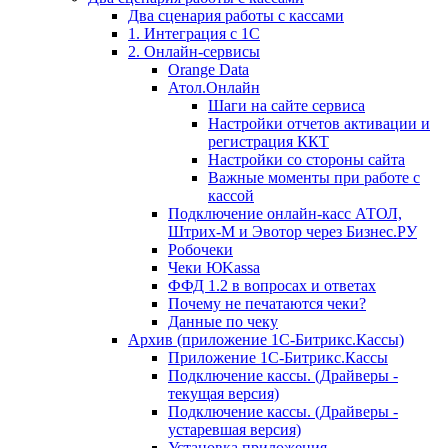
Два сценария работы с кассами
1. Интеграция с 1С
2. Онлайн-сервисы
Orange Data
Атол.Онлайн
Шаги на сайте сервиса
Настройки отчетов активации и
регистрация ККТ
Настройки со стороны сайта
Важные моменты при работе с
кассой
Подключение онлайн-касс АТОЛ,
Штрих-М и Эвотор через Бизнес.РУ
Робочеки
Чеки ЮKassa
ФФД 1.2 в вопросах и ответах
Почему не печатаются чеки?
Данные по чеку
Архив (приложение 1С-Битрикс.Кассы)
Приложение 1С-Битрикс.Кассы
Подключение кассы. (Драйверы -
текущая версия)
Подключение кассы. (Драйверы -
устаревшая версия)
Установка приложения