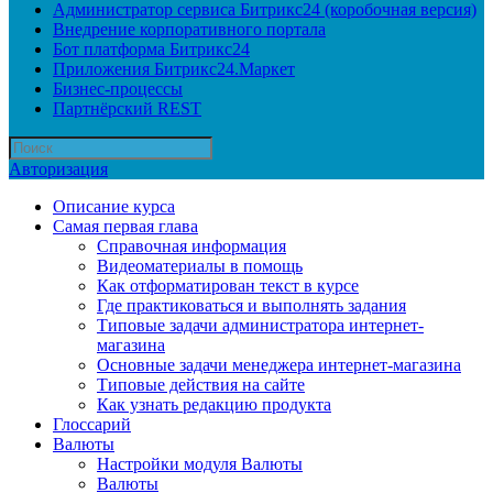
Администратор сервиса Битрикс24 (коробочная версия)
Внедрение корпоративного портала
Бот платформа Битрикс24
Приложения Битрикс24.Маркет
Бизнес-процессы
Партнёрский REST
Авторизация
Описание курса
Самая первая глава
Справочная информация
Видеоматериалы в помощь
Как отформатирован текст в курсе
Где практиковаться и выполнять задания
Типовые задачи администратора интернет-
магазина
Основные задачи менеджера интернет-магазина
Типовые действия на сайте
Как узнать редакцию продукта
Глоссарий
Валюты
Настройки модуля Валюты
Валюты