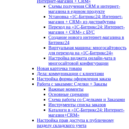
Интернет-магазин + CRM»
Схемы получения CRM и интернет-
магазина в едином продукте
Установка «1С-Битрикс24: Интернет-
магазин + CRM» из дистрибутива
Переход на «1С-Битрикс24: Интернет-
магазин + CRM» с БУС
Создание нового интернет-магазина в
Битрикс24
Виртуальная машина: многосайтовость
для перехода на «1С-Битрикс24»
Настройка виджета онлайн-чата в
многосайтовой конфигурации
Новая карточка товара
Дела: коммуникации с клиентами
Настройка формы оформления заказа
Работа с заказами: Сделки + Заказы
Важные моменты
Основные сценарии
Схема работы со Сделками и Заказами
Инструменты списка заказов
Каталоги в «1С-Битрикс24: Интернет-
магазин+CRM»
Настройка прав доступа к публичному
разделу складского учета