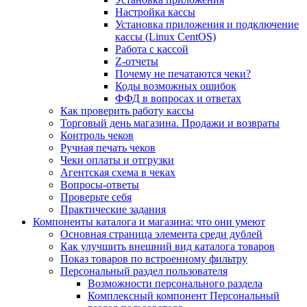
Настройка кассы
Установка приложения и подключение
кассы (Linux CentOS)
Работа с кассой
Z-отчеты
Почему не печатаются чеки?
Коды возможных ошибок
ФФД в вопросах и ответах
Как проверить работу кассы
Торговый день магазина. Продажи и возвраты
Контроль чеков
Ручная печать чеков
Чеки оплаты и отгрузки
Агентская схема в чеках
Вопросы-ответы
Проверьте себя
Практические задания
Компоненты каталога и магазина: что они умеют
Основная страница элемента среди дублей
Как улучшить внешний вид каталога товаров
Показ товаров по встроенному фильтру
Персональный раздел пользователя
Возможности персонального раздела
Комплексный компонент Персональный