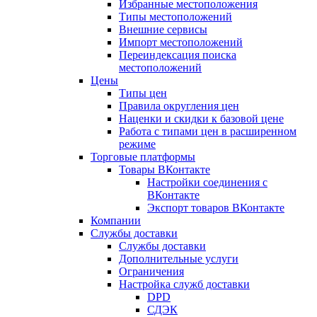
Избранные местоположения
Типы местоположений
Внешние сервисы
Импорт местоположений
Переиндексация поиска
местоположений
Цены
Типы цен
Правила округления цен
Наценки и скидки к базовой цене
Работа с типами цен в расширенном
режиме
Торговые платформы
Товары ВКонтакте
Настройки соединения с
ВКонтакте
Экспорт товаров ВКонтакте
Компании
Службы доставки
Службы доставки
Дополнительные услуги
Ограничения
Настройка служб доставки
DPD
СДЭК