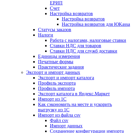
ЕРИП
Счет
Настройка возвратов
Настройка возвратов
Настройка возвратов для ЮKassa
Статусы заказов
Налоги
Работа с налогами, налоговые ставки
Ставки НДС для товаров
Ставки НДС для служб доставки
Единицы измерения
Печатные формы
Практические задания
Экспорт и импорт данных
Экспорт и импорт каталога
Профиль экспорта
Профиль импорта
Экспорт каталога в Яндекс.Маркет
Импорт из 1С
Как сэкономить на месте и ускорить
выгрузку из 1С
Импорт из файла csv
Файл csv
Импорт данных
Сохранение конфигурации импорта