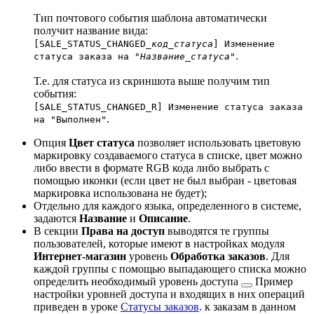
Тип почтового события шаблона автоматически
получит название вида:
[SALE_STATUS_CHANGED_
код_статуса
] Изменение
.
статуса заказа на "
Название_статуса
"
Т.е. для статуса из скриншота выше получим тип
события:
[SALE_STATUS_CHANGED_R] Изменение статуса заказа
.
на "Выполнен"
Опция
Цвет статуса
позволяет использовать цветовую
маркировку создаваемого статуса в списке, цвет можно
либо ввести в формате RGB кода либо выбрать с
помощью иконки (если цвет не был выбран - цветовая
маркировка использована не будет);
Отдельно для каждого языка, определенного в системе,
задаются
Название
и
Описание
.
В секции
Права на доступ
выводятся те группы
пользователей, которые имеют в настройках модуля
Интернет-магазин
уровень
Обработка заказов
. Для
каждой группы с помощью выпадающего списка можно
определить необходимый
уровень доступа
Пример
настройки уровней доступа и входящих в них операций
приведен в уроке
Статусы заказов
.
к заказам в данном