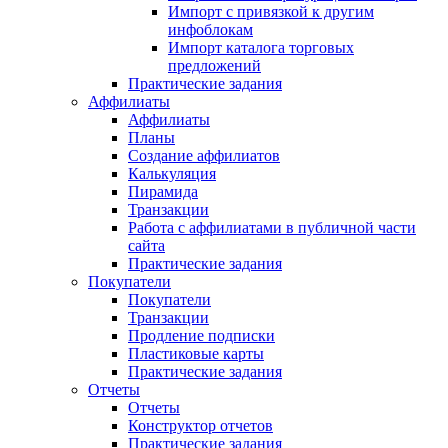
Импорт с привязкой к другим
инфоблокам
Импорт каталога торговых
предложений
Практические задания
Аффилиаты
Аффилиаты
Планы
Создание аффилиатов
Калькуляция
Пирамида
Транзакции
Работа с аффилиатами в публичной части
сайта
Практические задания
Покупатели
Покупатели
Транзакции
Продление подписки
Пластиковые карты
Практические задания
Отчеты
Отчеты
Конструктор отчетов
Практические задания