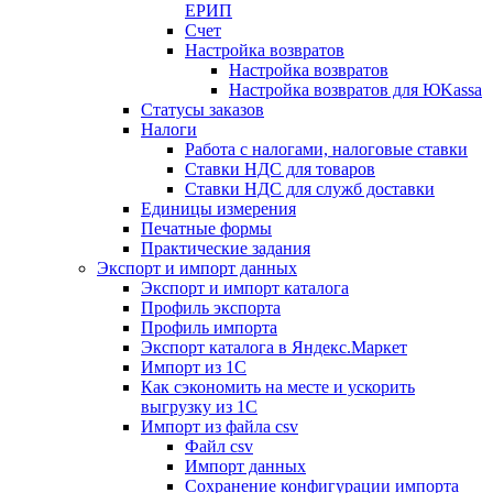
ЕРИП
Счет
Настройка возвратов
Настройка возвратов
Настройка возвратов для ЮKassa
Статусы заказов
Налоги
Работа с налогами, налоговые ставки
Ставки НДС для товаров
Ставки НДС для служб доставки
Единицы измерения
Печатные формы
Практические задания
Экспорт и импорт данных
Экспорт и импорт каталога
Профиль экспорта
Профиль импорта
Экспорт каталога в Яндекс.Маркет
Импорт из 1С
Как сэкономить на месте и ускорить
выгрузку из 1С
Импорт из файла csv
Файл csv
Импорт данных
Сохранение конфигурации импорта