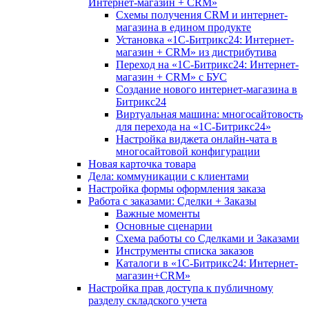
Интернет-магазин + CRM»
Схемы получения CRM и интернет-
магазина в едином продукте
Установка «1С-Битрикс24: Интернет-
магазин + CRM» из дистрибутива
Переход на «1С-Битрикс24: Интернет-
магазин + CRM» с БУС
Создание нового интернет-магазина в
Битрикс24
Виртуальная машина: многосайтовость
для перехода на «1С-Битрикс24»
Настройка виджета онлайн-чата в
многосайтовой конфигурации
Новая карточка товара
Дела: коммуникации с клиентами
Настройка формы оформления заказа
Работа с заказами: Сделки + Заказы
Важные моменты
Основные сценарии
Схема работы со Сделками и Заказами
Инструменты списка заказов
Каталоги в «1С-Битрикс24: Интернет-
магазин+CRM»
Настройка прав доступа к публичному
разделу складского учета