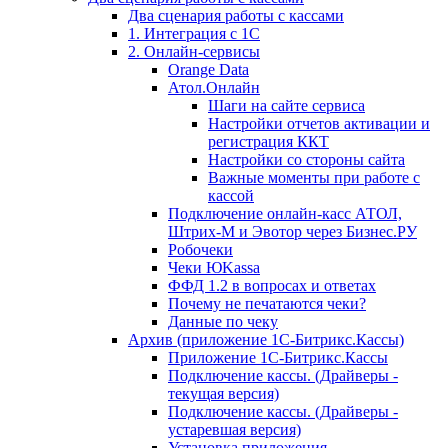
Два сценария работы с кассами
1. Интеграция с 1С
2. Онлайн-сервисы
Orange Data
Атол.Онлайн
Шаги на сайте сервиса
Настройки отчетов активации и
регистрация ККТ
Настройки со стороны сайта
Важные моменты при работе с
кассой
Подключение онлайн-касс АТОЛ,
Штрих-М и Эвотор через Бизнес.РУ
Робочеки
Чеки ЮKassa
ФФД 1.2 в вопросах и ответах
Почему не печатаются чеки?
Данные по чеку
Архив (приложение 1С-Битрикс.Кассы)
Приложение 1С-Битрикс.Кассы
Подключение кассы. (Драйверы -
текущая версия)
Подключение кассы. (Драйверы -
устаревшая версия)
Установка приложения