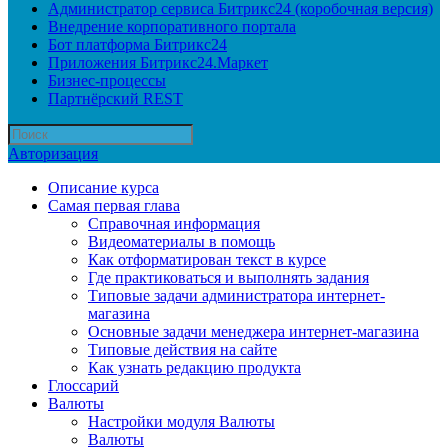
Администратор сервиса Битрикс24 (коробочная версия)
Внедрение корпоративного портала
Бот платформа Битрикс24
Приложения Битрикс24.Маркет
Бизнес-процессы
Партнёрский REST
Авторизация
Описание курса
Самая первая глава
Справочная информация
Видеоматериалы в помощь
Как отформатирован текст в курсе
Где практиковаться и выполнять задания
Типовые задачи администратора интернет-
магазина
Основные задачи менеджера интернет-магазина
Типовые действия на сайте
Как узнать редакцию продукта
Глоссарий
Валюты
Настройки модуля Валюты
Валюты