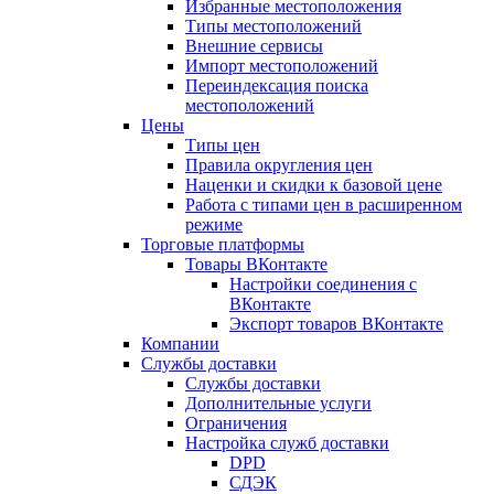
Избранные местоположения
Типы местоположений
Внешние сервисы
Импорт местоположений
Переиндексация поиска
местоположений
Цены
Типы цен
Правила округления цен
Наценки и скидки к базовой цене
Работа с типами цен в расширенном
режиме
Торговые платформы
Товары ВКонтакте
Настройки соединения с
ВКонтакте
Экспорт товаров ВКонтакте
Компании
Службы доставки
Службы доставки
Дополнительные услуги
Ограничения
Настройка служб доставки
DPD
СДЭК