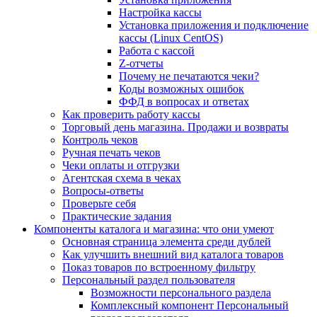
Настройка кассы
Установка приложения и подключение
кассы (Linux CentOS)
Работа с кассой
Z-отчеты
Почему не печатаются чеки?
Коды возможных ошибок
ФФД в вопросах и ответах
Как проверить работу кассы
Торговый день магазина. Продажи и возвраты
Контроль чеков
Ручная печать чеков
Чеки оплаты и отгрузки
Агентская схема в чеках
Вопросы-ответы
Проверьте себя
Практические задания
Компоненты каталога и магазина: что они умеют
Основная страница элемента среди дублей
Как улучшить внешний вид каталога товаров
Показ товаров по встроенному фильтру
Персональный раздел пользователя
Возможности персонального раздела
Комплексный компонент Персональный