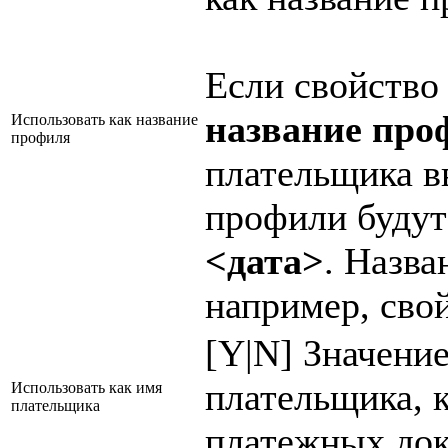
Если свойство
название про
Использовать как название
профиля
плательщика вв
профили будут
<дата>
. Назва
например, сво
[Y|N] Значение
плательщика, к
Использовать как имя
плательщика
платежных док