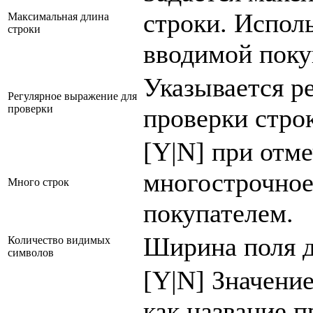
строки. Исполь
Максимальная длина
строки
вводимой поку
Указывается р
Регулярное выражение для
проверки
проверки стро
[Y|N] при отм
многострочное
Много строк
покупателем.
Ширина поля д
Количество видимых
символов
[Y|N] Значение
как название п