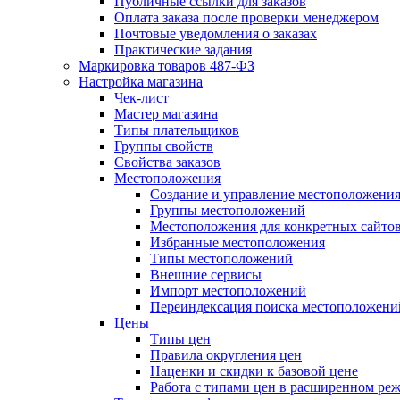
Публичные ссылки для заказов
Оплата заказа после проверки менеджером
Почтовые уведомления о заказах
Практические задания
Маркировка товаров 487-ФЗ
Настройка магазина
Чек-лист
Мастер магазина
Типы плательщиков
Группы свойств
Свойства заказов
Местоположения
Создание и управление местоположени
Группы местоположений
Местоположения для конкретных сайто
Избранные местоположения
Типы местоположений
Внешние сервисы
Импорт местоположений
Переиндексация поиска местоположени
Цены
Типы цен
Правила округления цен
Наценки и скидки к базовой цене
Работа с типами цен в расширенном ре