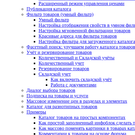
Расширенный режим управления ценами
Публикация каталога
Фильтр товаров (умный фильтр)
Умный фильтр
Настройка отображения свойств в умном фил
Настройка мгновенной фильтрации товаров
Красивые адреса для фильтра товаров
Настройка фильтра для загруженного каталог
Фасетный поиск: улучшаем работу каталога товаро
Учёт и резервирование товаров
Количественный и Складской учёты
Количественный учет
Резервирование товаров
Складской учет
Как включить складской учёт
Работа с документами
Диалог выбора товаров
Подписка на товары и услуги
Массовое изменение цен в разделах и элементах
Каталог для разнотипных товаров
Примеры
Каталог товаров на простых компонентах
Как простой заполненный инфоблок сделать 
Как массово поменять картинки в товарах кат
Комментарии к товарам на основе форума