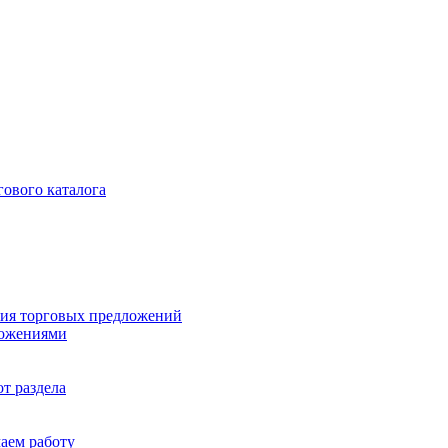
гового каталога
ия торговых предложений
ложениями
т раздела
чаем работу