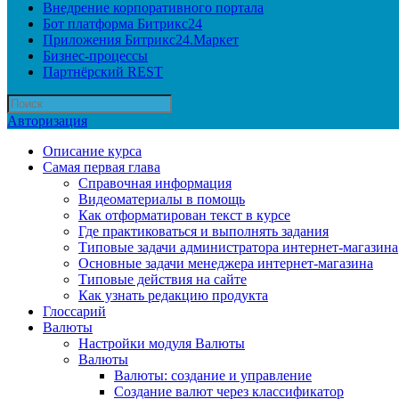
Внедрение корпоративного портала
Бот платформа Битрикс24
Приложения Битрикс24.Маркет
Бизнес-процессы
Партнёрский REST
Авторизация
Описание курса
Самая первая глава
Справочная информация
Видеоматериалы в помощь
Как отформатирован текст в курсе
Где практиковаться и выполнять задания
Типовые задачи администратора интернет-магазина
Основные задачи менеджера интернет-магазина
Типовые действия на сайте
Как узнать редакцию продукта
Глоссарий
Валюты
Настройки модуля Валюты
Валюты
Валюты: создание и управление
Создание валют через классификатор