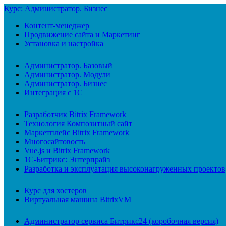
Курс: Администратор. Бизнес
Контент-менеджер
Продвижение сайта и Маркетинг
Установка и настройка
Администратор. Базовый
Администратор. Модули
Администратор. Бизнес
Интеграция с 1С
Разработчик Bitrix Framework
Технология Композитный сайт
Маркетплейс Bitrix Framework
Многосайтовость
Vue.js и Bitrix Framework
1С-Битрикс: Энтерпрайз
Разработка и эксплуатация высоконагруженных проектов
Курс для хостеров
Виртуальная машина BitrixVM
Администратор сервиса Битрикс24 (коробочная версия)