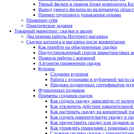
Умный фильтр в правом блоке компонента Ка
Вывод умного фильтра во включаемую област
Пример группового управления ценами
Проверьте себя
Практические задания
Товарный маркетинг: скидки и акции
Два режима работы Интернет-магазина
Скидки каталога и магазина после конвертации
Как перейти на объединенные скидки
Предустановленный список маркетинговых а
Правила работы с корзиной
Алгоритм применения скидок
Купоны
Создание купонов
Работа с купонами в публичной части с
Продажа подарочных сертификатов (ку
Функционал подарков
Примеры создания скидок
Как создать скидку, зависящую от налич
Как отключить действие накопительной
Как настроить скидку на конкретный то
Как создать накопительную скидку и ск
Как предоставить скидку или подарок н
Как управлять правилами с помощью с
Сложная система скидок с приоритетам