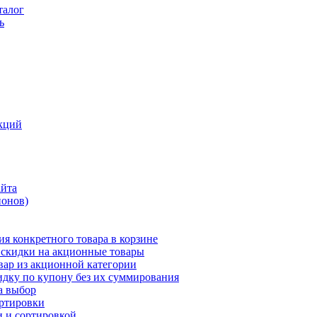
талог
ь
кций
айта
понов)
ия конкретного товара в корзине
 скидки на акционные товары
вар из акционной категории
идку по купону без их суммирования
а выбор
ортировки
и и сортировкой