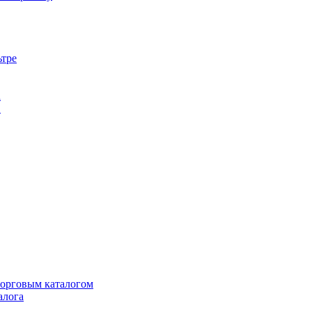
ьтре
а
в
торговым каталогом
алога